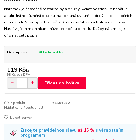
Náramek je částečně roztažitelný a pružný. Achát odstraňuje napětí a
apatii, tiší nejrůznější bolesti, napomáhá uvolnění při dýchacích a očních
nemocech. Vhodný je také při kožních chorobách a bolestech hlavy.
Nastávajícím maminkám může prospět u porodu. Každý náramek je
originál
celý popis
Dostupnost
Skladem 4 ks
119 Kč
/
ks
98 Kč
bez DPH
Přidat do košíku
Číslo produktu:
61506202
Hlídat cenu / dostupnost
Do oblíbených
Získejte pravidelnou slevu
až 15 %
s
věrnostním
programem