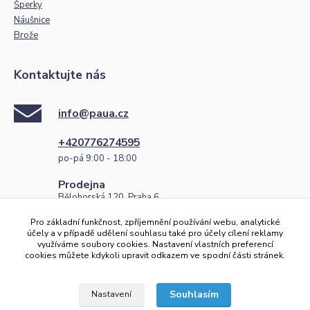
Šperky
Náušnice
Brože
Kontaktujte nás
info@paua.cz
+420776274595
po-pá 9:00 - 18:00
Prodejna
Bělohorská 120, Praha 6
po-pá 9:00 - 18:00
Pro základní funkčnost, zpříjemnění používání webu, analytické
Číslo účtu
účely a v případě udělení souhlasu také pro účely cílení reklamy
využíváme soubory cookies. Nastavení vlastních preferencí
2101268427/2010
cookies můžete kdykoli upravit odkazem ve spodní části stránek.
IBAN: CZ96 2010 0000 0021 0126 8427
Souhlasím
Nastavení