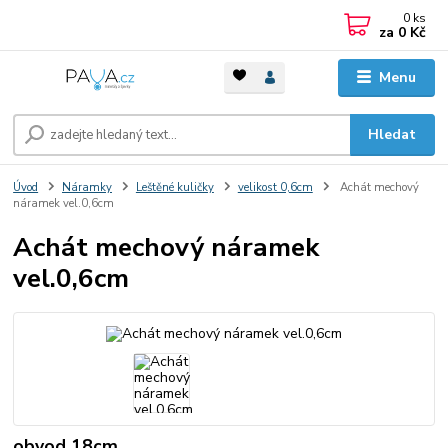
0
ks
za
0 Kč
Menu
Hledat
Úvod
Náramky
Leštěné kuličky
velikost 0,6cm
Achát mechový
náramek vel.0,6cm
Achát mechový náramek
vel.0,6cm
obvod 18cm