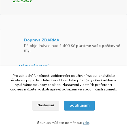
Zvonkohry
Doprava ZDARMA
Při objednávce nad 1 400 Kč
platíme vaše poštovné
my!
Dárkové balení
Zboží vám rádi zabalíme do
dárkové krabičky.
Pro základní funkčnost, zpříjemnění používání webu, analytické
účely a v případě udělení souhlasu také pro účely cílení reklamy
využíváme soubory cookies. Nastavení vlastních preferencí
Ověřeno zákazníky
cookies můžete kdykoli upravit odkazem ve spodní části stránek.
Více než 97 %
zákazníků by doporučilo náš obchod
svým známým.
Souhlasím
Nastavení
Souhlas můžete odmítnout
zde
.
Vytvořeno na
Eshop-rychle.cz