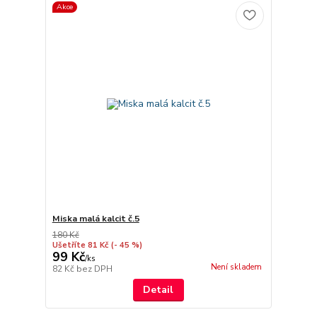
Akce
Miska malá kalcit č.5
180 Kč
Ušetříte 81 Kč
(- 45 %)
99 Kč
/
ks
Není skladem
82 Kč
bez DPH
Detail