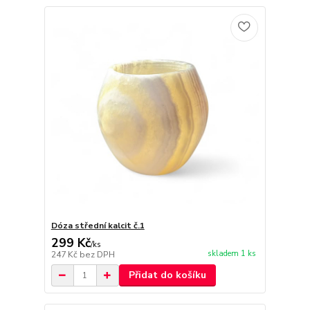
Dóza střední kalcit č.1
299 Kč
/
ks
skladem 1 ks
247 Kč
bez DPH
Přidat do košíku