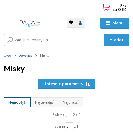
0
ks
za
0 Kč
Menu
Hledat
Úvod
Dekorace
Misky
Misky
Upřesnit parametry
Nejnovější
Nejlevnější
Nejdražší
Zobrazuji 1-2 z 2
strana
z 1