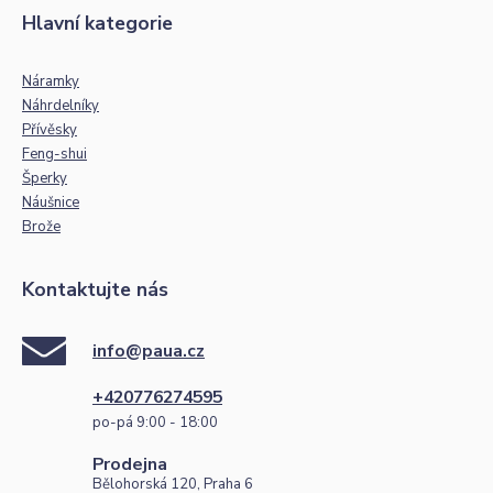
Hlavní kategorie
Náramky
Náhrdelníky
Přívěsky
Feng-shui
Šperky
Náušnice
Brože
Kontaktujte nás
info@paua.cz
+420776274595
po-pá 9:00 - 18:00
Prodejna
Bělohorská 120, Praha 6