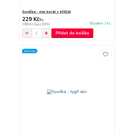
Sovička - mix korál + křišťál
229 Kč
/
ks
Skladem 3 ks
189 Kč
bez DPH
Přidat do košíku
Novinka