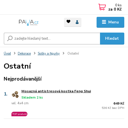
0
ks
za
0 Kč
Menu
Hledat
Úvod
Dekorace
Sošky a figurky
Ostatní
Ostatní
Nejprodávanější
Mosazná antistresová kostka Feng Shui
1.
Skladem 2 ks
vel. 4x4 cm
649 Kč
536 Kč bez DPH
TOP produkt