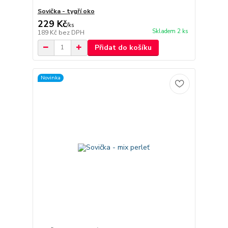
Sovička - tygří oko
229 Kč
/
ks
Skladem 2 ks
189 Kč
bez DPH
Přidat do košíku
Novinka