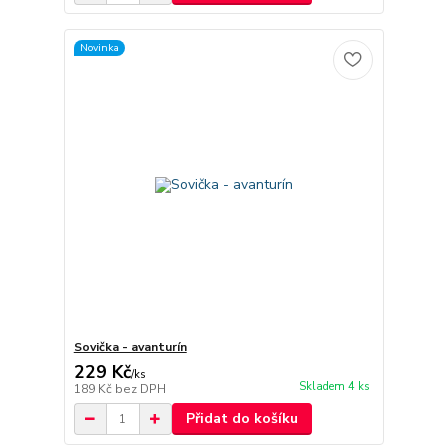
Novinka
Sovička - avanturín
229 Kč
/
ks
Skladem 4 ks
189 Kč
bez DPH
Přidat do košíku