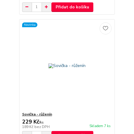
Přidat do košíku
Novinka
Sovička - růženín
229 Kč
/
ks
Skladem 7 ks
189 Kč
bez DPH