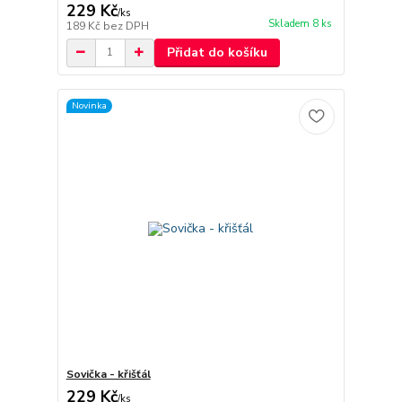
229 Kč
/
ks
Skladem 8 ks
189 Kč
bez DPH
Přidat do košíku
Novinka
Sovička - křišťál
229 Kč
/
ks