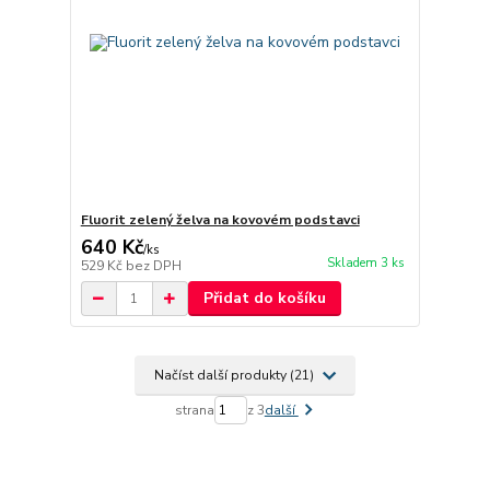
Fluorit zelený želva na kovovém podstavci
640 Kč
/
ks
Skladem 3 ks
529 Kč
bez DPH
Přidat do košíku
Načíst další produkty (21)
strana
z 3
další