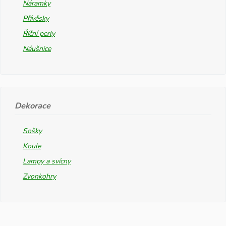
Náramky
Přívěsky
Říční perly
Náušnice
Dekorace
Sošky
Koule
Lampy a svícny
Zvonkohry