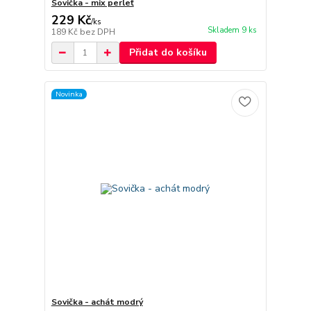
Sovička - mix perleť
229 Kč
/
ks
Skladem 9 ks
189 Kč
bez DPH
Přidat do košíku
Novinka
Sovička - achát modrý