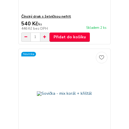
Čínský drak s želvičkou nefrit
540 Kč
/
ks
Skladem 2 ks
446 Kč
bez DPH
Přidat do košíku
Novinka