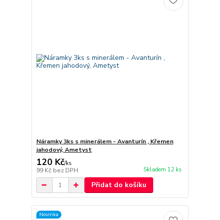
Náramky 3ks s minerálem - Avanturín , Křemen
jahodový, Ametyst
120 Kč
/
ks
Skladem 12 ks
99 Kč
bez DPH
Přidat do košíku
Novinka