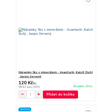
Náramky 3ks s minerálem - Avanturín ,Kalcit žlutý
, Jaspis červený
120 Kč
/
ks
Skladem 26 ks
99 Kč
bez DPH
Přidat do košíku
Novinka