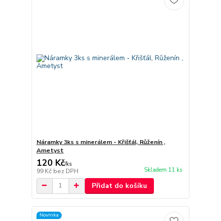
Náramky 3ks s minerálem - Křišťál, Růženín ,
Ametyst
120 Kč
/
ks
Skladem 11 ks
99 Kč
bez DPH
Přidat do košíku
Novinka