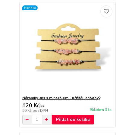
Novinka
Náramky 3ks s minerálem - Křišťál jahodový
120 Kč
/
ks
Skladem 3 ks
99 Kč
bez DPH
Přidat do košíku