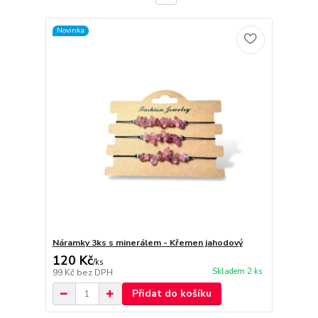
Novinka
Náramky 3ks s minerálem - Křemen jahodový
120 Kč
/
ks
Skladem 2 ks
99 Kč
bez DPH
Přidat do košíku