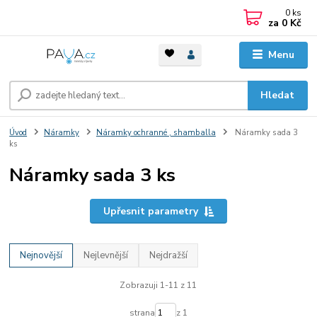
0
ks
za
0 Kč
Menu
Hledat
Úvod
Náramky
Náramky ochranné , shamballa
Náramky sada 3
ks
Náramky sada 3 ks
Upřesnit parametry
Nejnovější
Nejlevnější
Nejdražší
Zobrazuji 1-11 z 11
strana
z 1