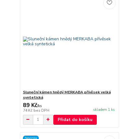
Sluneční kámen hnědý MERKABA přívěsek velká
syntetická
89 Kč
/
ks
skladem 1 ks
74 Kč
bez DPH
Přidat do košíku
Novinka