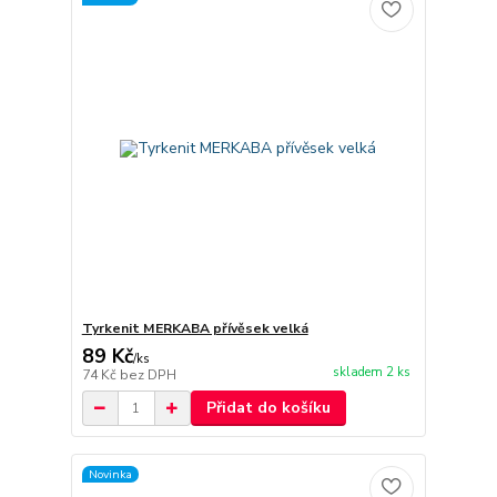
Tyrkenit MERKABA přívěsek velká
89 Kč
/
ks
skladem 2 ks
74 Kč
bez DPH
Přidat do košíku
Novinka