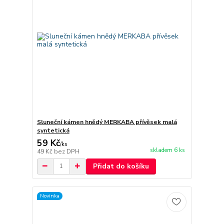
Sluneční kámen hnědý MERKABA přívěsek malá
syntetická
59 Kč
/
ks
skladem 6 ks
49 Kč
bez DPH
Přidat do košíku
Novinka