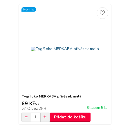
Novinka
Tygří oko MERKABA přívěsek malá
69 Kč
/
ks
Skladem 5 ks
57 Kč
bez DPH
Přidat do košíku