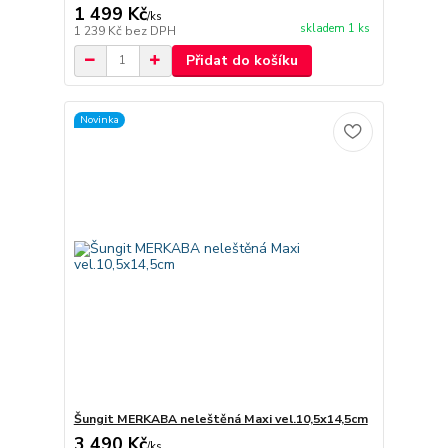
1 499 Kč
/
ks
skladem 1 ks
1 239 Kč
bez DPH
Přidat do košíku
Novinka
Šungit MERKABA neleštěná Maxi vel.10,5x14,5cm
3 490 Kč
/
ks