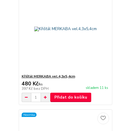
Křišťál MERKABA vel.4,3x5,4cm
480 Kč
/
ks
skladem 11 ks
397 Kč
bez DPH
Přidat do košíku
Novinka