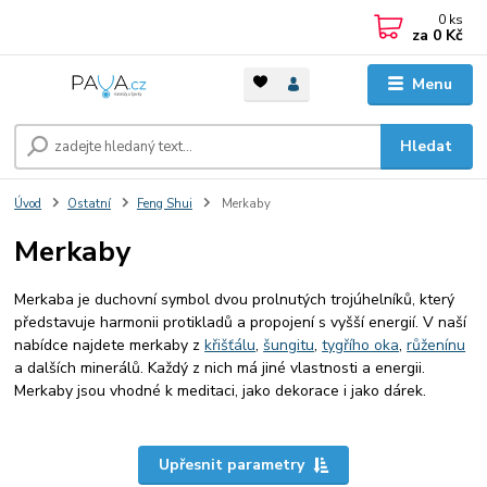
0
ks
za
0 Kč
Menu
Hledat
Úvod
Ostatní
Feng Shui
Merkaby
Merkaby
Merkaba je duchovní symbol dvou prolnutých trojúhelníků, který
představuje harmonii protikladů a propojení s vyšší energií. V naší
nabídce najdete merkaby z
křišťálu
,
šungitu
,
tygřího oka
,
růženínu
a dalších minerálů. Každý z nich má jiné vlastnosti a energii.
Merkaby jsou vhodné k meditaci, jako dekorace i jako dárek.
Upřesnit parametry