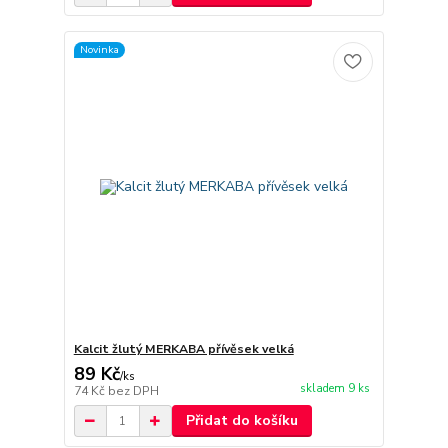
Novinka
Kalcit žlutý MERKABA přívěsek velká
89 Kč
/
ks
skladem 9 ks
74 Kč
bez DPH
Přidat do košíku