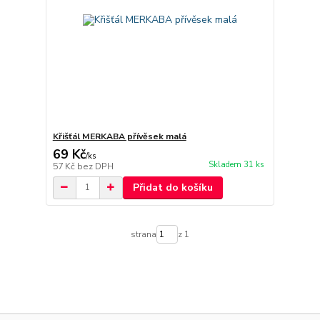
Křišťál MERKABA přívěsek malá
69 Kč
/
ks
Skladem 31 ks
57 Kč
bez DPH
Přidat do košíku
strana
z 1