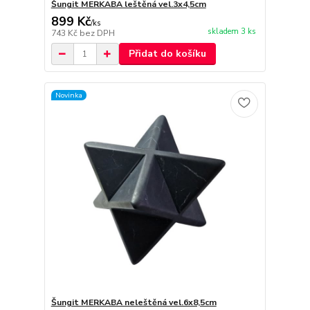
Šungit MERKABA leštěná vel.3x4,5cm
899 Kč
/
ks
skladem 3 ks
743 Kč
bez DPH
Přidat do košíku
Novinka
Šungit MERKABA neleštěná vel.6x8,5cm