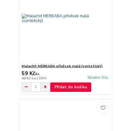
Malachit MERKABA přívěsek malá (syntetický)
59 Kč
/
ks
Skladem 6 ks
49 Kč
bez DPH
Přidat do košíku