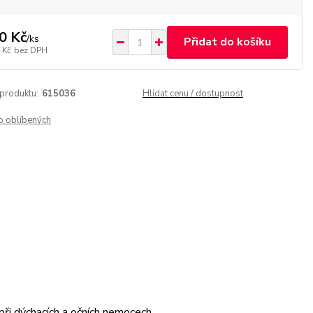
0 Kč
/
ks
Přidat do košíku
 Kč
bez DPH
 produktu:
615036
Hlídat cenu / dostupnost
o oblíbených
 při dýchacích a očních nemocech.