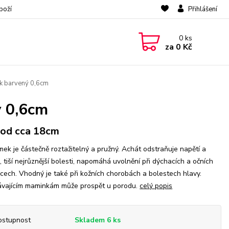
boží
Přihlášení
0
ks
za
0 Kč
k barvený 0,6cm
ý 0,6cm
od cca 18cm
ek je částečně roztažitelný a pružný. Achát odstraňuje napětí a
i, tiší nejrůznější bolesti, napomáhá uvolnění při dýchacích a očních
ech. Vhodný je také při kožních chorobách a bolestech hlavy.
ávajícím maminkám může prospět u porodu.
celý popis
ostupnost
Skladem 6 ks