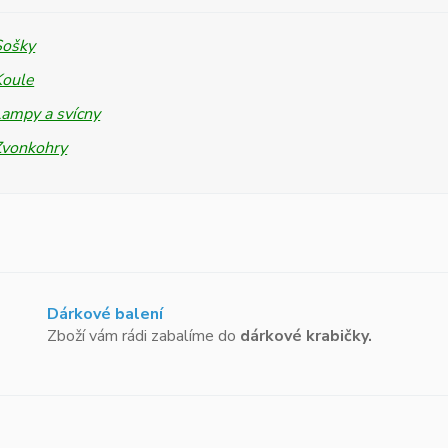
Sošky
Koule
ampy a svícny
Zvonkohry
Dárkové balení
Zboží vám rádi zabalíme do
dárkové krabičky.