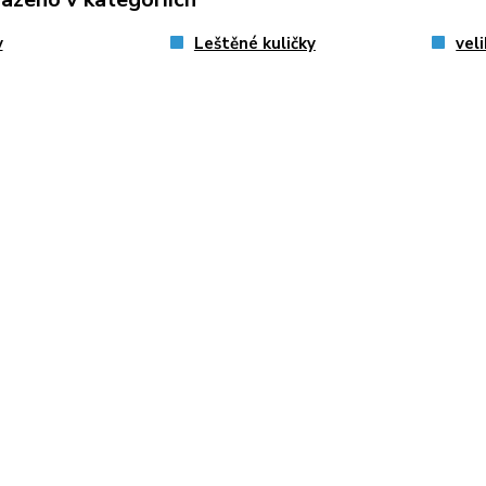
y
Leštěné kuličky
vel