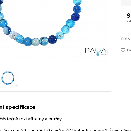
9
74
Číslo
D
í specifikace
částečně roztažitelný a pružný.
aňuje napětí a apatii, tiší nejrůznější bolesti, napomáhá uvolnění