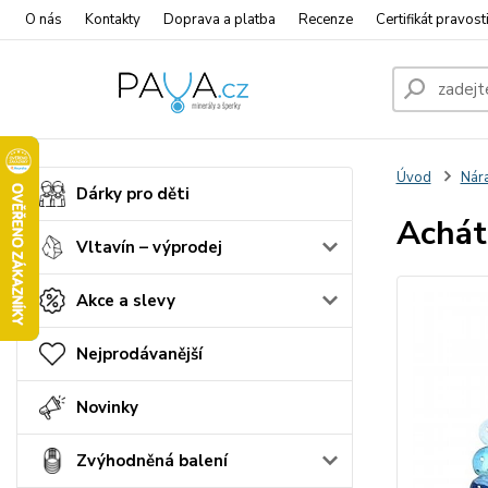
O nás
Kontakty
Doprava a platba
Recenze
Certifikát pravost
Úvod
Nár
Dárky pro děti
Achát
Vltavín – výprodej
Akce a slevy
Nejprodávanější
Novinky
Zvýhodněná balení