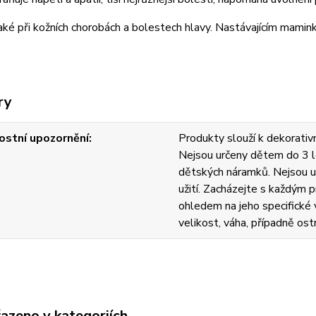
aké při kožních chorobách a bolestech hlavy. Nastávajícím mami
ry
stní upozornění
Produkty slouží k dekorativn
Nejsou určeny dětem do 3 l
dětských náramků. Nejsou u
užití. Zacházejte s každým
ohledem na jeho specifické v
velikost, váha, případně ost
řazeno v kategoriích