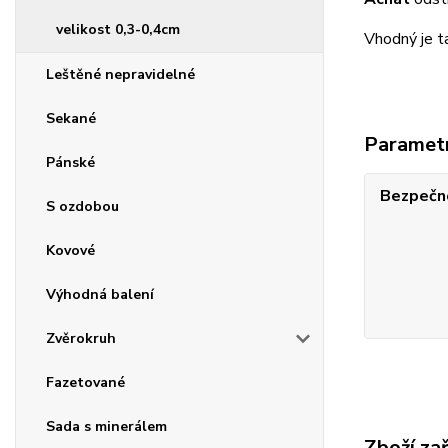
velikost 0,3-0,4cm
Vhodný je t
Leštěné nepravidelné
Sekané
Paramet
Pánské
Bezpečno
S ozdobou
Kovové
Výhodná balení
Zvěrokruh
Fazetované
Sada s minerálem
Zboží za