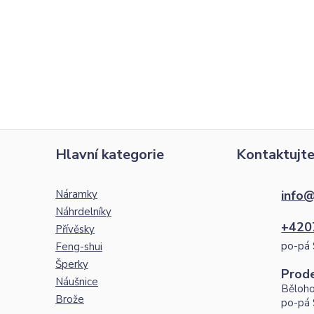
Hlavní kategorie
Kontaktujte
Náramky
info@
Náhrdelníky
+420
Přívěsky
po-pá 
Feng-shui
Šperky
Prod
Náušnice
Běloho
Brože
po-pá 