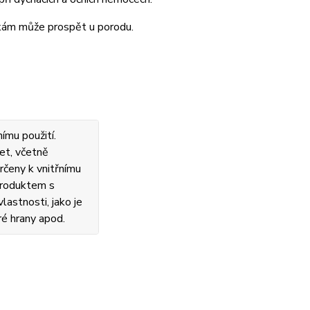
nkám může prospět u porodu.
ímu použití.
et, včetně
rčeny k vnitřnímu
 produktem s
lastnosti, jako je
ré hrany apod.