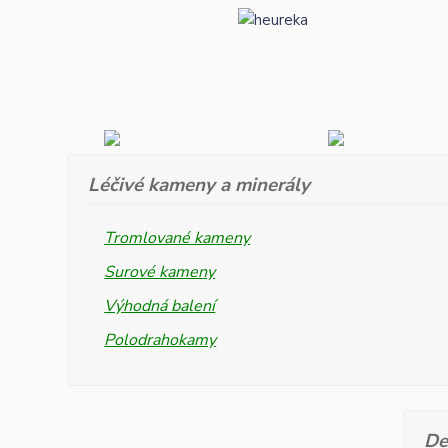
Léčivé kameny a minerály
Tromlované kameny
Surové kameny
Výhodná balení
Polodrahokamy
De