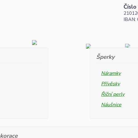
Číslo
21012
IBAN:
Šperky
Náramky
Přívěsky
Říční perly
Náušnice
korace