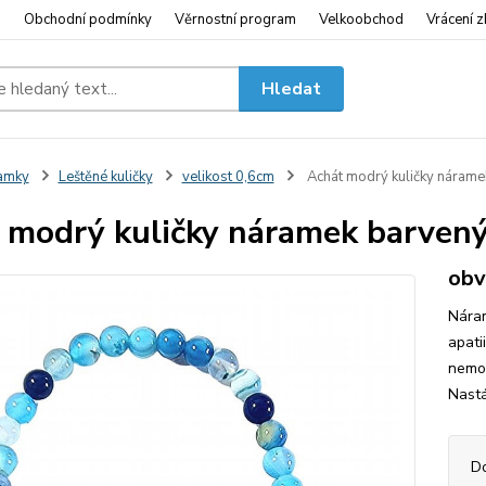
i
Obchodní podmínky
Věrnostní program
Velkoobchod
Vrácení z
Hledat
amky
Leštěné kuličky
velikost 0,6cm
Achát modrý kuličky nárame
 modrý kuličky náramek barven
obv
Náram
apati
nemoc
Nast
D