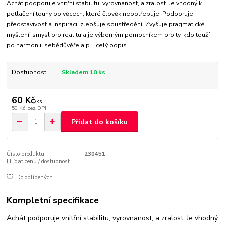
Achát podporuje vnitřní stabilitu, vyrovnanost, a zralost. Je vhodný k
potlačení touhy po věcech, které člověk nepotřebuje. Podporuje
představivost a inspiraci, zlepšuje soustředění. Zvyšuje pragmatické
myšlení, smysl pro realitu a je výborným pomocníkem pro ty, kdo touží
po harmonii, sebědůvěře a p...
celý popis
Dostupnost
Skladem 10 ks
60 Kč
/
ks
50 Kč
bez DPH
Přidat do košíku
Číslo produktu:
230451
Hlídat cenu / dostupnost
Do oblíbených
Kompletní specifikace
Achát podporuje vnitřní stabilitu, vyrovnanost, a zralost. Je vhodný