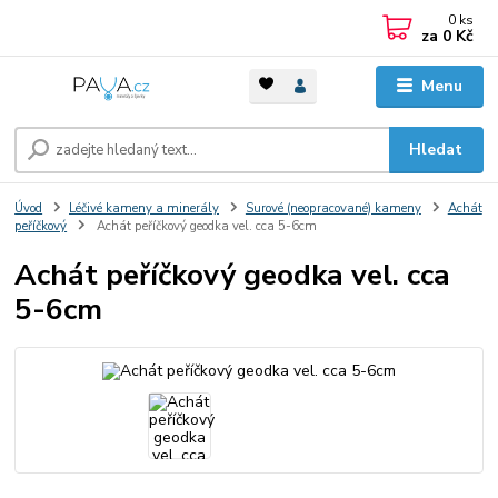
0
ks
za
0 Kč
Menu
Hledat
Úvod
Léčivé kameny a minerály
Surové (neopracované) kameny
Achát
peříčkový
Achát peříčkový geodka vel. cca 5-6cm
Achát peříčkový geodka vel. cca
5-6cm