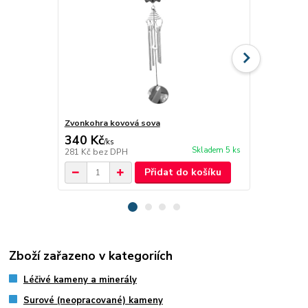
Zvonkohra kovová sova
Zvonkohra k
340 Kč
340 Kč
/
ks
/
ks
Skladem 5 ks
281 Kč
bez DPH
281 Kč
bez 
Přidat do košíku
Zboží zařazeno v kategoriích
Léčivé kameny a minerály
Surové (neopracované) kameny