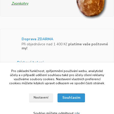
Zvonkohry
Doprava ZDARMA
Při objednávce nad 1 400 Kč
platíme vaše poštovné
my!
Dárkové balení
Zboží vám rádi zabalíme do
dárkové krabičky.
Pro základní funkčnost, zpříjemnění používání webu, analytické
účely a v případě udělení souhlasu také pro účely cílení reklamy
využíváme soubory cookies. Nastavení vlastních preferencí
Ověřeno zákazníky
cookies můžete kdykoli upravit odkazem ve spodní části stránek.
Více než 97 %
zákazníků by doporučilo náš obchod
svým známým.
Souhlasím
Nastavení
Souhlas můžete odmítnout
zde
.