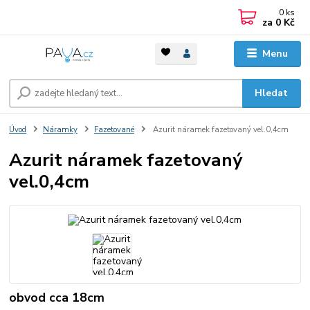
0
ks
za
0 Kč
Menu
Hledat
Úvod
Náramky
Fazetované
Azurit náramek fazetovaný vel.0,4cm
Azurit náramek fazetovaný
vel.0,4cm
obvod cca 18cm