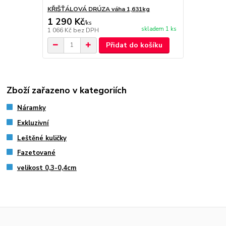
KŘIŠŤÁLOVÁ DRÚZA váha 1,631kg
1 290 Kč
/
ks
skladem 1 ks
1 066 Kč
bez DPH
Přidat do košíku
Zboží zařazeno v kategoriích
Náramky
Exkluzivní
Leštěné kuličky
Fazetované
velikost 0,3-0,4cm