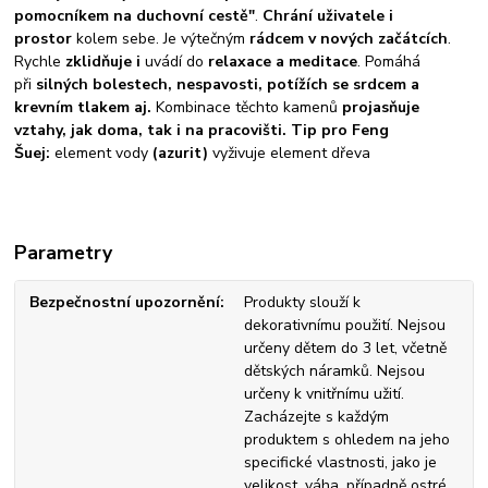
pomocníkem na duchovní cestě"
.
Chrání uživatele i
prostor
kolem sebe. Je výtečným
rádcem v nových začátcích
.
Rychle
zklidňuje i
uvádí do
relaxace a meditace
. Pomáhá
při
silných bolestech, nespavosti, potížích se srdcem a
krevním tlakem aj.
Kombinace těchto kamenů
projasňuje
vztahy, jak doma, tak i na pracovišti. Tip pro Feng
Šuej:
element vody
(azurit)
vyživuje element dřeva
Parametry
Bezpečnostní upozornění
Produkty slouží k
dekorativnímu použití. Nejsou
určeny dětem do 3 let, včetně
dětských náramků. Nejsou
určeny k vnitřnímu užití.
Zacházejte s každým
produktem s ohledem na jeho
specifické vlastnosti, jako je
velikost, váha, případně ostré