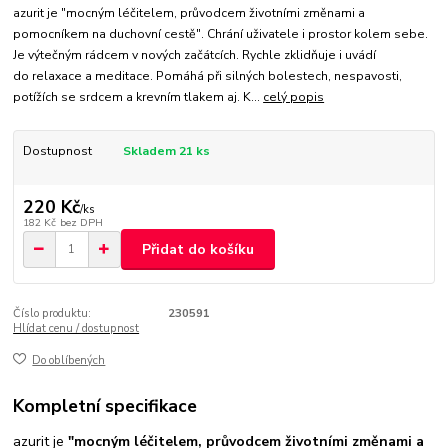
azurit je "mocným léčitelem, průvodcem životními změnami a
pomocníkem na duchovní cestě". Chrání uživatele i prostor kolem sebe.
Je výtečným rádcem v nových začátcích. Rychle zklidňuje i uvádí
do relaxace a meditace. Pomáhá při silných bolestech, nespavosti,
potížích se srdcem a krevním tlakem aj. K...
celý popis
Dostupnost
Skladem 21 ks
220 Kč
/
ks
182 Kč
bez DPH
Přidat do košíku
Číslo produktu:
230591
Hlídat cenu / dostupnost
Do oblíbených
Kompletní specifikace
azurit je
"mocným léčitelem, průvodcem životními změnami a