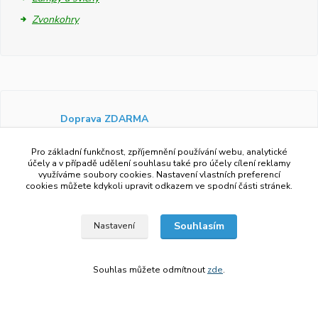
Zvonkohry
Doprava ZDARMA
Při objednávce nad 1 400 Kč
platíme vaše poštovné
my!
Pro základní funkčnost, zpříjemnění používání webu, analytické
účely a v případě udělení souhlasu také pro účely cílení reklamy
využíváme soubory cookies. Nastavení vlastních preferencí
Dárkové balení
cookies můžete kdykoli upravit odkazem ve spodní části stránek.
Zboží vám rádi zabalíme do
dárkové krabičky.
Souhlasím
Nastavení
Ověřeno zákazníky
Více než 97 %
zákazníků by doporučilo náš obchod
svým známým.
Souhlas můžete odmítnout
zde
.