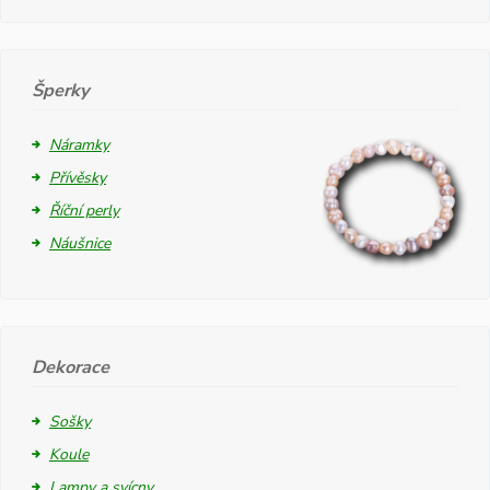
Šperky
Náramky
Přívěsky
Říční perly
Náušnice
Dekorace
Sošky
Koule
Lampy a svícny