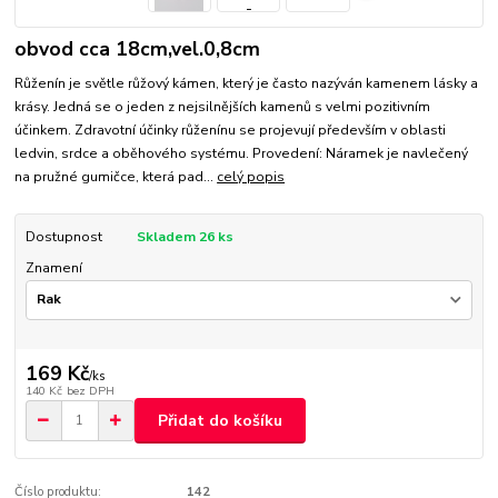
obvod cca 18cm,vel.0,8cm
Růženín je světle růžový kámen, který je často nazýván kamenem lásky a
krásy. Jedná se o jeden z nejsilnějších kamenů s velmi pozitivním
účinkem. Zdravotní účinky růženínu se projevují především v oblasti
ledvin, srdce a oběhového systému. Provedení: Náramek je navlečený
na pružné gumičce, která pad...
celý popis
Dostupnost
Skladem 26 ks
Znamení
169 Kč
/
ks
140 Kč
bez DPH
Přidat do košíku
Číslo produktu:
142