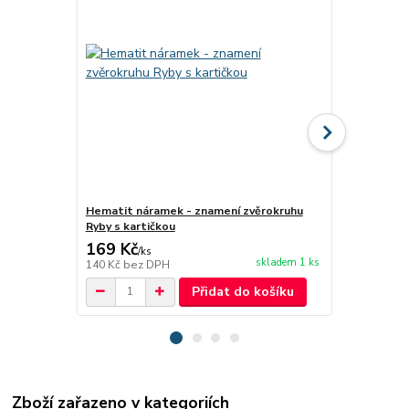
Hematit náramek - znamení zvěrokruhu
Černá láva 
Ryby s kartičkou
169 Kč
149 Kč
/
ks
/
ks
skladem 1 ks
140 Kč
bez DPH
123 Kč
bez 
Přidat do košíku
Zboží zařazeno v kategoriích