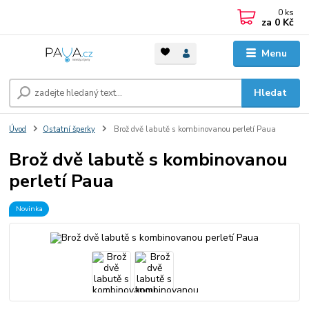
0
ks
za
0 Kč
Menu
Hledat
Úvod
Ostatní šperky
Brož dvě labutě s kombinovanou perletí Paua
Brož dvě labutě s kombinovanou
perletí Paua
Novinka