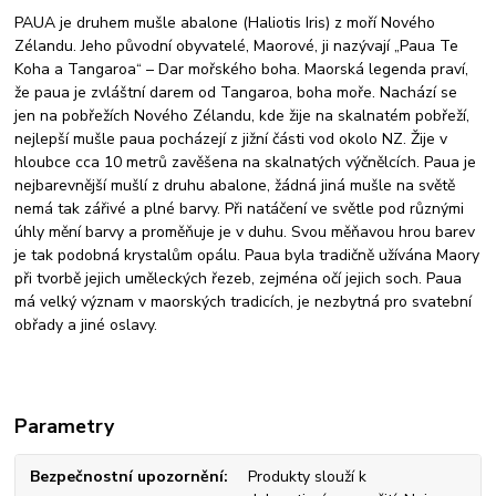
PAUA je druhem mušle abalone (Haliotis Iris) z moří Nového
Zélandu. Jeho původní obyvatelé, Maorové, ji nazývají „Paua Te
Koha a Tangaroa“ – Dar mořského boha. Maorská legenda praví,
že paua je zvláštní darem od Tangaroa, boha moře. Nachází se
jen na pobřežích Nového Zélandu, kde žije na skalnatém pobřeží,
nejlepší mušle paua pocházejí z jižní části vod okolo NZ. Žije v
hloubce cca 10 metrů zavěšena na skalnatých výčnělcích. Paua je
nejbarevnější mušlí z druhu abalone, žádná jiná mušle na světě
nemá tak zářivé a plné barvy. Při natáčení ve světle pod různými
úhly mění barvy a proměňuje je v duhu. Svou měňavou hrou barev
je tak podobná krystalům opálu. Paua byla tradičně užívána Maory
při tvorbě jejich uměleckých řezeb, zejména očí jejich soch. Paua
má velký význam v maorských tradicích, je nezbytná pro svatební
obřady a jiné oslavy.
Parametry
Bezpečnostní upozornění
Produkty slouží k