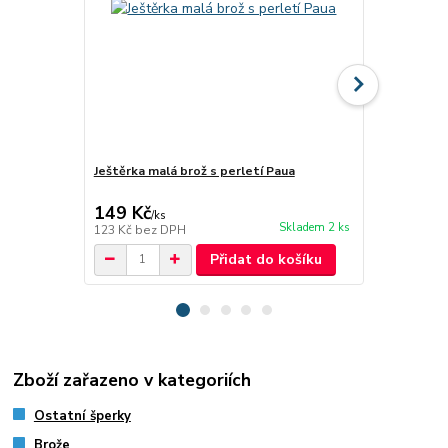
Ještěrka malá brož s perletí Paua
Brož dvě kvě
149 Kč
189 Kč
/
ks
/
ks
Skladem 2 ks
123 Kč
bez DPH
156 Kč
bez 
Přidat do košíku
Zboží zařazeno v kategoriích
Ostatní šperky
Brože