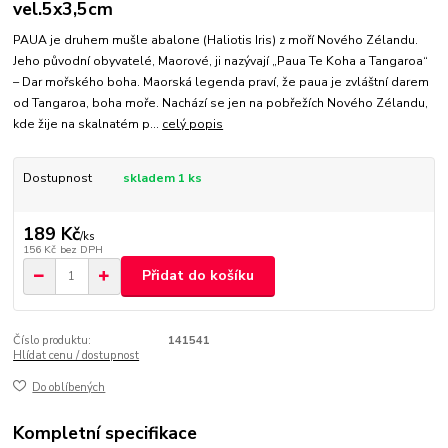
vel.5x3,5cm
PAUA je druhem mušle abalone (Haliotis Iris) z moří Nového Zélandu.
Jeho původní obyvatelé, Maorové, ji nazývají „Paua Te Koha a Tangaroa“
– Dar mořského boha. Maorská legenda praví, že paua je zvláštní darem
od Tangaroa, boha moře. Nachází se jen na pobřežích Nového Zélandu,
kde žije na skalnatém p...
celý popis
Dostupnost
skladem 1 ks
189 Kč
/
ks
156 Kč
bez DPH
Přidat do košíku
Číslo produktu:
141541
Hlídat cenu / dostupnost
Do oblíbených
Kompletní specifikace