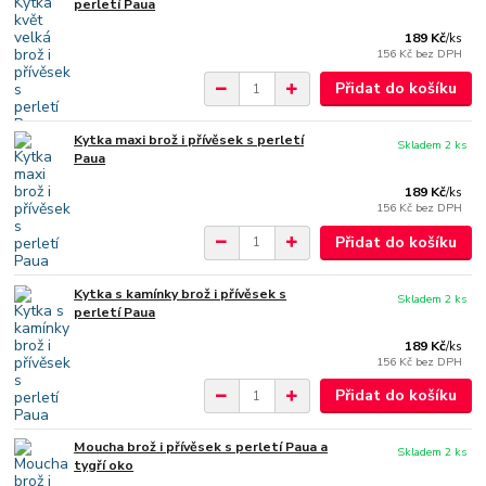
perletí Paua
189 Kč
/
ks
156 Kč
bez DPH
Přidat do košíku
Kytka maxi brož i přívěsek s perletí
Skladem 2 ks
Paua
189 Kč
/
ks
156 Kč
bez DPH
Přidat do košíku
Kytka s kamínky brož i přívěsek s
Skladem 2 ks
perletí Paua
189 Kč
/
ks
156 Kč
bez DPH
Přidat do košíku
Moucha brož i přívěsek s perletí Paua a
Skladem 2 ks
tygří oko