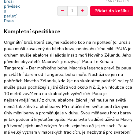
156 Kč
bez DPH
Přidat do košíku
Kompletní specifikace
Originální brož, která zaujme každého kdo na ni pohledí (o: Brož s
paua mušlí zasazený do bílého kovu, neobsahujícího nikl. PAUA je
druhem mušle abalone (Haliotis Iris) z moří Nového Zélandu. Jeho
původní obyvatelé, Maorové, ji nazývají „Paua Te Koha a
Tangaroa“ – Dar mořského boha. Maorská legenda praví, že paua
je zvláštní darem od Tangaroa, boha moře. Nachází se jen na
pobřežích Nového Zélandu, kde žije na skalnatém pobřeží, nejlepší
mušle paua pocházejí z jižní části vod okolo NZ. Žije v hloubce cca
10 metrů zavěšena na skalnatých výčnělcích. Paua je
nejbarevnější mušlí z druhu abalone, žádná jiná mušle na světě
nemá tak zářivé a plné barvy. Při natáčení ve světle pod různými
úhly mění barvy a proměňuje je v duhu. Svou měňavou hrou barev
je tak podobná krystalům opálu. Paua byla tradičně užívána Maory
při tvorbě jejich uměleckých řezeb, zejména očí jejich soch. Paua
má velký význam v maorských tradicích, je nezbytná pro svatební