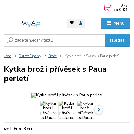
0
ks
za
0 Kč
Menu
Hledat
Úvod
Ostatní šperky
Brože
Kytka brož i přívěsek s Paua perletí
Kytka brož i přívěsek s Paua
perletí
vel. 6 x 3cm