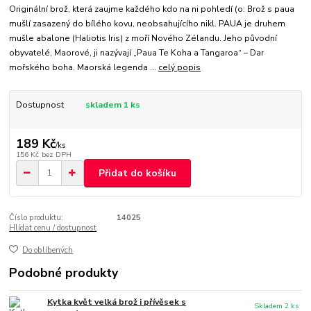
Originální brož, která zaujme každého kdo na ni pohledí (o: Brož s paua
mušlí zasazený do bílého kovu, neobsahujícího nikl. PAUA je druhem
mušle abalone (Haliotis Iris) z moří Nového Zélandu. Jeho původní
obyvatelé, Maorové, ji nazývají „Paua Te Koha a Tangaroa“ – Dar
mořského boha. Maorská legenda ...
celý popis
Dostupnost
skladem 1 ks
189 Kč
/
ks
156 Kč
bez DPH
Přidat do košíku
Číslo produktu:
14025
Hlídat cenu / dostupnost
Do oblíbených
Podobné produkty
Kytka květ velká brož i přívěsek s
Skladem 2 ks