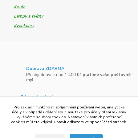
Koule
Lampy a svícny
Zvonkohry
Doprava ZDARMA
Při objednávce nad 1 400 Kč
platíme vaše poštovné
my!
Dárkové balení
Zboží vám rádi zabalíme do
dárkové krabičky.
Pro základní funkčnost, zpříjemnění používání webu, analytické
účely a v případě udělení souhlasu také pro účely cílení reklamy
využíváme soubory cookies. Nastavení vlastních preferencí
Ověřeno zákazníky
cookies můžete kdykoli upravit odkazem ve spodní části stránek.
Více než 97 %
zákazníků by doporučilo náš obchod
svým známým.