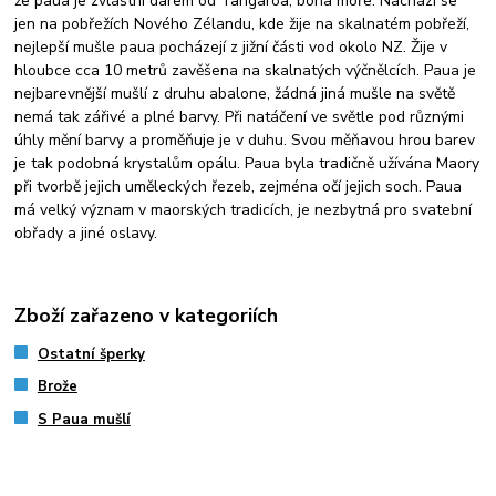
že paua je zvláštní darem od Tangaroa, boha moře. Nachází se
jen na pobřežích Nového Zélandu, kde žije na skalnatém pobřeží,
nejlepší mušle paua pocházejí z jižní části vod okolo NZ. Žije v
hloubce cca 10 metrů zavěšena na skalnatých výčnělcích. Paua je
nejbarevnější mušlí z druhu abalone, žádná jiná mušle na světě
nemá tak zářivé a plné barvy. Při natáčení ve světle pod různými
úhly mění barvy a proměňuje je v duhu. Svou měňavou hrou barev
je tak podobná krystalům opálu. Paua byla tradičně užívána Maory
při tvorbě jejich uměleckých řezeb, zejména očí jejich soch. Paua
má velký význam v maorských tradicích, je nezbytná pro svatební
obřady a jiné oslavy.
Zboží zařazeno v kategoriích
Ostatní šperky
Brože
S Paua mušlí