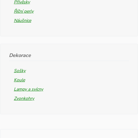
Přívěsky
Říční perly
Náušnice
Dekorace
Sošky
Koule
Lampy a svícny
Zvonkohry