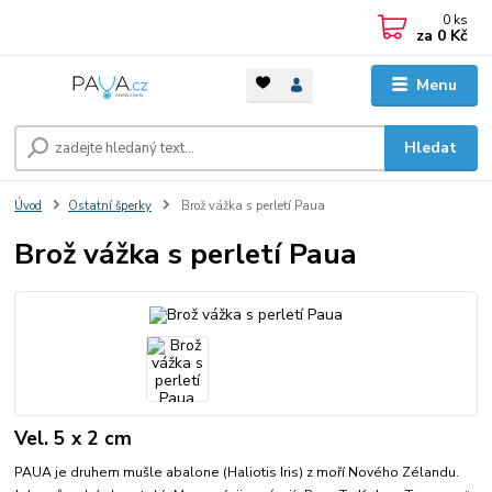
0
ks
za
0 Kč
Menu
Hledat
Úvod
Ostatní šperky
Brož vážka s perletí Paua
Brož vážka s perletí Paua
Vel. 5 x 2 cm
PAUA je druhem mušle abalone (Haliotis Iris) z moří Nového Zélandu.