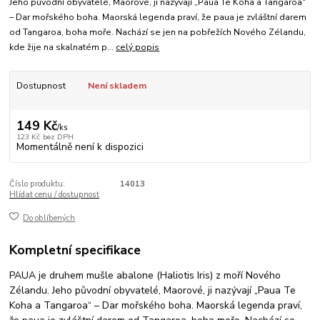
Jeho původní obyvatelé, Maorové, ji nazývají „Paua Te Koha a Tangaroa“
– Dar mořského boha. Maorská legenda praví, že paua je zvláštní darem
od Tangaroa, boha moře. Nachází se jen na pobřežích Nového Zélandu,
kde žije na skalnatém p...
celý popis
Dostupnost
Není skladem
149 Kč
/
ks
123 Kč
bez DPH
Momentálně není k dispozici
Číslo produktu:
14013
Hlídat cenu / dostupnost
Do oblíbených
Kompletní specifikace
PAUA je druhem mušle abalone (Haliotis Iris) z moří Nového
Zélandu. Jeho původní obyvatelé, Maorové, ji nazývají „Paua Te
Koha a Tangaroa“ – Dar mořského boha. Maorská legenda praví,