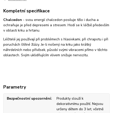
Kompletní specifikace
Chalcedon
- svou energií chalcedon posiluje tělo i ducha a
ochraňuje je před depresemi a stresem. Hodí se k léčbě především
v oblasti krku a hrtanu.
Léčitelé jej používají při problémech s hlasivkami, při chrapotu i při
poruchách štítné žlázy. Je-li nošený na krku jako krátký
náhrdelních nebo přívěsek, působí svými vibracemi přímo v těchto
oblastech. Svým uklidňujícím vlivem snižuje nervozitu.
Parametry
Bezpečnostní upozornění
Produkty slouží k
dekorativnímu použití. Nejsou
určeny dětem do 3 let, včetně