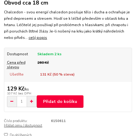
Obvod cca 18 cm
Chalcedon - svou energií chalcedon posiluje tělo i ducha a ochraňuje je
před depresemi a stresem. Hodí se k léčbě především v oblasti krku a
hrtanu. Léčitelé jej používají při problémech s hlasivkami, při chrapotu i
při poruchách štítné žlázy. Je-li nošený na krku jako krátký náhrdelních
nebo přívěs...
celý popis
Dostupnost
Skladem 2 ks
Cena před
260 Kč
slevou
Ušetříte
131 Kč (
50
% sleva)
129 Kč
/
ks
107 Kč
bez DPH
Přidat do košíku
Číslo produktu:
6150611
Hlídat cenu / dostupnost
Do oblíbených