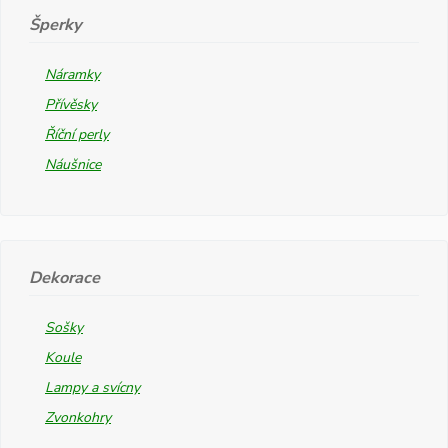
Šperky
Náramky
Přívěsky
Říční perly
Náušnice
Dekorace
Sošky
Koule
Lampy a svícny
Zvonkohry