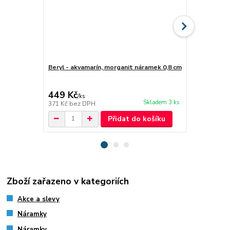
Beryl - akvamarín, morganit náramek 0,8 cm
Čaroit náram
390 Kč
Ušetříte 141
449 Kč
249 Kč
/
ks
/
ks
Skladem 3 ks
371 Kč
bez DPH
206 Kč
bez 
Přidat do košíku
Zboží zařazeno v kategoriích
Akce a slevy
Náramky
Náramky