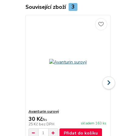
Související zboží
3
Avanturin surový
Amazonit su
30 Kč
30 Kč
/
ks
/
ks
skladem 163 ks
25 Kč
bez DPH
25 Kč
bez D
Přidat do košíku