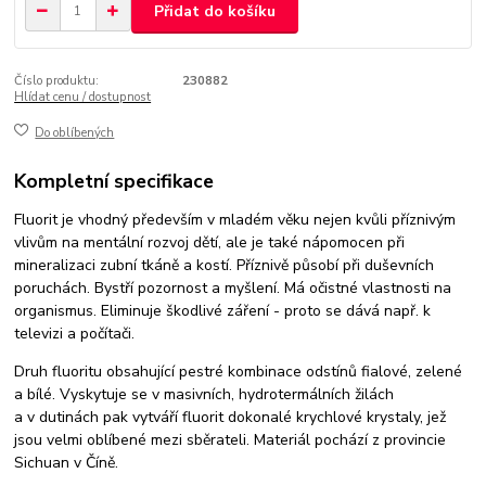
Přidat do košíku
Číslo produktu:
230882
Hlídat cenu / dostupnost
Do oblíbených
Kompletní specifikace
Fluorit je vhodný především v mladém věku nejen kvůli příznivým
vlivům na mentální rozvoj dětí, ale je také nápomocen při
mineralizaci zubní tkáně a kostí. Příznivě působí při duševních
poruchách. Bystří pozornost a myšlení. Má očistné vlastnosti na
organismus. Eliminuje škodlivé záření - proto se dává např. k
televizi a počítači.
Druh fluoritu obsahující pestré kombinace odstínů fialové, zelené
a bílé. Vyskytuje se v masivních, hydrotermálních žilách
a v dutinách pak vytváří fluorit dokonalé krychlové krystaly, jež
jsou velmi oblíbené mezi sběrateli. Materiál pochází z provincie
Sichuan v Číně.