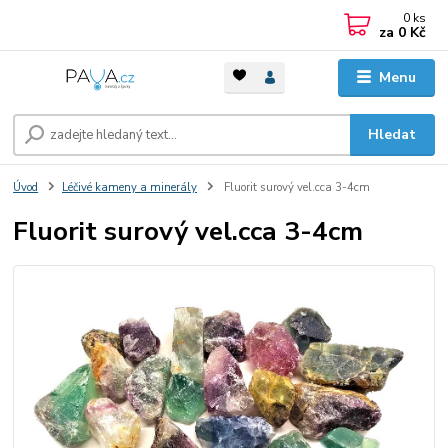
0
ks
za
0 Kč
Menu
Hledat
Úvod
Léčivé kameny a minerály
Fluorit surový vel.cca 3-4cm
Fluorit surový vel.cca 3-4cm