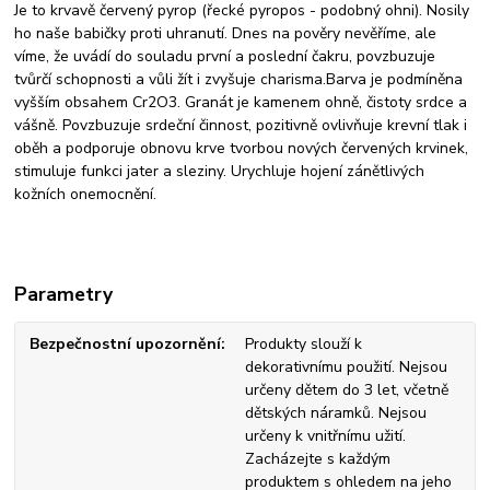
Je to krvavě červený pyrop (řecké pyropos - podobný ohni). Nosily
ho naše babičky proti uhranutí. Dnes na pověry nevěříme, ale
víme, že uvádí do souladu první a poslední čakru, povzbuzuje
tvůrčí schopnosti a vůli žít i zvyšuje charisma.Barva je podmíněna
vyšším obsahem Cr2O3. Granát je kamenem ohně, čistoty srdce a
vášně. Povzbuzuje srdeční činnost, pozitivně ovlivňuje krevní tlak i
oběh a podporuje obnovu krve tvorbou nových červených krvinek,
stimuluje funkci jater a sleziny. Urychluje hojení zánětlivých
kožních onemocnění.
Parametry
Bezpečnostní upozornění
Produkty slouží k
dekorativnímu použití. Nejsou
určeny dětem do 3 let, včetně
dětských náramků. Nejsou
určeny k vnitřnímu užití.
Zacházejte s každým
produktem s ohledem na jeho