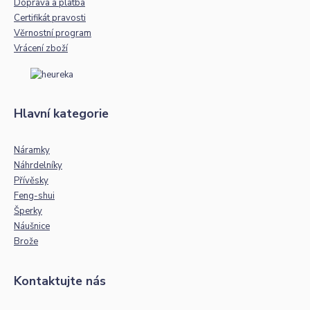
Doprava a platba
Certifikát pravosti
Věrnostní program
Vrácení zboží
Hlavní kategorie
Náramky
Náhrdelníky
Přívěsky
Feng-shui
Šperky
Náušnice
Brože
Kontaktujte nás