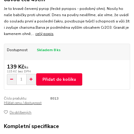
Je to krvavě červený pyrop (řecké pyropos - podobný ohni). Nosily ho
naše babičky proti uhranutí. Dnes na pověry nevěříme, ale víme, že uvádí
do souladu první a poslední čakru, povzbuzuje tvůrčí schopnosti a vůli žít
i zvyšuje charisma.Barva je podmíněna vyšším obsahem Cr2O3. Granát je
kamenem ohně,...
celý popis
Dostupnost
Skladem 8 ks
139 Kč
/
ks
115 Kč
bez DPH
Přidat do košíku
Číslo produktu:
8013
Hlídat cenu / dostupnost
Do oblíbených
Kompletní specifikace