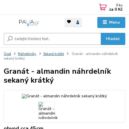
0
ks
za
0 Kč
Menu
Hledat
Úvod
Náhrdelníky
Sekané krátké
Granát - almandin náhrdelník
sekaný krátký
Granát - almandin náhrdelník
sekaný krátký
obvod cca 45cm