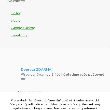
Dekorace
Sošky
Koule
Lampy a svícny
Zvonkohry
Doprava ZDARMA
Při objednávce nad 1 400 Kč
platíme vaše poštovné
my!
Dárkové balení
Zboží vám rádi zabalíme do
dárkové krabičky.
Pro základní funkčnost, zpříjemnění používání webu, analytické
účely a v případě udělení souhlasu také pro účely cílení reklamy
využíváme soubory cookies. Nastavení vlastních preferencí