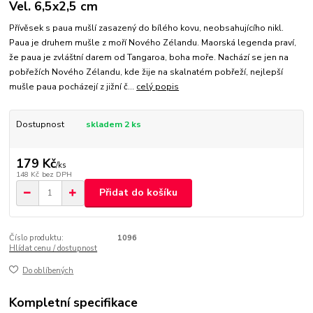
Vel. 6,5x2,5 cm
Přívěsek s paua mušlí zasazený do bílého kovu, neobsahujícího nikl.
Paua je druhem mušle z moří Nového Zélandu. Maorská legenda praví,
že paua je zvláštní darem od Tangaroa, boha moře. Nachází se jen na
pobřežích Nového Zélandu, kde žije na skalnatém pobřeží, nejlepší
mušle paua pocházejí z jižní č...
celý popis
Dostupnost
skladem 2 ks
179 Kč
/
ks
148 Kč
bez DPH
Přidat do košíku
Číslo produktu:
1096
Hlídat cenu / dostupnost
Do oblíbených
Kompletní specifikace