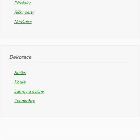
Přívěsky
Říční perly
Náušnice
Dekorace
Sošky
Koule
Lampy a svícny
Zvonkohry