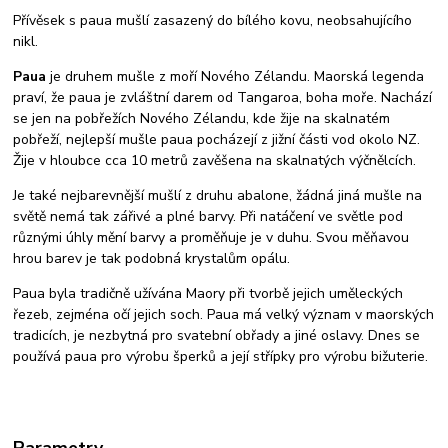
Přívěsek s paua mušlí zasazený do bílého kovu, neobsahujícího
nikl.
Paua
je druhem mušle z moří Nového Zélandu. Maorská legenda
praví, že paua je zvláštní darem od Tangaroa, boha moře. Nachází
se jen na pobřežích Nového Zélandu, kde žije na skalnatém
pobřeží, nejlepší mušle paua pocházejí z jižní části vod okolo NZ.
Žije v hloubce cca 10 metrů zavěšena na skalnatých výčnělcích.
Je také nejbarevnější mušlí z druhu abalone, žádná jiná mušle na
světě nemá tak zářivé a plné barvy. Při natáčení ve světle pod
různými úhly mění barvy a proměňuje je v duhu. Svou měňavou
hrou barev je tak podobná krystalům opálu.
Paua byla tradičně užívána Maory při tvorbě jejich uměleckých
řezeb, zejména očí jejich soch. Paua má velký význam v maorských
tradicích, je nezbytná pro svatební obřady a jiné oslavy. Dnes se
používá paua pro výrobu šperků a její střípky pro výrobu bižuterie.
Parametry