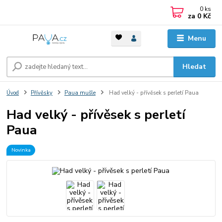
0
ks
za
0 Kč
Menu
Hledat
Úvod
Přívěsky
Paua mušle
Had velký - přívěsek s perletí Paua
Had velký - přívěsek s perletí
Paua
Novinka