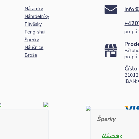
Náramky
info@
Náhrdelníky
+420
Přívěsky
po-pá 
Feng-shui
Šperky
Prod
Náušnice
Běloho
Brože
po-pá 
Číslo
21012
IBAN:
Šperky
Náramky