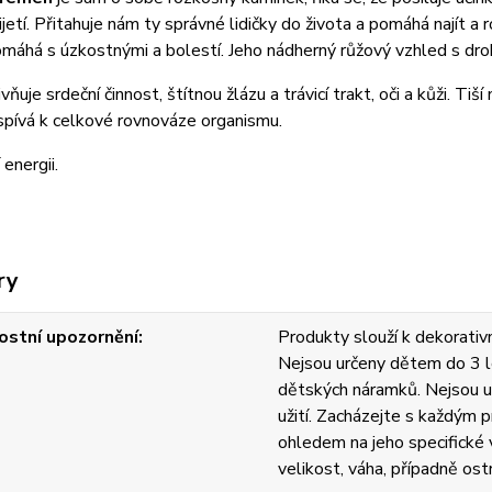
ijetí. Přitahuje nám ty správné lidičky do života a pomáhá najít 
omáhá s úzkostnými a bolestí. Jeho nádherný růžový vzhled s dro
vňuje srdeční činnost, štítnou žlázu a trávicí trakt, oči a kůži. Tiš
ispívá k celkové rovnováze organismu.
 energii.
ry
stní upozornění
Produkty slouží k dekorativn
Nejsou určeny dětem do 3 l
dětských náramků. Nejsou u
užití. Zacházejte s každým
ohledem na jeho specifické v
velikost, váha, případně ost