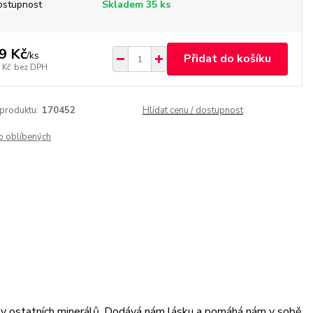
ostupnost
Skladem 35 ks
9 Kč
/
ks
Přidat do košíku
 Kč
bez DPH
 produktu:
170452
Hlídat cenu / dostupnost
o oblíbených
inky ostatních minerálů. Dodává nám lásku a pomáhá nám v sobě