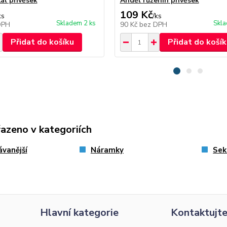
ál přívěsek
Anděl růženín přívěsek
109 Kč
ks
/
ks
Skladem 2 ks
Skla
DPH
90 Kč
bez DPH
Přidat do košíku
Přidat do košík
řazeno v kategoriích
vanější
Náramky
Sek
Hlavní kategorie
Kontaktujte