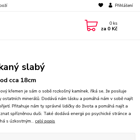
boží
Přihlášení
0
ks
za
0 Kč
kaný slabý
od cca 18cm
ový křemen je sám o sobě rozkošný kamínek, říká se, že posiluje
y ostatních minerálů. Dodává nám lásku a pomáhá nám v sobě najít
řijetí. Přitahuje nám ty správné lidičky do života a pomáhá najít a
znat spřízněnou duši. Také dodává energii po psychické stránce a
há s úzkostným...
celý popis