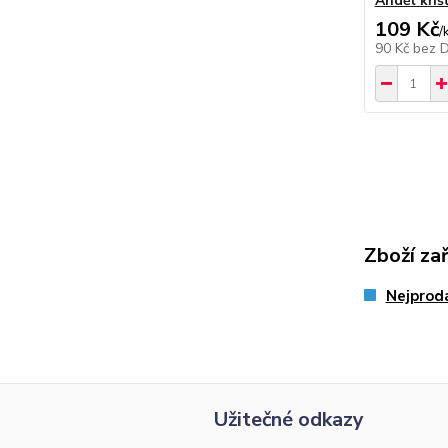
Anděl křišť
109 Kč
/
90 Kč
bez 
Zboží za
Nejprodá
Užitečné odkazy