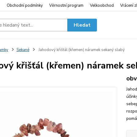
i
Obchodní podmínky
Věrnostní program
Velkoobchod
Vrácení z
Hledat
amky
Sekané
Jahodový křišťál (křemen) náramek sekaný slabý
ový křišťál (křemen) náramek se
obv
Jahod
účink
sebep
rozpo
pomá