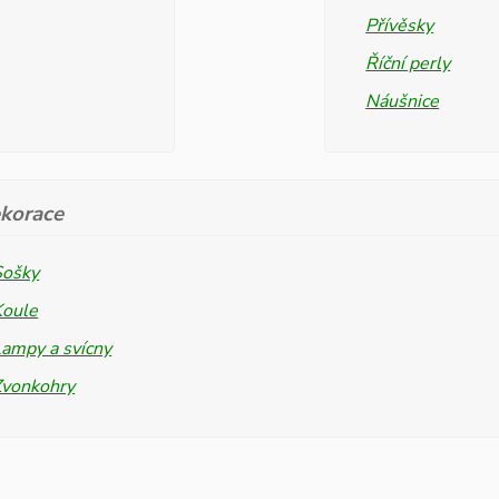
Přívěsky
Říční perly
Náušnice
korace
Sošky
Koule
ampy a svícny
Zvonkohry