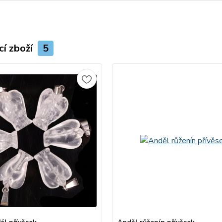
cí zboží
5