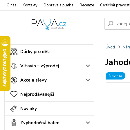
O nás
Kontakty
Doprava a platba
Recenze
Certifikát pravost
Úvod
Nár
Dárky pro děti
Jahod
Vltavín – výprodej
Novinka
Akce a slevy
Nejprodávanější
Novinky
Zvýhodněná balení