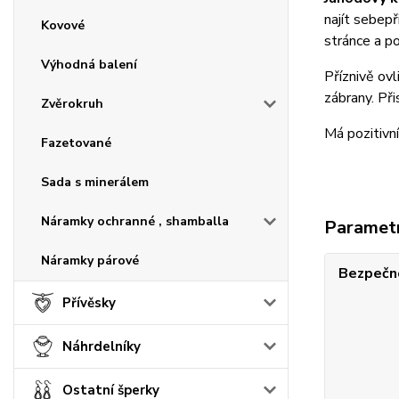
najít sebepř
Kovové
stránce a p
Výhodná balení
Příznivě ovli
zábrany. Př
Zvěrokruh
Má pozitivní
Fazetované
Sada s minerálem
Náramky ochranné , shamballa
Paramet
Náramky párové
Bezpečno
Přívěsky
Náhrdelníky
Ostatní šperky