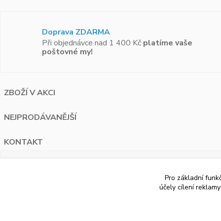
Doprava ZDARMA
Při objednávce nad 1 400 Kč
platíme vaše
poštovné my!
ZBOŽÍ V AKCI
NEJPRODÁVANĚJŠÍ
KONTAKT
PAUA.cz
Pro základní funk
Bělohorská 1687/120 Praha 6
účely cílení reklam
+420 776 274 595
info@paua.cz