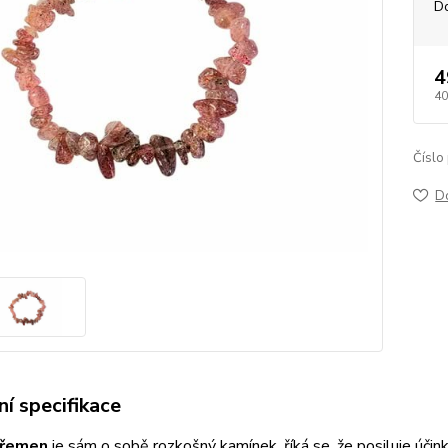
D
4
40
Číslo
D
í specifikace
křemen
je sám o sobě rozkošný kamínek, říká se, že posiluje úč