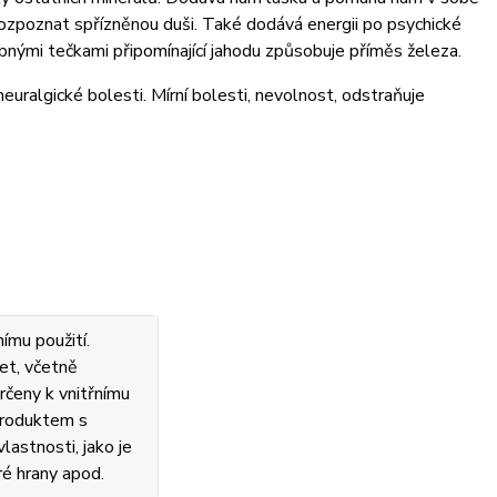
a rozpoznat spřízněnou duši. Také dodává energii po psychické
bnými tečkami připomínající jahodu způsobuje příměs železa.
í neuralgické bolesti. Mírní bolesti, nevolnost, odstraňuje
ímu použití.
et, včetně
rčeny k vnitřnímu
 produktem s
lastnosti, jako je
ré hrany apod.