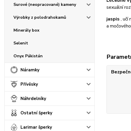
Léčebné vy
Surové (neopracované) kameny
sexuální ro
Výrobky z polodrahokamů
jaspis
, učí
a močového 
Minerály box
Selenit
Paramet
Onyx Pákistán
Náramky
Bezpečno
Přívěsky
Náhrdelníky
Ostatní šperky
Larimar šperky