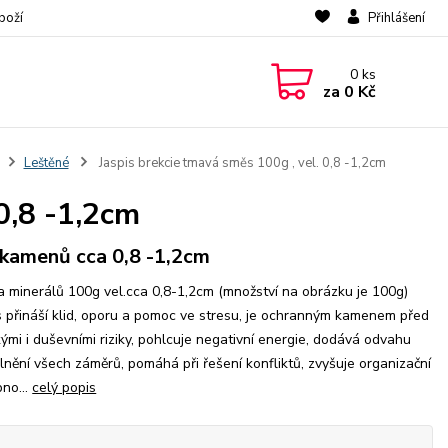
boží
Přihlášení
0
ks
za
0 Kč
Leštěné
Jaspis brekcie tmavá směs 100g , vel. 0,8 -1,2cm
0,8 -1,2cm
.kamenů cca 0,8 -1,2cm
a minerálů 100g vel.cca 0,8-1,2cm (množství na obrázku je 100g)
s přináší klid, oporu a pomoc ve stresu, je ochranným kamenem před
kými i duševními riziky, pohlcuje negativní energie, dodává odvahu
lnění všech záměrů, pomáhá při řešení konfliktů, zvyšuje organizační
no...
celý popis