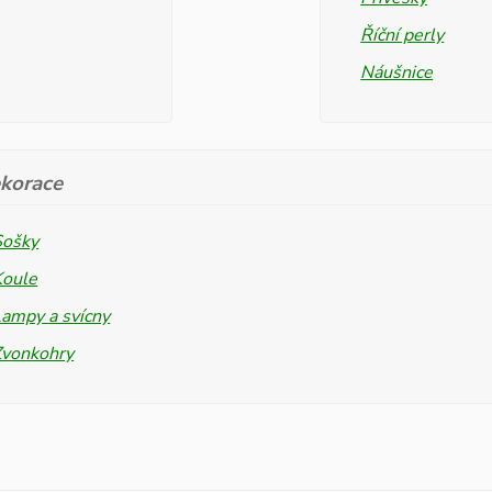
Říční perly
Náušnice
korace
Sošky
Koule
ampy a svícny
Zvonkohry