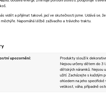
užití:
dodává energii, zmírňuje porodní bolesti, podporuje tráven
zkoš.
 nás vidět a přijímat takové, jací ve skutečnosti jsme. Udává se, že
měchýře. Napomáhá léčbě zažívacího a trávicího traktu.
ry
stní upozornění
Produkty slouží k dekorativn
Nejsou určeny dětem do 3 l
dětských náramků. Nejsou u
užití. Zacházejte s každým
ohledem na jeho specifické v
velikost, váha, případně ost