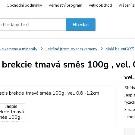
i
Obchodní podmínky
Věrnostní program
Velkoobchod
Vrácení z
Hledat
vé kameny a minerály
Leštěné (tromlované) kameny
Malá balení XXS
 brekcie tmavá směs 100g , vel. 
vel
Sbírk
Jaspi
fyzic
k nap
schop