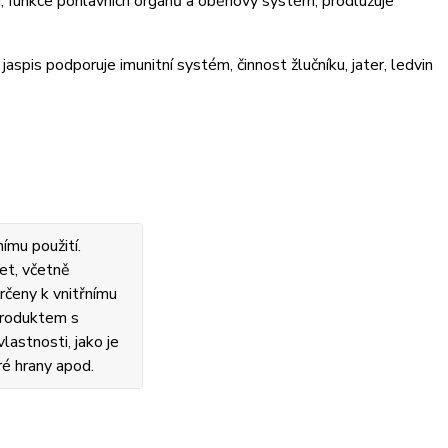
í, funkce pohlavních orgánů a oběhový systém, prodlužuje
 jaspis podporuje imunitní systém, činnost žlučníku, jater, ledvin
ímu použití.
et, včetně
rčeny k vnitřnímu
 produktem s
lastnosti, jako je
ré hrany apod.