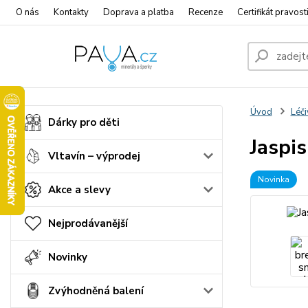
O nás
Kontakty
Doprava a platba
Recenze
Certifikát pravost
Úvod
Léči
Dárky pro děti
Jaspis
Vltavín – výprodej
Novinka
Akce a slevy
Nejprodávanější
Novinky
Zvýhodněná balení