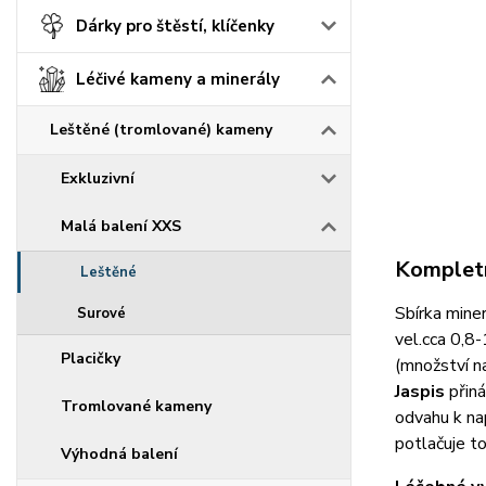
Dárky pro štěstí, klíčenky
Léčivé kameny a minerály
Leštěné (tromlované) kameny
Exkluzivní
Malá balení XXS
Kompletn
Leštěné
Sbírka mine
Surové
vel.cca 0,8
Placičky
(množství n
Jaspis
přin
Tromlované kameny
odvahu k nap
potlačuje to
Výhodná balení