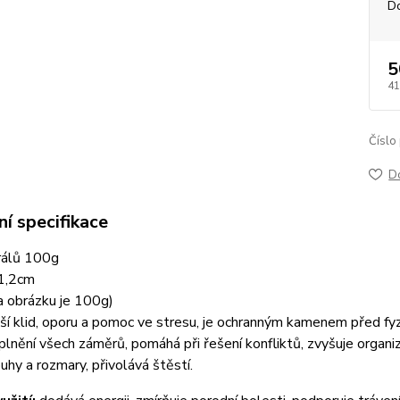
D
5
41
Číslo
D
í specifikace
rálů 100g
-1,2cm
a obrázku je 100g)
áší klid, oporu a pomoc ve stresu, je ochranným kamenem před fyzi
lnění všech záměrů, pomáhá při řešení konfliktů, zvyšuje organiz
uhy a rozmary, přivolává štěstí.