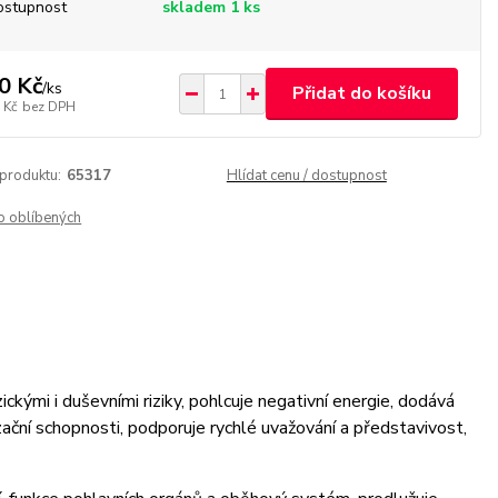
ostupnost
skladem 1 ks
0 Kč
/
ks
Přidat do košíku
 Kč
bez DPH
 produktu:
65317
Hlídat cenu / dostupnost
o oblíbených
ckými i duševními riziky, pohlcuje negativní energie, dodává
ační schopnosti, podporuje rychlé uvažování a představivost,