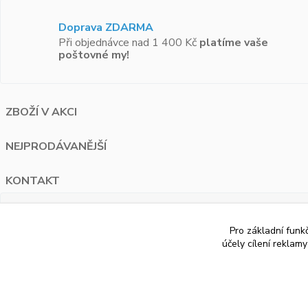
Doprava ZDARMA
Při objednávce nad 1 400 Kč
platíme vaše
poštovné my!
ZBOŽÍ V AKCI
NEJPRODÁVANĚJŠÍ
KONTAKT
PAUA.cz
Pro základní funk
Bělohorská 1687/120 Praha 6
účely cílení reklam
+420 776 274 595
info@paua.cz