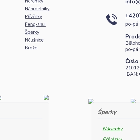
Náramky
info@
Náhrdelníky
+420
Přívěsky
po-pá 
Feng-shui
Šperky
Prod
Náušnice
Běloho
Brože
po-pá 
Číslo
21012
IBAN:
Šperky
Náramky
Přívěsky