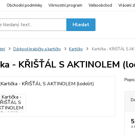
i
Obchodní podmínky
Věrnostní program
Velkoobchod
Vrácení z
Hledat
tní
Dárkové krabičky a kartičky
Kartičky
Kartička - KŘIŠŤÁL S AK
čka - KŘIŠŤÁL S AKTINOLEM (lod
Popis
D
5
4 