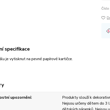
Číslo
D
í specifikace
lu je vytisknut na pevné papírové kartičce.
ry
stní upozornění
Produkty slouží k dekorativn
Nejsou určeny dětem do 3 l
dětských náramků. Nejsou u