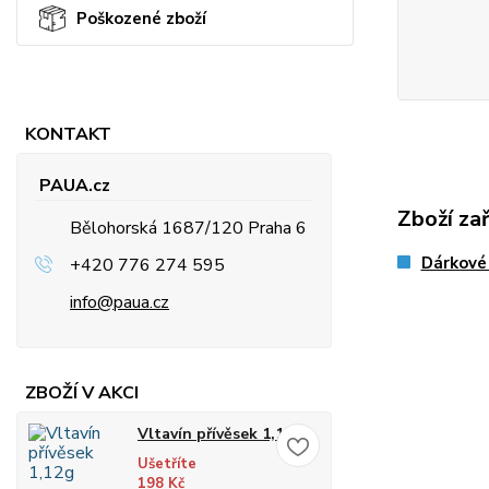
Poškozené zboží
KONTAKT
PAUA.cz
Zboží za
Bělohorská 1687/120 Praha 6
Dárkové 
+420 776 274 595
info@paua.cz
ZBOŽÍ V AKCI
Vltavín přívěsek 1,12g
Ušetříte
198 Kč