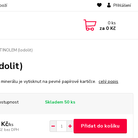
boží
Přihlášení
0
ks
za
0 Kč
TINOLEM (lodolit)
olit)
 minerálu je vytisknut na pevné papírové kartičce.
celý popis
ostupnost
Skladem 50 ks
 Kč
/
ks
Přidat do košíku
Kč
bez DPH