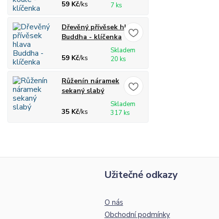
59 Kč
/
ks
7 ks
Dřevěný přívěsek hlava
Buddha - klíčenka
Skladem
59 Kč
/
ks
20 ks
Růženín náramek
sekaný slabý
Skladem
35 Kč
/
ks
317 ks
Užitečné odkazy
O nás
Obchodní podmínky