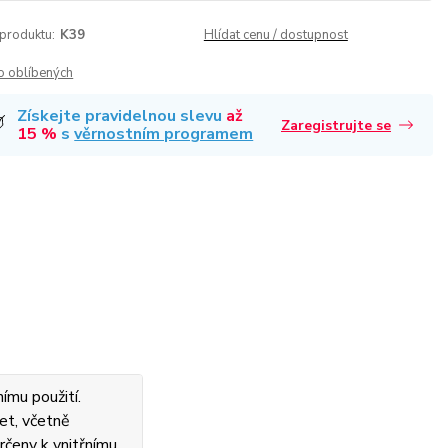
 produktu:
K39
Hlídat cenu / dostupnost
o oblíbených
Získejte pravidelnou slevu
až
Zaregistrujte se
15 %
s
věrnostním programem
ímu použití.
et, včetně
rčeny k vnitřnímu