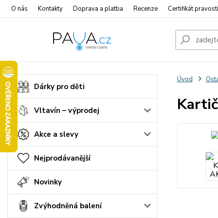
O nás
Kontakty
Doprava a platba
Recenze
Certifikát pravost
Úvod
Osta
Dárky pro děti
Karti
Vltavín – výprodej
Akce a slevy
Nejprodávanější
Novinky
Zvýhodněná balení