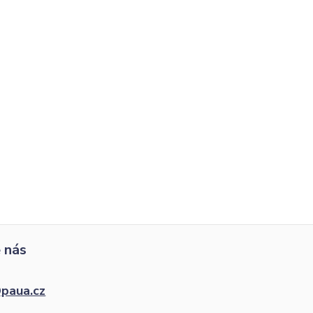
 nás
paua.cz