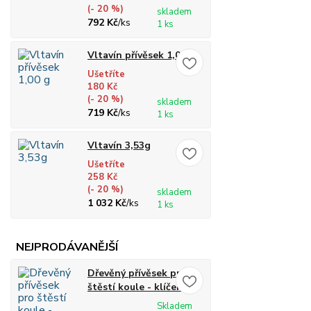
(- 20 %)
skladem
792 Kč
/
ks
1 ks
Vltavín přívěsek 1,00 g
Ušetříte
180 Kč
(- 20 %)
skladem
719 Kč
/
ks
1 ks
Vltavín 3,53g
Ušetříte
258 Kč
(- 20 %)
skladem
1 032 Kč
/
ks
1 ks
NEJPRODÁVANĚJŠÍ
Dřevěný přívěsek pro
štěstí koule - klíčenka
Skladem