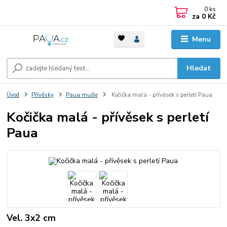
0
ks
za
0 Kč
Menu
Hledat
Úvod
Přívěsky
Paua mušle
Kočička malá - přívěsek s perletí Paua
Kočička malá - přívěsek s perletí
Paua
Vel. 3x2 cm