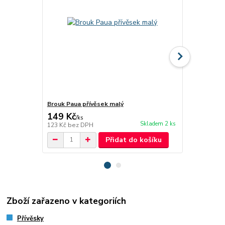
Brouk Paua přívěsek malý
Anděl - přív
149 Kč
219 Kč
/
ks
/
ks
Skladem 2 ks
123 Kč
bez DPH
181 Kč
bez 
Přidat do košíku
Zboží zařazeno v kategoriích
Přívěsky