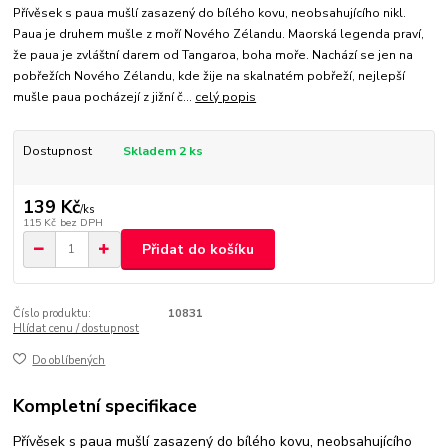
Přívěsek s paua mušlí zasazený do bílého kovu, neobsahujícího nikl.
Paua je druhem mušle z moří Nového Zélandu. Maorská legenda praví,
že paua je zvláštní darem od Tangaroa, boha moře. Nachází se jen na
pobřežích Nového Zélandu, kde žije na skalnatém pobřeží, nejlepší
mušle paua pocházejí z jižní č...
celý popis
Dostupnost
Skladem 2 ks
139 Kč
/
ks
115 Kč
bez DPH
Přidat do košíku
Číslo produktu:
10831
Hlídat cenu / dostupnost
Do oblíbených
Kompletní specifikace
Přívěsek s paua mušlí zasazený do bílého kovu, neobsahujícího