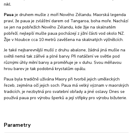
nikl.
Paua
je druhem mušle z moří Nového Zélandu. Maorská legenda
praví, že paua je zvláštní darem od Tangaroa, boha moře. Nachází
se jen na pobřežích Nového Zélandu, kde žije na skalnatém
pobřeží, nejlepší mušle paua pocházejí z jižní části vod okolo NZ.
Žije v hloubce cca 10 metrů zavěšena na skalnatých výčnělcích.
Je také nejbarevnější mušlí z druhu abalone, žádná jiná mušle na
světě nemá tak zářivé a plné barvy. Při natáčení ve světle pod
různými úhly mění barvy a proměňuje je v duhu. Svou měňavou
hrou barev je tak podobná krystalům opálu.
Paua byla tradičně užívána Maory při tvorbě jejich uměleckých
řezeb, zejména očí jejich soch. Paua má velký význam v maorských
tradicích, je nezbytná pro svatební obřady a jiné oslavy. Dnes se
používá paua pro výrobu šperků a její střípky pro výrobu bižuterie.
Parametry