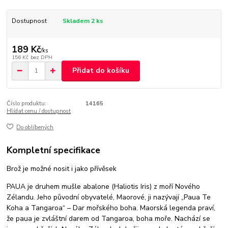
Dostupnost
Skladem 2 ks
189 Kč
/
ks
156 Kč
bez DPH
Přidat do košíku
Číslo produktu:
14165
Hlídat cenu / dostupnost
Do oblíbených
Kompletní specifikace
Brož je možné nosit i jako přívěsek
PAUA je druhem mušle abalone (Haliotis Iris) z moří Nového
Zélandu. Jeho původní obyvatelé, Maorové, ji nazývají „Paua Te
Koha a Tangaroa“ – Dar mořského boha. Maorská legenda praví,
že paua je zvláštní darem od Tangaroa, boha moře. Nachází se