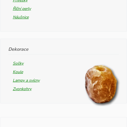
Přívěsky
Říční perly
Náušnice
Dekorace
Sošky
Koule
Lampy a svícny
Zvonkohry