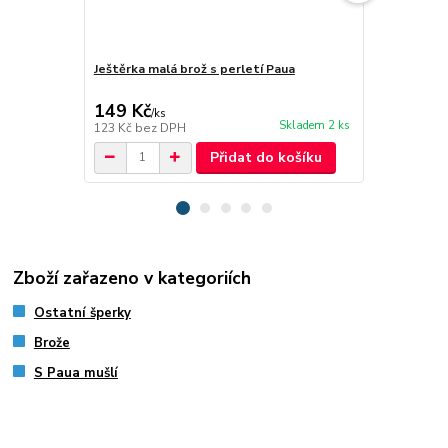
Ještěrka malá brož s perletí Paua
Brož dvě kvě
149 Kč
189 Kč
/
ks
/
ks
Skladem 2 ks
123 Kč
bez DPH
156 Kč
bez 
Přidat do košíku
Zboží zařazeno v kategoriích
Ostatní šperky
Brože
S Paua mušlí