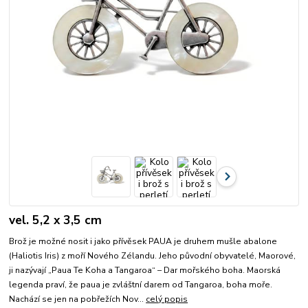
vel. 5,2 x 3,5 cm
Brož je možné nosit i jako přívěsek PAUA je druhem mušle abalone
(Haliotis Iris) z moří Nového Zélandu. Jeho původní obyvatelé, Maorové,
ji nazývají „Paua Te Koha a Tangaroa“ – Dar mořského boha. Maorská
legenda praví, že paua je zvláštní darem od Tangaroa, boha moře.
Nachází se jen na pobřežích Nov...
celý popis