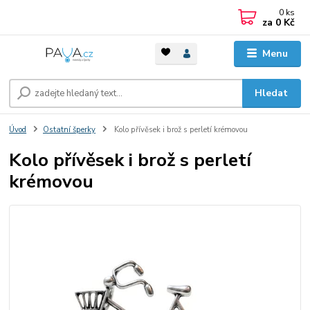
0
ks
za
0 Kč
Menu
Hledat
Úvod
Ostatní šperky
Kolo přívěsek i brož s perletí krémovou
Kolo přívěsek i brož s perletí
krémovou