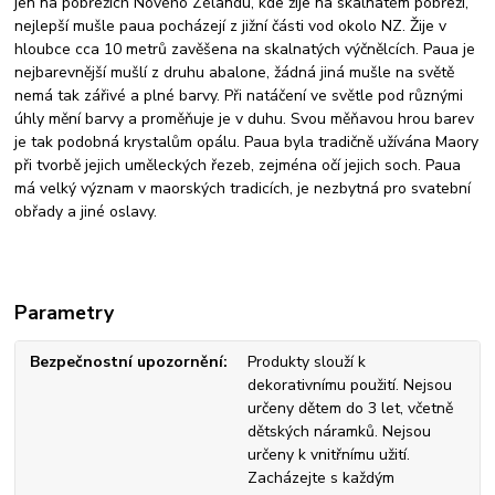
jen na pobřežích Nového Zélandu, kde žije na skalnatém pobřeží,
nejlepší mušle paua pocházejí z jižní části vod okolo NZ. Žije v
hloubce cca 10 metrů zavěšena na skalnatých výčnělcích. Paua je
nejbarevnější mušlí z druhu abalone, žádná jiná mušle na světě
nemá tak zářivé a plné barvy. Při natáčení ve světle pod různými
úhly mění barvy a proměňuje je v duhu. Svou měňavou hrou barev
je tak podobná krystalům opálu. Paua byla tradičně užívána Maory
při tvorbě jejich uměleckých řezeb, zejména očí jejich soch. Paua
má velký význam v maorských tradicích, je nezbytná pro svatební
obřady a jiné oslavy.
Parametry
Bezpečnostní upozornění
Produkty slouží k
dekorativnímu použití. Nejsou
určeny dětem do 3 let, včetně
dětských náramků. Nejsou
určeny k vnitřnímu užití.
Zacházejte s každým