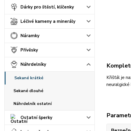
Dárky pro štěstí, klíčenky
Léčivé kameny a minerály
Náramky
Přívěsky
Náhrdelníky
Kompletn
Křišťál je n
Sekané krátké
neuralgické 
Sekané dlouhé
Náhrdelník ostatní
Paramet
Ostatní šperky
Bezpečno