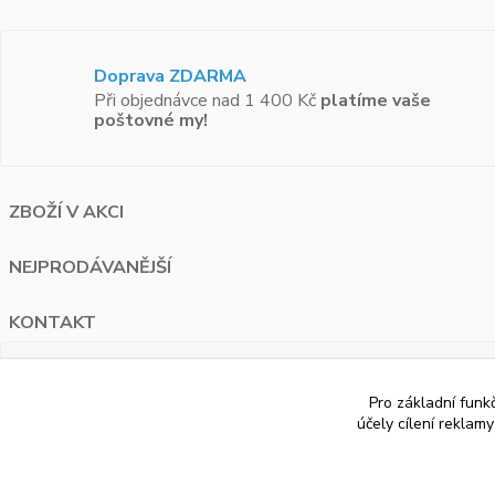
Doprava ZDARMA
Při objednávce nad 1 400 Kč
platíme vaše
poštovné my!
ZBOŽÍ V AKCI
NEJPRODÁVANĚJŠÍ
KONTAKT
PAUA.cz
Pro základní funk
Bělohorská 1687/120 Praha 6
účely cílení reklam
+420 776 274 595
info@paua.cz