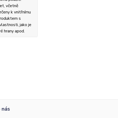
et, včetně
rčeny k vnitřnímu
 produktem s
lastnosti, jako je
ré hrany apod.
 nás