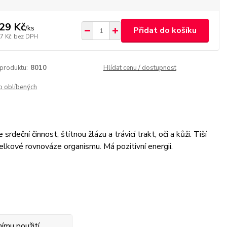
29 Kč
/
ks
Přidat do košíku
7 Kč
bez DPH
 produktu:
8010
Hlídat cenu / dostupnost
o oblíbených
eční činnost, štítnou žlázu a trávicí trakt, oči a kůži. Tiší
celkové rovnováze organismu. Má pozitivní energii.
ímu použití.