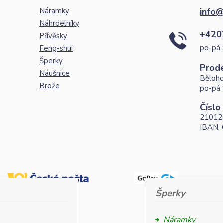
Náramky
info@
Náhrdelníky
+420
Přívěsky
po-pá 
Feng-shui
Šperky
Prod
Náušnice
Běloho
Brože
po-pá 
Číslo
21012
IBAN:
Šperky
Náramky