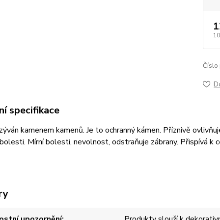
1
10
Číslo
D
í specifikace
azýván kamenem kamenů. Je to ochranný kámen. Příznivě ovlivňuje srd
bolesti. Mírní bolesti, nevolnost, odstraňuje zábrany. Přispívá k 
ry
stní upozornění
Produkty slouží k dekorativn