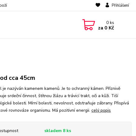
boží
Přihlášení
0
ks
za
0 Kč
od cca 45cm
ál je nazýván kamenem kamenů. Je to ochranný kámen. Příznivě
uje srdeční činnost, štítnou žlázu a trávicí trakt, oči a kůži. Tiší
lgické bolesti. Mírní bolesti, nevolnost, odstraňuje zábrany. Přispívá
kové rovnováze organismu. Má pozitivní energii.
celý popis
ostupnost
skladem 8 ks