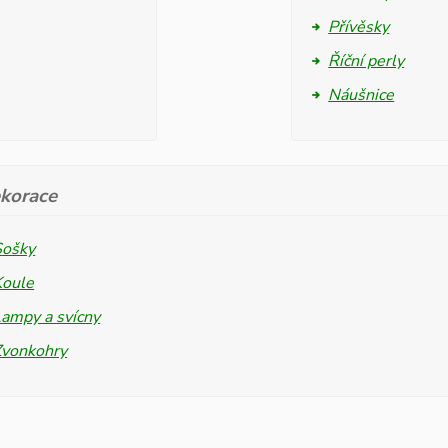
Přívěsky
Říční perly
Náušnice
korace
Sošky
Koule
ampy a svícny
Zvonkohry