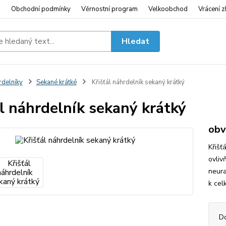
i
Obchodní podmínky
Věrnostní program
Velkoobchod
Vrácení z
Hledat
delníky
Sekané krátké
Křišťál náhrdelník sekaný krátký
ál náhrdelník sekaný krátký
obv
Křišť
ovlivň
neura
k cel
D