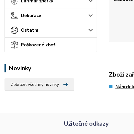
Larimar šperky
Dekorace
Ostatní
Poškozené zboží
Novinky
Zboží za
Zobrazit všechny novinky
Náhrdel
Užitečné odkazy