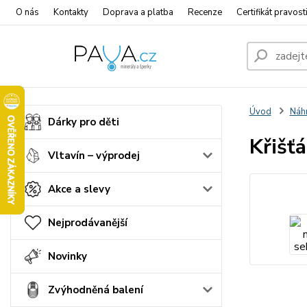
O nás
Kontakty
Doprava a platba
Recenze
Certifikát pravost
Úvod
Náhr
Dárky pro děti
Křišť
Vltavín – výprodej
Akce a slevy
Nejprodávanější
Novinky
Zvýhodněná balení