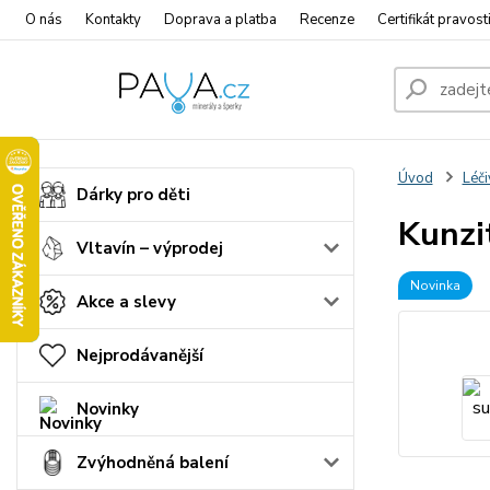
O nás
Kontakty
Doprava a platba
Recenze
Certifikát pravost
Úvod
Léči
Dárky pro děti
Kunzi
Vltavín – výprodej
Novinka
Akce a slevy
Nejprodávanější
Novinky
Zvýhodněná balení