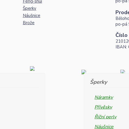
po-pá 
Feng-shui
Šperky
Prod
Náušnice
Běloho
Brože
po-pá 
Číslo
21012
IBAN:
Šperky
Náramky
Přívěsky
Říční perly
Náušnice