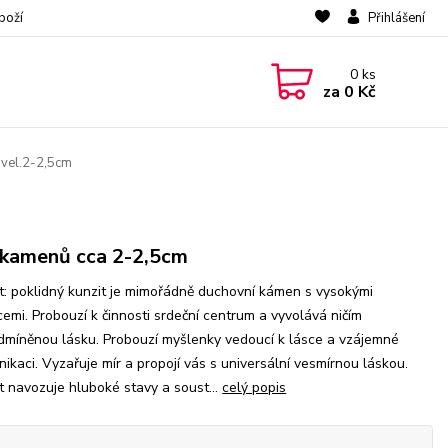
boží
Přihlášení
0
ks
za
0 Kč
 vel.2-2,5cm
.kamenů cca 2-2,5cm
t: poklidný kunzit je mimořádně duchovní kámen s vysokými
cemi. Probouzí k činnosti srdeční centrum a vyvolává ničím
míněnou lásku. Probouzí myšlenky vedoucí k lásce a vzájemné
ikaci. Vyzařuje mír a propojí vás s universální vesmírnou láskou.
t navozuje hluboké stavy a soust...
celý popis