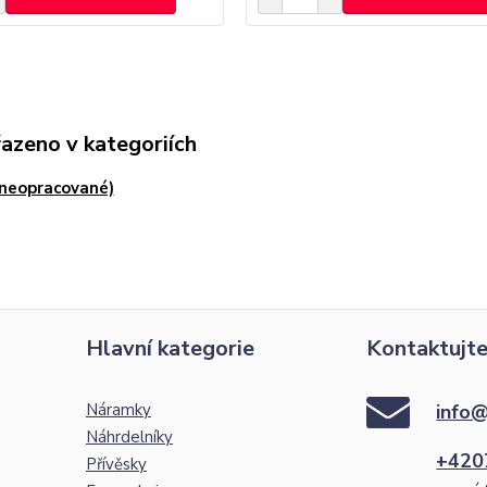
řazeno v kategoriích
(neopracované)
Hlavní kategorie
Kontaktujte
Náramky
info@
Náhrdelníky
+420
Přívěsky