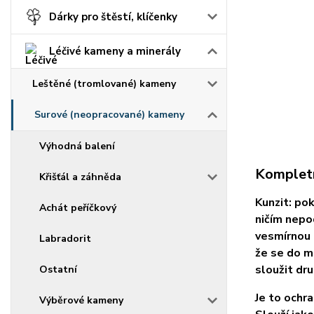
Dárky pro štěstí, klíčenky
Léčivé kameny a minerály
Leštěné (tromlované) kameny
Surové (neopracované) kameny
Výhodná balení
Kompletn
Křišťál a záhněda
Kunzit: po
Achát peříčkový
ničím nepo
vesmírnou 
Labradorit
že se do m
sloužit dr
Ostatní
Je to ochra
Výběrové kameny