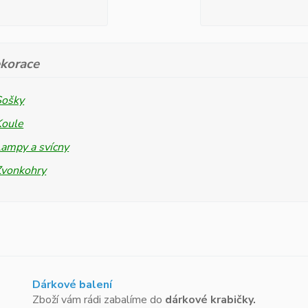
korace
Sošky
Koule
ampy a svícny
Zvonkohry
Dárkové balení
Zboží vám rádi zabalíme do
dárkové krabičky.