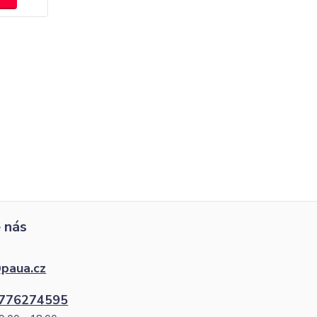
 nás
paua.cz
776274595