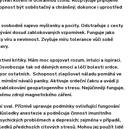
Vytváří kolem ní ochrannou clonu. Rozptyluje připojené
schopnost být soběstačný a chráněný; dokonce i uprostřed
 svobodně najevo myšlenky a pocity. Odstraňuje z cesty
rývání dosud zablokovaných vzpomínek. Funguje jako
ky víru a nevinnost. Zvyšuje míru tolerance vůči sobě
avy.
vní kritiky. Mám moc spojovat rozum, intuici a ispiraci.
 Osvobozuje tak od dávných emocí a léčí bolesti srdce,
odpor ostatních. Schopnost zlepšovat náladu pomáhá ve
írnění návalů paniky. Aktivuje srdeční čakru a uvádí ji
 zablokování geopatogenního stresu. Nejúčinněji funguje,
inému zdroji magnetického záření.
 sval. Příznivě upravuje podmínky ovlivňující fungování
t důsledky anestezie a podněcuje činnost imunitního
psychických problémech a depresích; zejména v případě,
sledků předchozích citových stresů. Mohou jej použít lidé