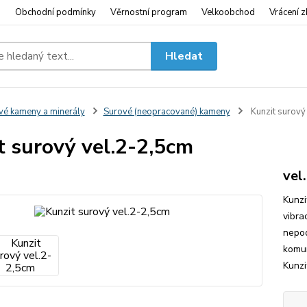
i
Obchodní podmínky
Věrnostní program
Velkoobchod
Vrácení z
Hledat
vé kameny a minerály
Surové (neopracované) kameny
Kunzit surový
t surový vel.2-2,5cm
vel
Kunzi
vibra
nepod
komun
Kunzi