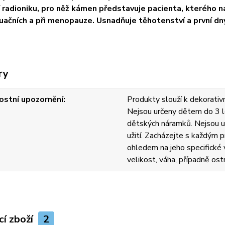
cí radioniku, pro něž kámen představuje pacienta, kterého n
ačních a při menopauze. Usnadňuje těhotenství a první dny
ry
stní upozornění
Produkty slouží k dekorativn
Nejsou určeny dětem do 3 l
dětských náramků. Nejsou u
užití. Zacházejte s každým
ohledem na jeho specifické v
velikost, váha, případně ost
cí zboží
2