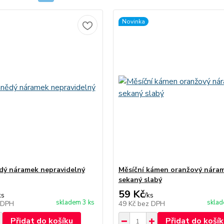
Novinka
dý náramek nepravidelný
Měsíční kámen oranžový nára
sekaný slabý
59 Kč
ks
/
ks
skladem 3 ks
sklad
 DPH
49 Kč
bez DPH
Přidat do košíku
Přidat do košík