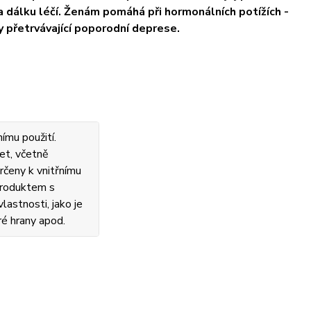
a dálku léčí. Ženám pomáhá při hormonálních potížích -
 přetrvávající poporodní deprese.
ímu použití.
et, včetně
rčeny k vnitřnímu
 produktem s
lastnosti, jako je
ré hrany apod.