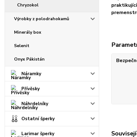
praktikují
Chryzokol
premenstru
Výrobky z polodrahokamů
Minerály box
Paramet
Selenit
Onyx Pákistán
Bezpečno
Náramky
Přívěsky
Náhrdelníky
Ostatní šperky
Souvisejí
Larimar šperky