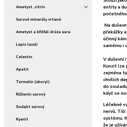
Slouží jako
entity a du
Ametyst ,citrín
početného 
Surové minerály vrtané
Na duševní
překážky a
Ametyst a křišťál drúza aura
účinný káme
Lapis lazuli
samému i v
Celestin
V duševní r
Kunzit lze
Apatit
zejména ty
chvílích de
Turmalín (skoryl)
do souladu
když se no
Růženín surový
Léčebné vyu
Sodalit surový
nervů. Tiš
systému. K
Kyanit
že je užívá