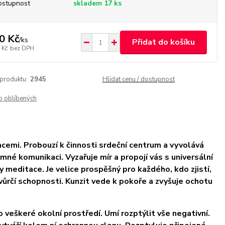
ostupnost
skladem 17 ks
0 Kč
/
ks
Přidat do košíku
 Kč
bez DPH
 produktu:
2945
Hlídat cenu / dostupnost
o oblíbených
cemi. Probouzí k činnosti srdeční centrum a vyvolává
né komunikaci. Vyzařuje mír a propojí vás s universální
meditace. Je velice prospěšný pro každého, kdo zjistí,
ůrčí schopnosti. Kunzit vede k pokoře a zvyšuje ochotu
 veškeré okolní prostředí. Umí rozptýlit vše negativní.