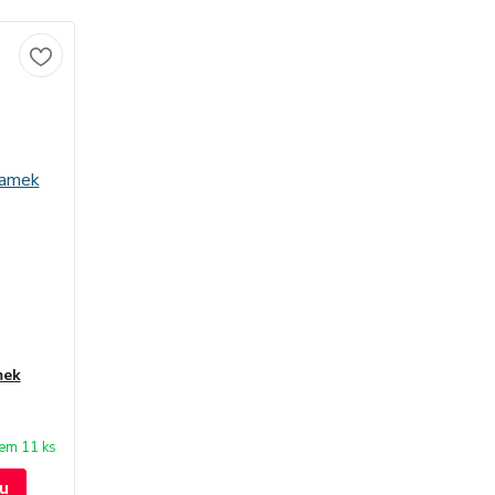
mek
em 11 ks
u