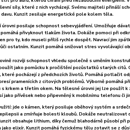
 štít pro auru, kterou chrání před nežádoucími energiemi. 
ševní síly, které z nich vycházejí. Svému majiteli přináší 
davu. Kunzit zesiluje energetické pole kolem těla.
 úrovni posiluje schopnost sebevyjádření. Umožňuje dávat
 pomáhá přivyknout tlakům života. Dokáže pomoci při odk
n pro ty, kdo museli příliš rychle dospět. Navrací jim zpát
ůči ostatním. Kunzit pomáhá snižovat stres vyvolávající ob
ovině rozvíji schopnost vhledu společně s uměním konstrukti
 použít jako pomůcku k pročištění pozůstatků starých citů.
, které pocházejí z předchozích životů. Pomáhá potlačit 
presí pramenících z citových problémů. Výborně pomáhá při m
 s krkem a třetím okem. Na tělesné úrovni jej lze použít k
sí jako přívěsek nebo připevněný k mobilnímu telefonu či j
žití: jde o kámen, který posiluje oběhový systém a srdeční
í epilepsii a zmírňuje bolesti kloubů. Dokáže neutralizova
unzit obsahuje lithium, díky čemuž blahodárně působí při 
n jako elixír. Kunzit pomáhá fyzickému tělu zotavit se z dů