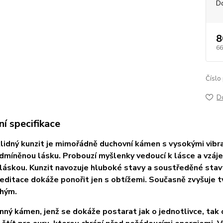
D
8
66
Číslo
D
í specifikace
klidný kunzit je mimořádně duchovní kámen s vysokými vibra
dmíněnou lásku. Probouzí myšlenky vedoucí k lásce a vzájem
láskou. Kunzit navozuje hluboké stavy a soustředěné stavy 
editace dokáže ponořit jen s obtížemi. Současně zvyšuje tv
uhým.
nný kámen, jenž se dokáže postarat jak o jednotlivce, tak o