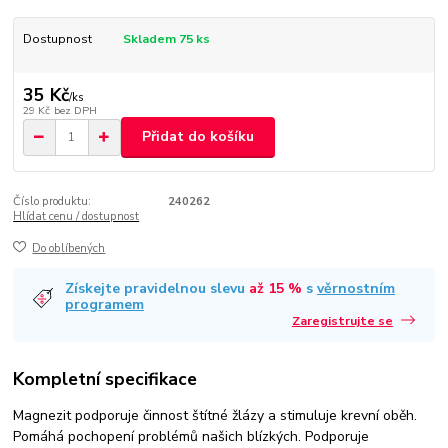
Dostupnost
Skladem 75 ks
35 Kč
/
ks
29 Kč
bez DPH
Přidat do košíku
Číslo produktu:
240262
Hlídat cenu / dostupnost
Do oblíbených
Získejte pravidelnou slevu
až 15 %
s
věrnostním
programem
Zaregistrujte se
Kompletní specifikace
Magnezit podporuje činnost štítné žlázy a stimuluje krevní oběh.
Pomáhá pochopení problémů našich blízkých. Podporuje