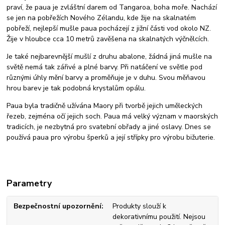
praví, že paua je zvláštní darem od Tangaroa, boha moře. Nachází
se jen na pobřežích Nového Zélandu, kde žije na skalnatém
pobřeží, nejlepší mušle paua pocházejí z jižní části vod okolo NZ.
Žije v hloubce cca 10 metrů zavěšena na skalnatých výčnělcích.
Je také nejbarevnější mušlí z druhu abalone, žádná jiná mušle na
světě nemá tak zářivé a plné barvy. Při natáčení ve světle pod
různými úhly mění barvy a proměňuje je v duhu. Svou měňavou
hrou barev je tak podobná krystalům opálu.
Paua byla tradičně užívána Maory při tvorbě jejich uměleckých
řezeb, zejména očí jejich soch. Paua má velký význam v maorských
tradicích, je nezbytná pro svatební obřady a jiné oslavy. Dnes se
používá paua pro výrobu šperků a její střípky pro výrobu bižuterie.
Parametry
Bezpečnostní upozornění
Produkty slouží k
dekorativnímu použití. Nejsou