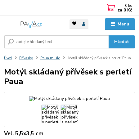
0
ks
za
0 Kč
Menu
Hledat
Úvod
Přívěsky
Paua mušle
Motýl skládaný přívěsek s perletí Paua
Motýl skládaný přívěsek s perletí
Paua
Vel. 5,5x3,5 cm