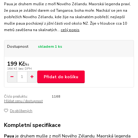
Paua je druhem mušle z moří Nového Zélandu. Maorská legenda praví,
že paua je zvláštní darem od Tangaroa, boha moře. Nachází se jen na
pobřežích Nového Zélandu, kde žije na skalnatém pobřeží, nejlepší
mušle paua pocházejí z jižní části vod okolo NZ. Žije v hloubce cca 10
metrů zavěšena na skalnatých...
celý popis
Dostupnost
skladem 1 ks
199 Kč
/
ks
164 Kč
bez DPH
Přidat do košíku
Číslo produktu:
1168
Hlídat cenu / dostupnost
Do oblíbených
Kompletní specifikace
Paua
je druhem mušle z moří Nového Zélandu. Maorská legenda