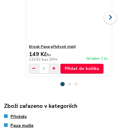
Brouk Paua přívěsek malý
Anděl - přív
149 Kč
219 Kč
/
ks
/
ks
Skladem 2 ks
123 Kč
bez DPH
181 Kč
bez 
Přidat do košíku
Zboží zařazeno v kategoriích
Přívěsky
Paua mušle