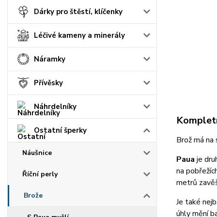
Dárky pro štěstí, klíčenky
Léčivé kameny a minerály
Náramky
Přívěsky
Náhrdelníky
Kompletn
Ostatní šperky
Brož má na 
Náušnice
Paua
je dr
na pobřežích
Říční perly
metrů zavěš
Brože
Je také nejb
úhly mění b