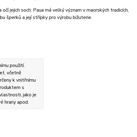
 očí jejich soch. Paua má velký význam v maorských tradicích,
u šperků a její střípky pro výrobu bižuterie.
ímu použití.
et, včetně
rčeny k vnitřnímu
 produktem s
lastnosti, jako je
ré hrany apod.