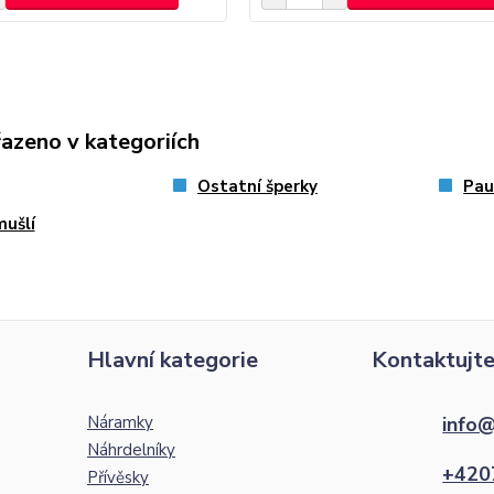
řazeno v kategoriích
Ostatní šperky
Pau
mušlí
Hlavní kategorie
Kontaktujte
Náramky
info@
Náhrdelníky
+420
Přívěsky