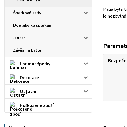
S Paua mušlí
Paua byla tr
Šperkové sady
je nezbytná 
Doplňky ke šperkům
Jantar
Paramet
Závěs na brýle
Bezpečno
Larimar šperky
Dekorace
Ostatní
Poškozené zboží