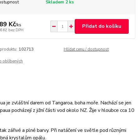
ostupnost
Skladem 2 ks
89 Kč
/
ks
Přidat do košíku
6 Kč
bez DPH
 produktu:
102713
Hlídat cenu / dostupnost
o oblíbených
ua je zvláštní darem od Tangaroa, boha moře. Nachází se jen
aua pocházejí z jižní části vod okolo NZ. Žije v hloubce cca 10
tak zářivé a plné barvy. Při natáčení ve světle pod různými
obná krystalům opálu.