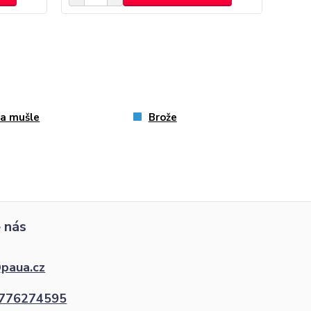
a mušle
Brože
 nás
paua.cz
776274595