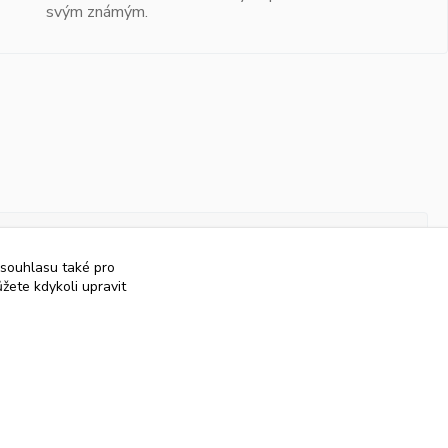
svým známým.
 souhlasu také pro
žete kdykoli upravit
Vytvořeno na
Eshop-rychle.cz