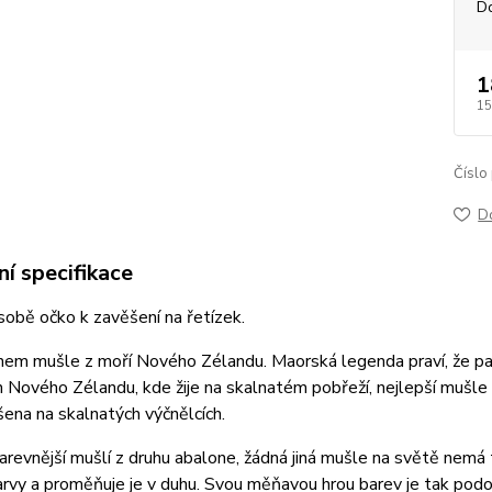
D
1
15
Číslo
D
í specifikace
sobě očko k zavěšení na řetízek.
uhem mušle z moří Nového Zélandu. Maorská legenda praví, že pa
 Nového Zélandu, kde žije na skalnatém pobřeží, nejlepší mušle p
ena na skalnatých výčnělcích.
arevnější mušlí z druhu abalone, žádná jiná mušle na světě nemá 
arvy a proměňuje je v duhu. Svou měňavou hrou barev je tak pod