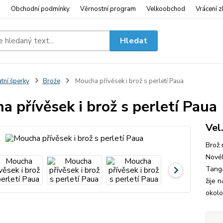
i
Obchodní podmínky
Věrnostní program
Velkoobchod
Vrácení z
Hledat
tní šperky
Brože
Moucha přívěsek i brož s perletí Paua
 přívěsek i brož s perletí Paua
Vel
Brož 
Novéh
Tanga
žije 
okolo 