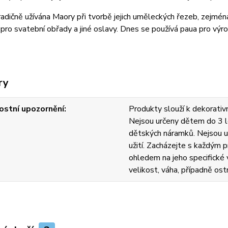
adičně užívána Maory při tvorbě jejich uměleckých řezeb, zejména
pro svatební obřady a jiné oslavy. Dnes se používá paua pro výrob
ry
stní upozornění
Produkty slouží k dekorativn
Nejsou určeny dětem do 3 l
dětských náramků. Nejsou u
užití. Zacházejte s každým
ohledem na jeho specifické v
velikost, váha, případně ost