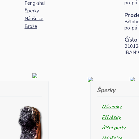
po-pá 
Feng-shui
Šperky
Prod
Náušnice
Běloho
Brože
po-pá 
Číslo
21012
IBAN:
Šperky
Náramky
Přívěsky
Říční perly
Náušnice