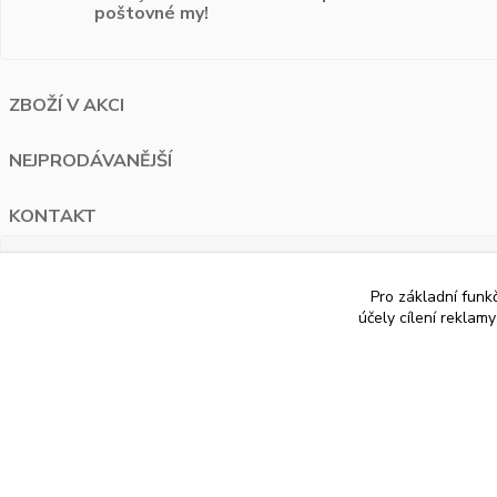
poštovné my!
ZBOŽÍ V AKCI
NEJPRODÁVANĚJŠÍ
KONTAKT
PAUA.cz
Pro základní funk
Bělohorská 1687/120 Praha 6
účely cílení reklam
+420 776 274 595
info@paua.cz