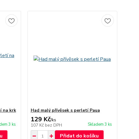
í na krk
Had malý přívěsek s perletí Paua
129 Kč
/
ks
dem 3 ks
Skladem 3 ks
107 Kč
bez DPH
u
Přidat do košíku