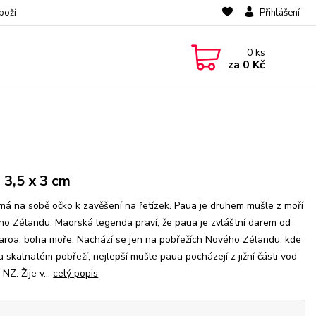
boží
Přihlášení
0
ks
za
0 Kč
. 3,5 x 3 cm
má na sobě očko k zavěšení na řetízek. Paua je druhem mušle z moří
o Zélandu. Maorská legenda praví, že paua je zvláštní darem od
roa, boha moře. Nachází se jen na pobřežích Nového Zélandu, kde
na skalnatém pobřeží, nejlepší mušle paua pocházejí z jižní části vod
NZ. Žije v...
celý popis