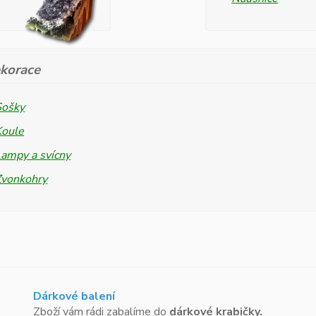
korace
Sošky
Koule
ampy a svícny
Zvonkohry
Dárkové balení
Zboží vám rádi zabalíme do
dárkové krabičky.