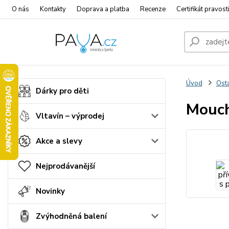
O nás
Kontakty
Doprava a platba
Recenze
Certifikát pravost
Úvod
Osta
Dárky pro děti
Moucha
Vltavín – výprodej
Akce a slevy
Nejprodávanější
Novinky
Zvýhodněná balení