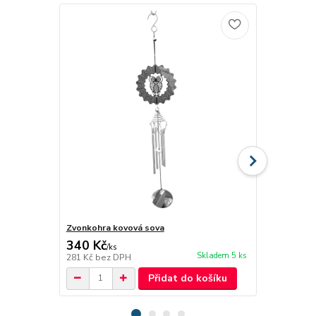
Zvonkohra kovová sova
vonný olej J
340 Kč
35 Kč
/
ks
/
ks
Skladem 5 ks
281 Kč
bez DPH
29 Kč
bez D
Přidat do košíku