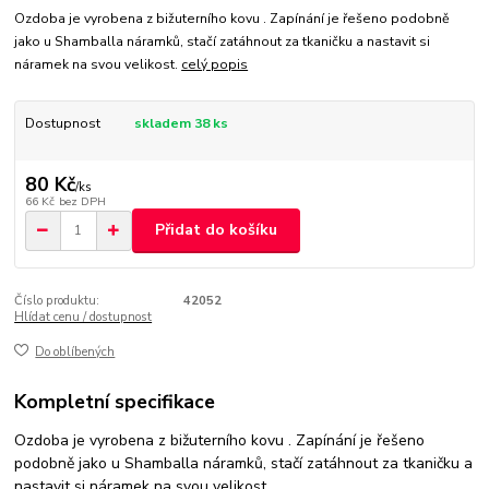
Ozdoba je vyrobena z bižuterního kovu . Zapínání je řešeno podobně
jako u Shamballa náramků, stačí zatáhnout za tkaničku a nastavit si
náramek na svou velikost.
celý popis
Dostupnost
skladem 38 ks
80 Kč
/
ks
66 Kč
bez DPH
Přidat do košíku
Číslo produktu:
42052
Hlídat cenu / dostupnost
Do oblíbených
Kompletní specifikace
Ozdoba je vyrobena z bižuterního kovu . Zapínání je řešeno
podobně jako u Shamballa náramků, stačí zatáhnout za tkaničku a
nastavit si náramek na svou velikost.