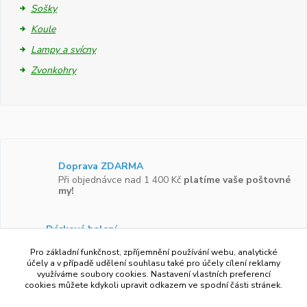
Sošky
Koule
Lampy a svícny
Zvonkohry
Doprava ZDARMA
Při objednávce nad 1 400 Kč
platíme vaše poštovné
my!
Dárkové balení
Zboží vám rádi zabalíme do
dárkové krabičky.
Pro základní funkčnost, zpříjemnění používání webu, analytické
účely a v případě udělení souhlasu také pro účely cílení reklamy
využíváme soubory cookies. Nastavení vlastních preferencí
Ověřeno zákazníky
cookies můžete kdykoli upravit odkazem ve spodní části stránek.
Více než 97 %
zákazníků by doporučilo náš obchod
svým známým.