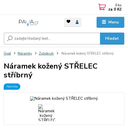
0
ks
za
0 Kč
Menu
Hledat
Úvod
Náramky
Zvěrokruh
Náramek kožený STŘELEC stříbrný
Náramek kožený STŘELEC
stříbrný
Novinka