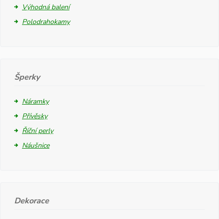
Výhodná balení
Polodrahokamy
Šperky
Náramky
Přívěsky
Říční perly
Náušnice
Dekorace