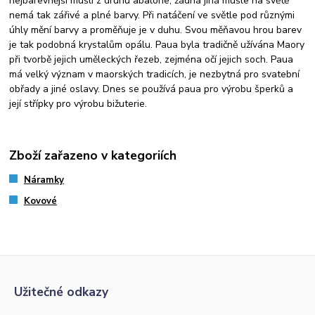
nejbarevnější mušlí z druhu abalone, žádná jiná mušle na světě
nemá tak zářivé a plné barvy. Při natáčení ve světle pod různými
úhly mění barvy a proměňuje je v duhu. Svou měňavou hrou barev
je tak podobná krystalům opálu. Paua byla tradičně užívána Maory
při tvorbě jejich uměleckých řezeb, zejména očí jejich soch. Paua
má velký význam v maorských tradicích, je nezbytná pro svatební
obřady a jiné oslavy. Dnes se používá paua pro výrobu šperků a
její střípky pro výrobu bižuterie.
Zboží zařazeno v kategoriích
Náramky
Kovové
Užitečné odkazy