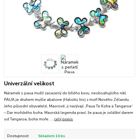
Univerzální velikost
Náramek s paua mušlí zasazený do bílého kovu, neobsahujícího nikl.
PAUA je druhem mušle abalone (Haliotis Iris) z moří Nového Zélandu.
Jeho původní obyvatelé, Maorové, ji nazývají „Paua Te Koha a Tangaroa“
– Dar mořského boha. Maorská legenda praví, že paua je zvláštní darem
od Tangaroa, boha moře. ...
celý popis
Dostupnost
Skladem 10 ks