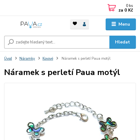
0
ks
za
0 Kč
Menu
Hledat
Úvod
Náramky
Kovové
Náramek s perletí Paua motýl
Náramek s perletí Paua motýl