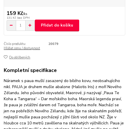
159 Kč
/
ks
131 Kč
bez DPH
Přidat do košíku
Číslo produktu:
20079
Hlídat cenu / dostupnost
Do oblíbených
Kompletní specifikace
Náramek s paua mušlí zasazený do bílého kovu, neobsahujícího
nikl. PAUA je druhem mušle abalone (Haliotis Iris) z moří Nového
Zélandu. Jeho původní obyvatelé, Maorové, ji nazývají „Paua Te
Koha a Tangaroa“ – Dar mořského boha. Maorská legenda praví,
že paua je zvláštní darem od Tangaroa, boha moře. Nachází se
jen na pobřežích Nového Zélandu, kde žije na skalnatém pobřeží,
nejlepší mušle paua pocházejí z jižní části vod okolo NZ. Žije v
hloubce cca 10 metrů zavěšena na skalnatých výčnělcích. Paua je