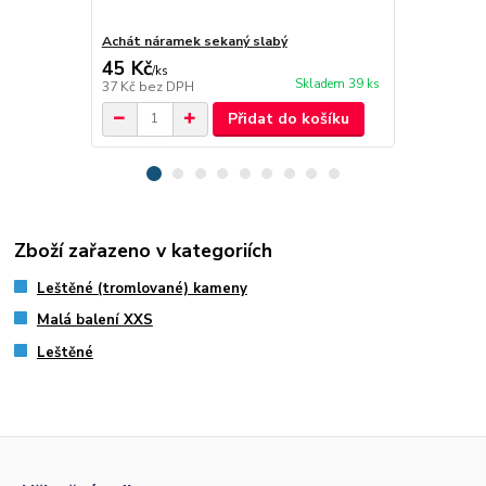
Achát náramek sekaný slabý
Jaspis červ
45 Kč
35 Kč
/
ks
/
ks
Skladem 39 ks
37 Kč
bez DPH
29 Kč
bez D
Přidat do košíku
Zboží zařazeno v kategoriích
Leštěné (tromlované) kameny
Malá balení XXS
Leštěné