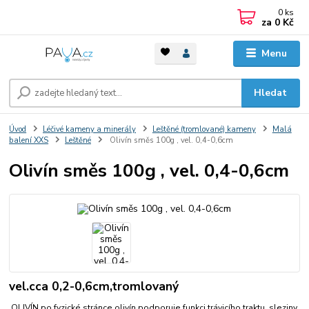
0
ks
za
0 Kč
Menu
Hledat
Úvod
Léčivé kameny a minerály
Leštěné (tromlované) kameny
Malá
balení XXS
Leštěné
Olivín směs 100g , vel. 0,4-0,6cm
Olivín směs 100g , vel. 0,4-0,6cm
vel.cca 0,2-0,6cm,tromlovaný
OLIVÍN po fyzické stránce olivín podporuje funkci trávicího traktu, sleziny