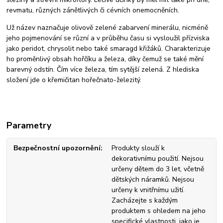
revmatu, různých zánětlivých či cévních onemocněních.
Už název naznačuje olivově zelené zabarvení minerálu, nicméně
jeho pojmenování se různí a v průběhu času si vysloužil přízviska
jako peridot, chrysolit nebo také smaragd křižáků. Charakterizuje
ho proměnlivý obsah hořčíku a železa, díky čemuž se také mění
barevný odstín. Čím více železa, tím sytější zelená. Z hlediska
složení jde o křemičitan hořečnato-železitý.
Parametry
Bezpečnostní upozornění
Produkty slouží k
dekorativnímu použití. Nejsou
určeny dětem do 3 let, včetně
dětských náramků. Nejsou
určeny k vnitřnímu užití.
Zacházejte s každým
produktem s ohledem na jeho
specifické vlastnosti, jako je