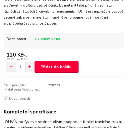
a střevní mikroflóry. Léčivé účinky by měl mít také při dně, revmatu,
různých zánětlivých či cévních onemocněních. Už název naznačuje olivově
zelené zabarvení minerálu, nicméně jeho pojmenování se různí
a v průběhu času si ...
celý popis
Dostupnost
Skladem 17 ks
120 Kč
/
ks
99 Kč
bez DPH
Přidat do košíku
Číslo produktu:
220273
Hlídat cenu / dostupnost
Do oblíbených
Kompletní specifikace
OLIVÍN po fyzické stránce olivín podporuje funkci trávicího traktu,
sleziny a střevní mikroflóry. Léčivé účinky by měl mít také při dně,