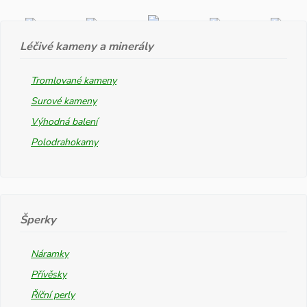
Léčivé kameny a minerály
Tromlované kameny
Surové kameny
Výhodná balení
Polodrahokamy
Šperky
Náramky
Přívěsky
Říční perly