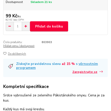
Dostupnost
Skladem 21 ks
99 Kč
/
ks
82 Kč
bez DPH
Přidat do košíku
Číslo produktu:
803903
Hlídat cenu / dostupnost
Do oblíbených
Získejte pravidelnou slevu
až 15 %
s
věrnostním
programem
Zaregistrujte se
Kompletní specifikace
Srdce vybroušené ze zeleného Pákistánského onyxu. Cena je za
kus.
Každý kus má svoji kresbu.