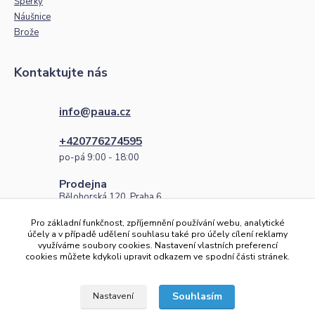
Šperky
Náušnice
Brože
Kontaktujte nás
info@paua.cz
+420776274595
po-pá 9:00 - 18:00
Prodejna
Bělohorská 120, Praha 6
po-pá 9:00 - 18:00
Pro základní funkčnost, zpříjemnění používání webu, analytické
Číslo účtu
účely a v případě udělení souhlasu také pro účely cílení reklamy
využíváme soubory cookies. Nastavení vlastních preferencí
2101268427/2010
cookies můžete kdykoli upravit odkazem ve spodní části stránek.
IBAN: CZ96 2010 0000 0021 0126 8427
Souhlasím
Nastavení