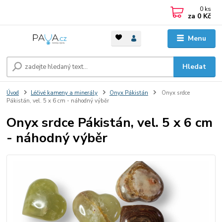
0
ks
za
0 Kč
Menu
Hledat
Úvod
Léčivé kameny a minerály
Onyx Pákistán
Onyx srdce
Pákistán, vel. 5 x 6 cm - náhodný výběr
Onyx srdce Pákistán, vel. 5 x 6 cm
- náhodný výběr