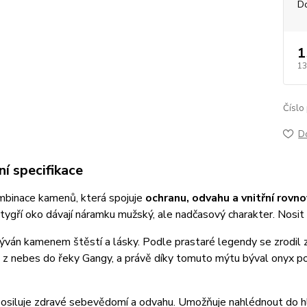
D
1
13
Číslo
D
í specifikace
ombinace kamenů, která spojuje
ochranu, odvahu a vnitřní rovn
ygří oko dávají náramku mužský, ale nadčasový charakter. Nosit h
ýván kamenem štěstí a lásky. Podle prastaré legendy se zrodil
 z nebes do řeky Gangy, a právě díky tomuto mýtu býval onyx použ
osiluje zdravé sebevědomí a odvahu. Umožňuje nahlédnout do hlou