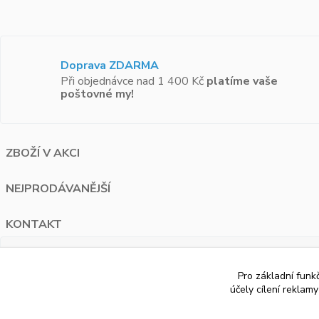
Doprava ZDARMA
Při objednávce nad 1 400 Kč
platíme vaše
poštovné my!
ZBOŽÍ V AKCI
NEJPRODÁVANĚJŠÍ
KONTAKT
PAUA.cz
Pro základní funk
Bělohorská 1687/120 Praha 6
účely cílení reklam
+420 776 274 595