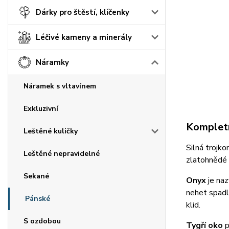
Dárky pro štěstí, klíčenky
Léčivé kameny a minerály
Náramky
Náramek s vltavínem
Exkluzivní
Kompletn
Leštěné kuličky
Silná trojk
Leštěné nepravidelné
zlatohnědé t
Sekané
Onyx
je naz
nehet spadl
Pánské
klid.
S ozdobou
Tygří oko
p