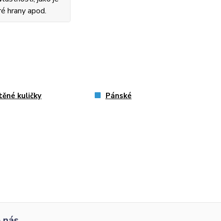
ré hrany apod.
těné kuličky
Pánské
 nás