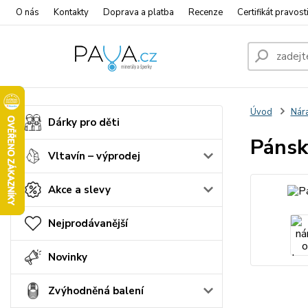
O nás
Kontakty
Doprava a platba
Recenze
Certifikát pravost
Úvod
Nár
Dárky pro děti
Pánsk
Vltavín – výprodej
Akce a slevy
Nejprodávanější
Novinky
Zvýhodněná balení