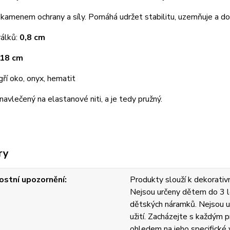
 kamenem ochrany a síly. Pomáhá udržet stabilitu, uzemňuje a dod
rálků:
0,8 cm
 18 cm
gří oko, onyx, hematit
avlečený na elastanové niti, a je tedy pružný.
ry
stní upozornění
Produkty slouží k dekorativn
Nejsou určeny dětem do 3 l
dětských náramků. Nejsou u
užití. Zacházejte s každým
ohledem na jeho specifické v