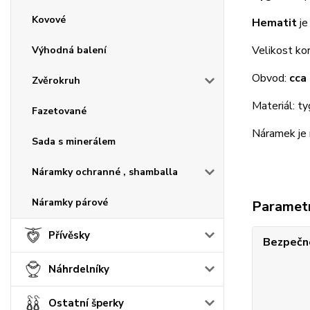
Kovové
Hematit
je
Velikost ko
Výhodná balení
Obvod:
cca
Zvěrokruh
Materiál: ty
Fazetované
Náramek je n
Sada s minerálem
Náramky ochranné , shamballa
Náramky párové
Paramet
Přívěsky
Bezpečno
Náhrdelníky
Ostatní šperky