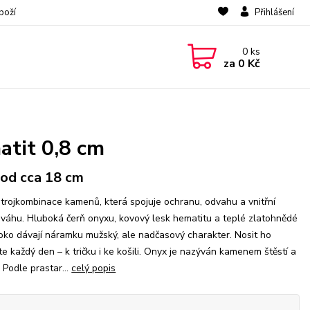
boží
Přihlášení
0
ks
za
0 Kč
atit 0,8 cm
od cca 18 cm
 trojkombinace kamenů, která spojuje ochranu, odvahu a vnitřní
váhu. Hluboká čerň onyxu, kovový lesk hematitu a teplé zlatohnědé
 oko dávají náramku mužský, ale nadčasový charakter. Nosit ho
e každý den – k tričku i ke košili. Onyx je nazýván kamenem štěstí a
. Podle prastar...
celý popis