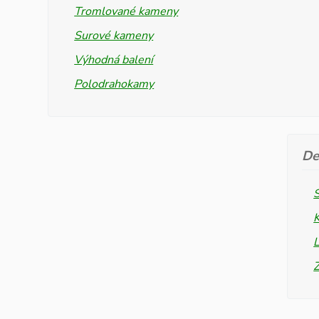
Tromlované kameny
Surové kameny
Výhodná balení
Polodrahokamy
De
L