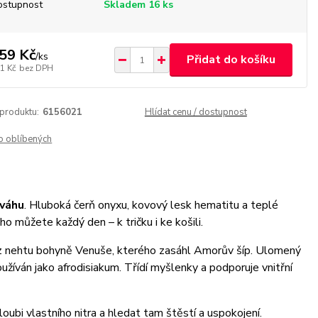
ostupnost
Skladem 16 ks
59 Kč
/
ks
Přidat do košíku
1 Kč
bez DPH
 produktu:
6156021
Hlídat cenu / dostupnost
o oblíbených
ováhu
. Hluboká čerň onyxu, kovový lesk hematitu a teplé
o můžete každý den – k tričku i ke košili.
 z nehtu bohyně Venuše, kterého zasáhl Amorův šíp. Ulomený
íván jako afrodisiakum. Třídí myšlenky a podporuje vnitřní
bi vlastního nitra a hledat tam štěstí a uspokojení.