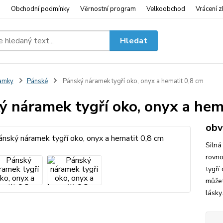
i
Obchodní podmínky
Věrnostní program
Velkoobchod
Vrácení z
Hledat
amky
Pánské
Pánský náramek tygří oko, onyx a hematit 0,8 cm
ý náramek tygří oko, onyx a hem
obv
Silná
rovno
tygří
můžet
lásky