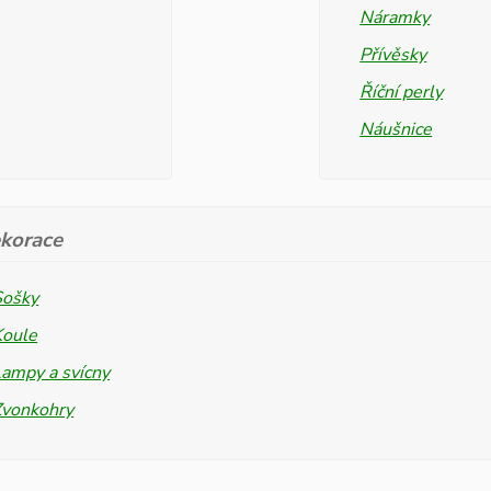
Náramky
Přívěsky
Říční perly
Náušnice
korace
Sošky
Koule
ampy a svícny
Zvonkohry