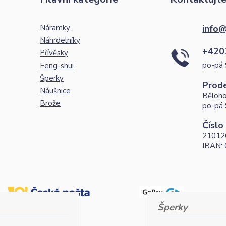
Náramky
info@
Náhrdelníky
+420
Přívěsky
po-pá 
Feng-shui
Šperky
Prod
Náušnice
Běloho
Brože
po-pá 
Číslo
21012
IBAN:
Šperky