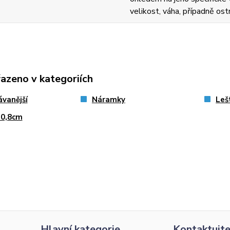
velikost, váha, případně ost
řazeno v kategoriích
vanější
Náramky
Leš
 0,8cm
Hlavní kategorie
Kontaktujte