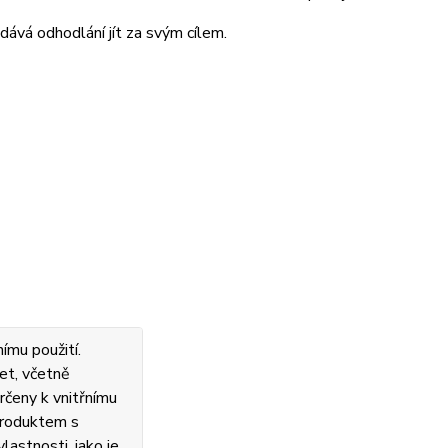
ává odhodlání jít za svým cílem.
ímu použití.
et, včetně
rčeny k vnitřnímu
 produktem s
lastnosti, jako je