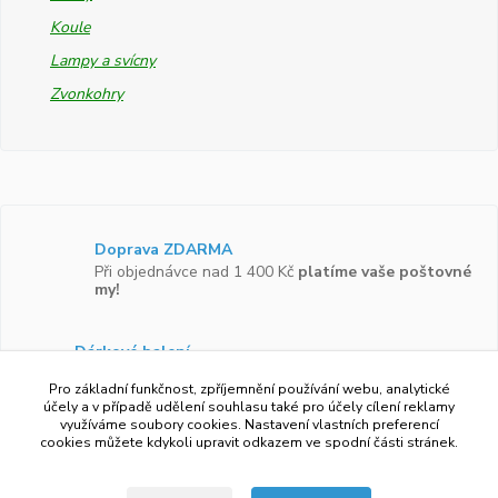
Koule
Lampy a svícny
Zvonkohry
Doprava ZDARMA
Při objednávce nad 1 400 Kč
platíme vaše poštovné
my!
Dárkové balení
Zboží vám rádi zabalíme do
dárkové krabičky.
Pro základní funkčnost, zpříjemnění používání webu, analytické
účely a v případě udělení souhlasu také pro účely cílení reklamy
využíváme soubory cookies. Nastavení vlastních preferencí
Ověřeno zákazníky
cookies můžete kdykoli upravit odkazem ve spodní části stránek.
Více než 97 %
zákazníků by doporučilo náš obchod
svým známým.