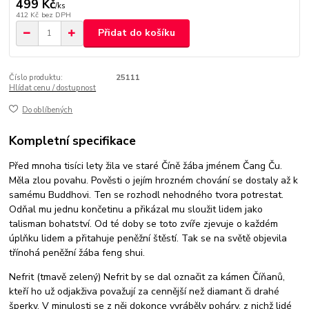
499 Kč
/
ks
412 Kč
bez DPH
Přidat do košíku
Číslo produktu:
25111
Hlídat cenu / dostupnost
Do oblíbených
Kompletní specifikace
Před mnoha tisíci lety žila ve staré Číně žába jménem Čang Ču.
Měla zlou povahu. Pověsti o jejím hrozném chování se dostaly až k
samému Buddhovi. Ten se rozhodl nehodného tvora potrestat.
Odňal mu jednu končetinu a přikázal mu sloužit lidem jako
talisman bohatství. Od té doby se toto zvíře zjevuje o každém
úplňku lidem a přitahuje peněžní štěstí. Tak se na světě objevila
třínohá peněžní žába feng shui.
Nefrit (tmavě zelený) Nefrit by se dal označit za kámen Číňanů,
kteří ho už odjakživa považují za cennější než diamant či drahé
šperky. V minulosti se z něj dokonce vyráběly poháry, z nichž lidé