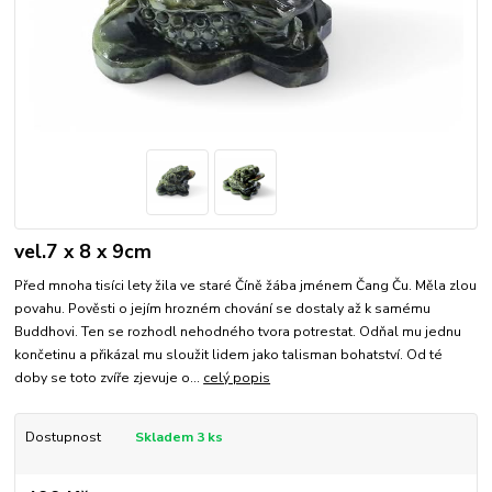
vel.7 x 8 x 9cm
Před mnoha tisíci lety žila ve staré Číně žába jménem Čang Ču. Měla zlou
povahu. Pověsti o jejím hrozném chování se dostaly až k samému
Buddhovi. Ten se rozhodl nehodného tvora potrestat. Odňal mu jednu
končetinu a přikázal mu sloužit lidem jako talisman bohatství. Od té
doby se toto zvíře zjevuje o...
celý popis
Dostupnost
Skladem 3 ks