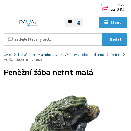
0
ks
za
0 Kč
Menu
Hledat
Úvod
Léčivé kameny a minerály
Výrobky z polodrahokamů
Nefrit
Peněžní žába nefrit malá
Peněžní žába nefrit malá