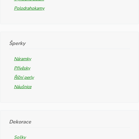
Polodrahokamy
Šperky
Náramky
Přívěsky
Říční perly
Náušnice
Dekorace
Sošky