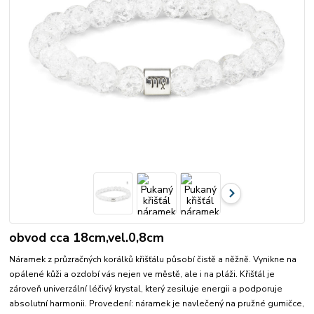
obvod cca 18cm,vel.0,8cm
Náramek z průzračných korálků křišťálu působí čistě a něžně. Vynikne na
opálené kůži a ozdobí vás nejen ve městě, ale i na pláži. Křišťál je
zároveň univerzální léčivý krystal, který zesiluje energii a podporuje
absolutní harmonii. Provedení: náramek je navlečený na pružné gumičce,