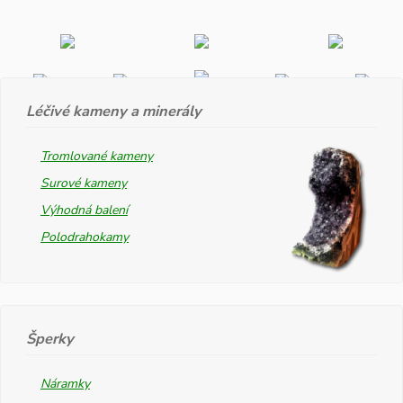
Léčivé kameny a minerály
Tromlované kameny
Surové kameny
Výhodná balení
Polodrahokamy
Šperky
Náramky