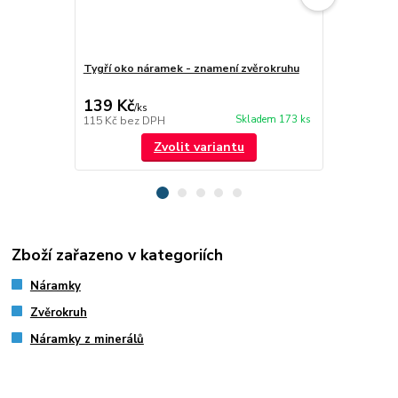
Tygří oko náramek - znamení zvěrokruhu
Růženín nár
139 Kč
169 Kč
/
ks
/
ks
Skladem 173 ks
115 Kč
bez DPH
140 Kč
bez 
Zvolit variantu
Zboží zařazeno v kategoriích
Náramky
Zvěrokruh
Náramky z minerálů