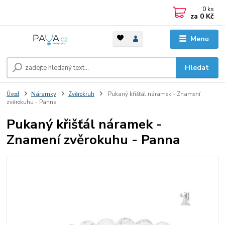
0
ks
za
0 Kč
Menu
Hledat
Úvod
Náramky
Zvěrokruh
Pukaný křišťál náramek - Znamení
zvěrokuhu - Panna
Pukaný křišťál náramek -
Znamení zvěrokuhu - Panna