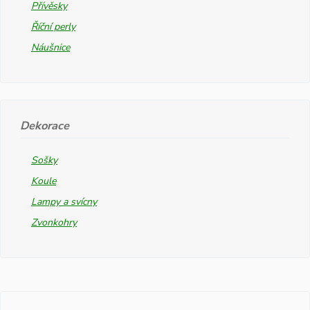
Přívěsky
Říční perly
Náušnice
Dekorace
Sošky
Koule
Lampy a svícny
Zvonkohry