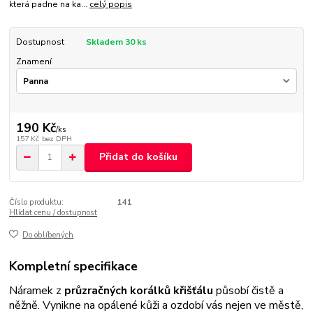
která padne na ka...
celý popis
Dostupnost
Skladem 30 ks
Znamení
190 Kč
/
ks
157 Kč
bez DPH
Přidat do košíku
Číslo produktu:
141
Hlídat cenu / dostupnost
Do oblíbených
Kompletní specifikace
Náramek z
průzračných korálků křišťálu
působí čistě a
něžně. Vynikne na opálené kůži a ozdobí vás nejen ve městě,