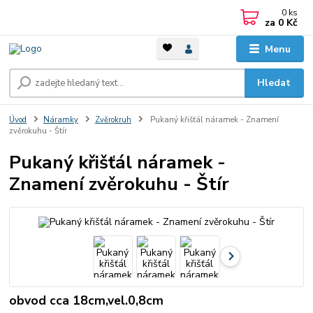
0
ks
za
0 Kč
Menu
Hledat
Úvod
Náramky
Zvěrokruh
Pukaný křišťál náramek - Znamení
zvěrokuhu - Štír
Pukaný křišťál náramek -
Znamení zvěrokuhu - Štír
obvod cca 18cm,vel.0,8cm