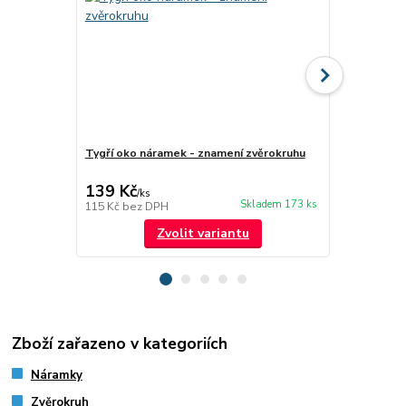
Tygří oko náramek - znamení zvěrokruhu
Růženín nár
139 Kč
169 Kč
/
ks
/
ks
Skladem 173 ks
115 Kč
bez DPH
140 Kč
bez 
Zvolit variantu
Zboží zařazeno v kategoriích
Náramky
Zvěrokruh