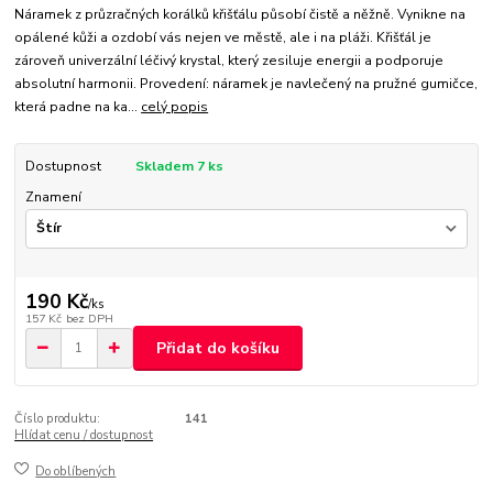
Náramek z průzračných korálků křišťálu působí čistě a něžně. Vynikne na
opálené kůži a ozdobí vás nejen ve městě, ale i na pláži. Křišťál je
zároveň univerzální léčivý krystal, který zesiluje energii a podporuje
absolutní harmonii. Provedení: náramek je navlečený na pružné gumičce,
která padne na ka...
celý popis
Dostupnost
Skladem 7 ks
Znamení
190 Kč
/
ks
157 Kč
bez DPH
Přidat do košíku
Číslo produktu:
141
Hlídat cenu / dostupnost
Do oblíbených