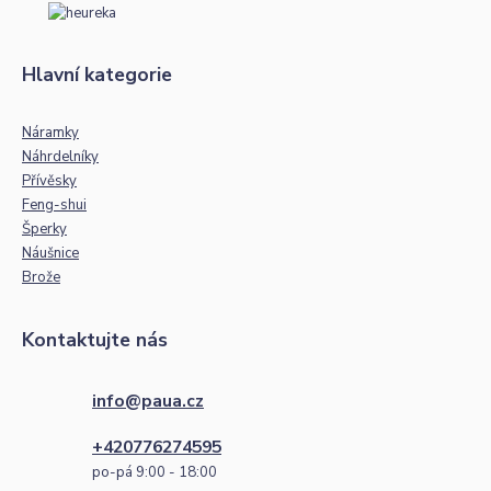
Hlavní kategorie
Náramky
Náhrdelníky
Přívěsky
Feng-shui
Šperky
Náušnice
Brože
Kontaktujte nás
info@paua.cz
+420776274595
po-pá 9:00 - 18:00