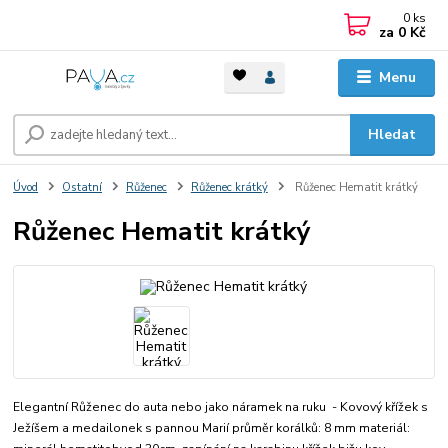
0
ks
za
0 Kč
Menu
Hledat
Úvod
Ostatní
Růženec
Růženec krátký
Růženec Hematit krátký
Růženec Hematit krátký
Elegantní Růženec do auta nebo jako náramek na ruku - Kovový křížek s
Ježíšem a medailonek s pannou Marií průměr korálků: 8 mm materiál: