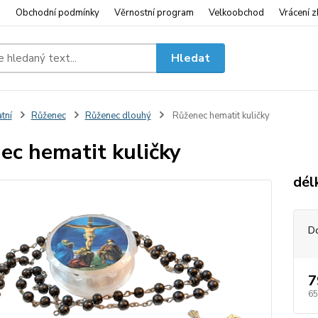
i
Obchodní podmínky
Věrnostní program
Velkoobchod
Vrácení z
Hledat
tní
Růženec
Růženec dlouhý
Růženec hematit kuličky
ec hematit kuličky
dél
D
7
65