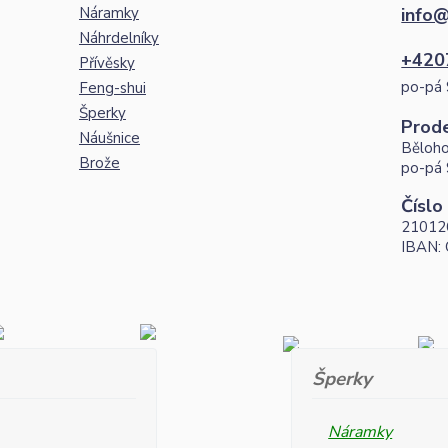
Náramky
info@
Náhrdelníky
+420
Přívěsky
po-pá 
Feng-shui
Šperky
Prod
Náušnice
Běloho
Brože
po-pá 
Číslo
21012
IBAN:
Šperky
Náramky