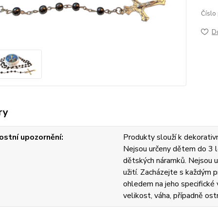
Číslo
D
ry
stní upozornění
Produkty slouží k dekorativn
Nejsou určeny dětem do 3 l
dětských náramků. Nejsou u
užití. Zacházejte s každým
ohledem na jeho specifické v
velikost, váha, případně ost