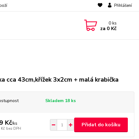
boží
Přihlášení
0
ks
za
0 Kč
ka cca 43cm,křížek 3x2cm + malá krabička
ostupnost
Skladem 18 ks
9 Kč
/
ks
Přidat do košíku
 Kč
bez DPH