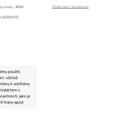
 produktu:
4030
Hlídat cenu / dostupnost
o oblíbených
ímu použití.
et, včetně
rčeny k vnitřnímu
 produktem s
lastnosti, jako je
ré hrany apod.