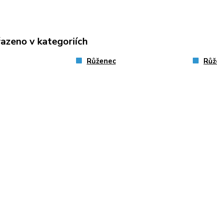
řazeno v kategoriích
Růženec
Růž