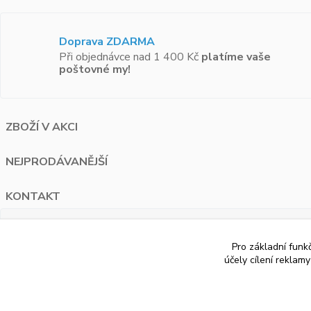
Doprava ZDARMA
Při objednávce nad 1 400 Kč
platíme vaše
poštovné my!
ZBOŽÍ V AKCI
NEJPRODÁVANĚJŠÍ
KONTAKT
PAUA.cz
Pro základní funk
Bělohorská 1687/120 Praha 6
účely cílení reklam
+420 776 274 595
info@paua.cz