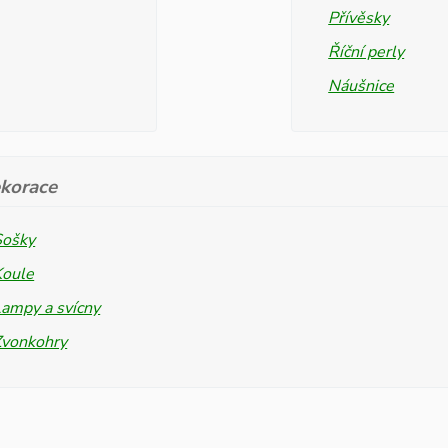
Přívěsky
Říční perly
Náušnice
korace
Sošky
Koule
ampy a svícny
Zvonkohry