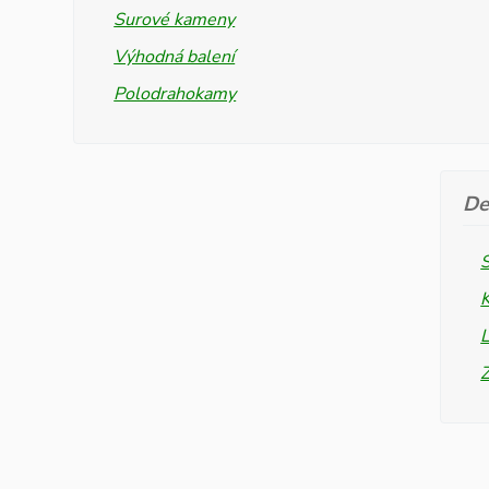
Surové kameny
Výhodná balení
Polodrahokamy
De
L