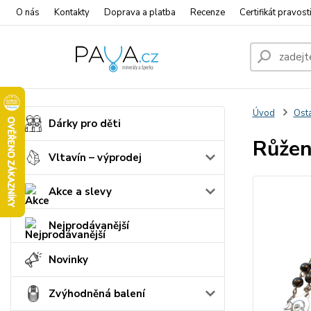
O nás
Kontakty
Doprava a platba
Recenze
Certifikát pravost
Úvod
Osta
Dárky pro děti
Růžen
Vltavín – výprodej
Akce a slevy
Nejprodávanější
Novinky
Zvýhodněná balení