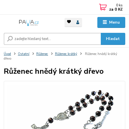
0
ks
za
0 Kč
Menu
Hledat
Úvod
Ostatní
Růženec
Růženec krátký
Růženec hnědý krátký
dřevo
Růženec hnědý krátký dřevo