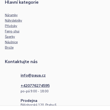
Hlavní kategorie
Náramky
Náhrdelníky
Přívěsky
Feng-shui
Šperky
Náušnice
Brože
Kontaktujte nás
info@paua.cz
+420776274595
po-pá 9:00 - 18:00
Prodejna
Bělohorská 120, Praha 6
po-pá 9:00 - 18:00