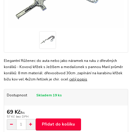
Elegantní Růženec do auta nebo jako náramek na ruku z dřevěných
korálků - Kovový křížek s Ježíšem a medailonek s pannou Marií průměr
korálků: 8 mm materiál: dřevoobvod 30cm ,zapínání na karabinu křížek
bižu kov vel.4x2cm řetízek je chir. ocel
celý popis
Dostupnost
Skladem 19 ks
69 Kč
/
ks
57 Kč
bez DPH
Přidat do košíku