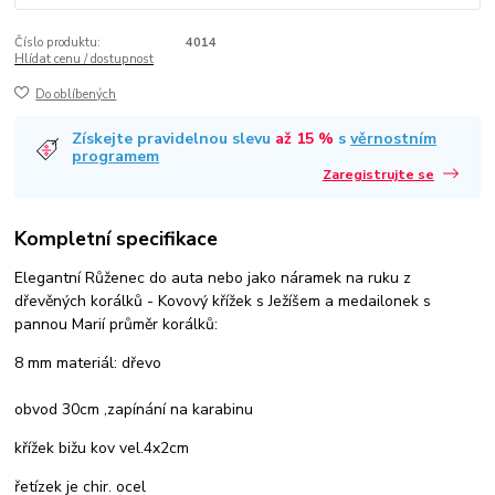
Číslo produktu:
4014
Hlídat cenu / dostupnost
Do oblíbených
Získejte pravidelnou slevu
až 15 %
s
věrnostním
programem
Zaregistrujte se
Kompletní specifikace
Elegantní Růženec do auta nebo jako náramek na ruku z
dřevěných korálků - Kovový křížek s Ježíšem a medailonek s
pannou Marií průměr korálků:
8 mm materiál: dřevo
obvod 30cm ,zapínání na karabinu
křížek bižu kov vel.4x2cm
řetízek je chir. ocel