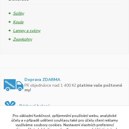
Sošky
Koule
Lampy a svícny
Zvonkohry
Doprava ZDARMA
Při objednávce nad 1 400 Kč
platíme vaše poštovné
my!
Dárkové balení
Zboží vám rádi zabalíme do
dárkové krabičky.
Pro základní funkčnost, zpříjemnění používání webu, analytické
účely a v případě udělení souhlasu také pro účely cílení reklamy
využíváme soubory cookies. Nastavení vlastních preferencí
Ověřeno zákazníky