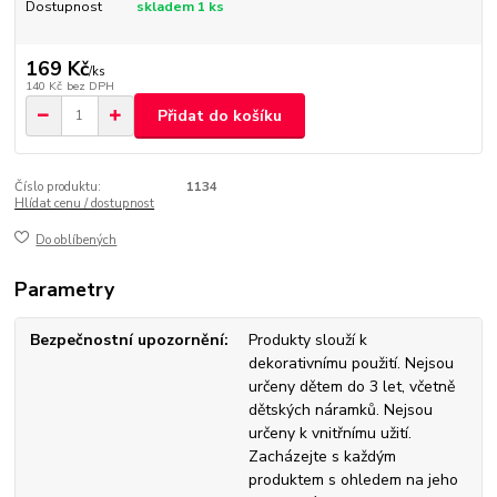
Dostupnost
skladem 1 ks
169 Kč
/
ks
140 Kč
bez DPH
Přidat do košíku
Číslo produktu:
1134
Hlídat cenu / dostupnost
Do oblíbených
Parametry
Bezpečnostní upozornění
Produkty slouží k
dekorativnímu použití. Nejsou
určeny dětem do 3 let, včetně
dětských náramků. Nejsou
určeny k vnitřnímu užití.
Zacházejte s každým
produktem s ohledem na jeho