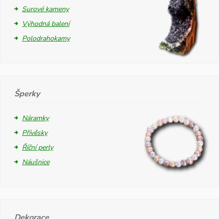
Surové kameny
Výhodná balení
Polodrahokamy
Šperky
Náramky
Přívěsky
Říční perly
Náušnice
Dekorace