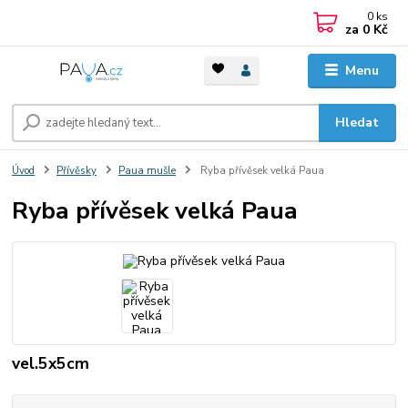
0
ks
za
0 Kč
Menu
Hledat
Úvod
Přívěsky
Paua mušle
Ryba přívěsek velká Paua
Ryba přívěsek velká Paua
vel.5x5cm