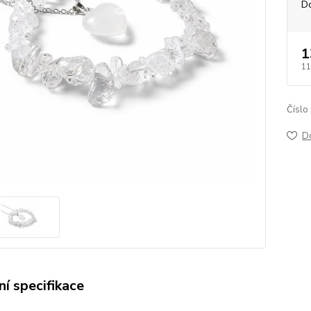
D
1
11
Číslo
D
í specifikace