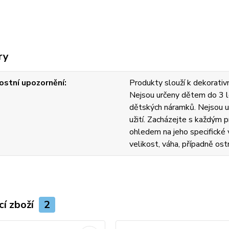
ry
stní upozornění
Produkty slouží k dekorativn
Nejsou určeny dětem do 3 l
dětských náramků. Nejsou u
užití. Zacházejte s každým
ohledem na jeho specifické v
velikost, váha, případně ost
cí zboží
2