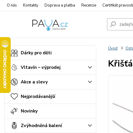
O nás
Kontakty
Doprava a platba
Recenze
Certifikát pravost
Úvod
Osta
Dárky pro děti
Křišťá
Vltavín – výprodej
Akce a slevy
Nejprodávanější
Novinky
Zvýhodněná balení