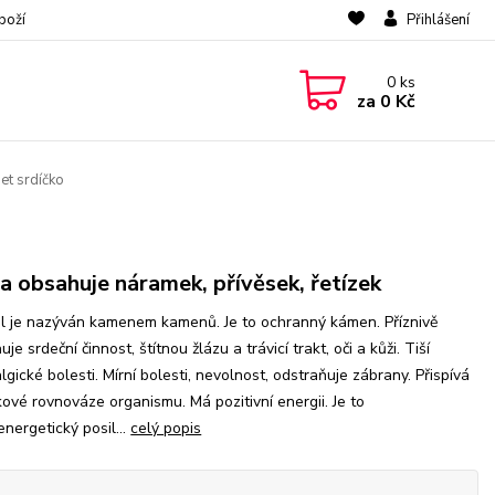
boží
Přihlášení
0
ks
za
0 Kč
set srdíčko
a obsahuje náramek, přívěsek, řetízek
ál je nazýván kamenem kamenů. Je to ochranný kámen. Příznivě
uje srdeční činnost, štítnou žlázu a trávicí trakt, oči a kůži. Tiší
lgické bolesti. Mírní bolesti, nevolnost, odstraňuje zábrany. Přispívá
kové rovnováze organismu. Má pozitivní energii. Je to
energetický posil...
celý popis