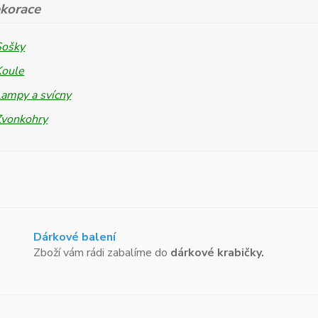
korace
Sošky
Koule
ampy a svícny
Zvonkohry
Dárkové balení
Zboží vám rádi zabalíme do
dárkové krabičky.