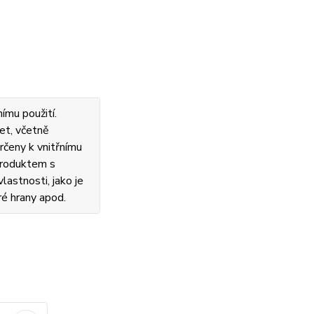
ímu použití.
et, včetně
rčeny k vnitřnímu
 produktem s
lastnosti, jako je
ré hrany apod.