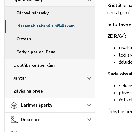
Křišťál
je n
neuralgické 
Párové náramky
Je to také e
Náramek sekaný s přívěskem
ZDRAVÍ:
Ostatní
urychl
Sady s perletí Paua
léčí s
žalude
Doplňky ke šperkům
Sada obsah
Jantar
sekan
Závěs na brýle
přívěs
řetíze
Larimar šperky
Úchyt je bižu
Dekorace