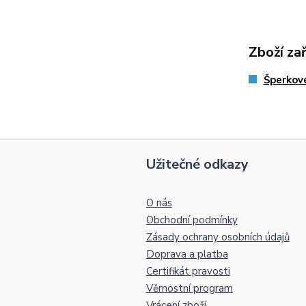
Zboží za
Šperkov
Užitečné odkazy
O nás
Obchodní podmínky
Zásady ochrany osobních údajů
Doprava a platba
Certifikát pravosti
Věrnostní program
Vrácení zboží