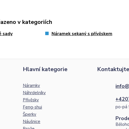
řazeno v kategoriích
é sady
Náramek sekaný s přívěskem
Hlavní kategorie
Kontaktujte
Náramky
info@
Náhrdelníky
+420
Přívěsky
po-pá 
Feng-shui
Šperky
Prod
Náušnice
Běloho
Brože