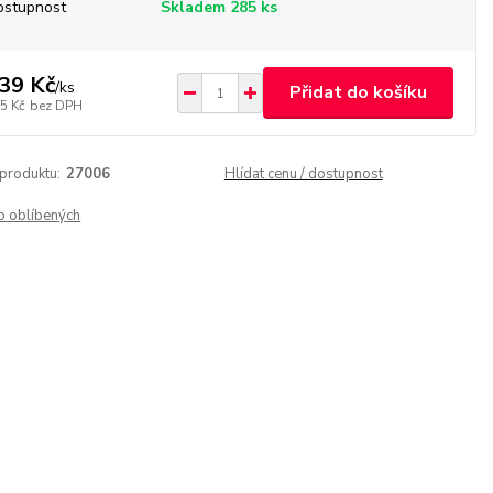
ostupnost
Skladem 285 ks
39 Kč
/
ks
Přidat do košíku
5 Kč
bez DPH
 produktu:
27006
Hlídat cenu / dostupnost
o oblíbených