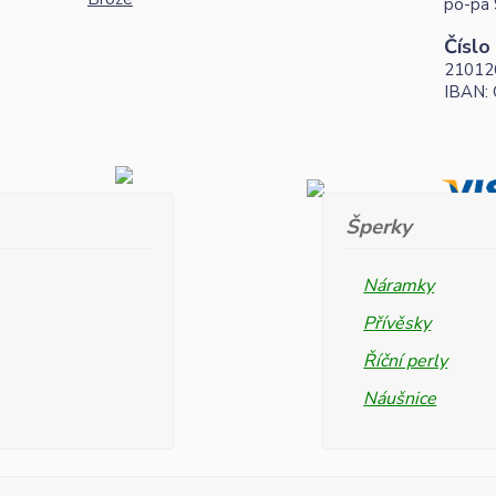
po-pá 
Číslo
21012
IBAN:
Šperky
Náramky
Přívěsky
Říční perly
Náušnice