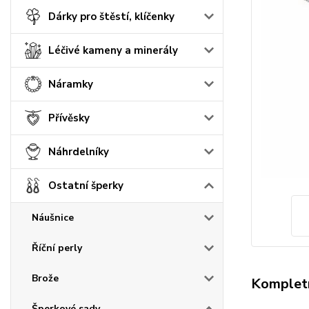
Dárky pro štěstí, klíčenky
Léčivé kameny a minerály
Náramky
Přívěsky
Náhrdelníky
Ostatní šperky
Náušnice
Říční perly
Brože
Kompletn
Šperkové sady