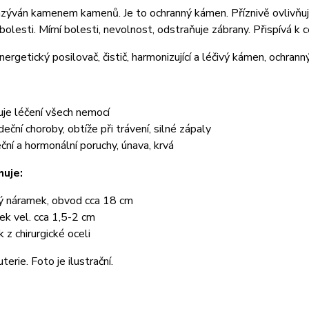
azýván kamenem kamenů. Je to ochranný kámen. Příznivě ovlivňuje srd
bolesti. Mírní bolesti, nevolnost, odstraňuje zábrany. Přispívá k 
nergetický posilovač, čistič, harmonizující a léčivý kámen, ochran
uje léčení všech nemocí
rdeční choroby, obtíže při trávení, silné zápaly
ční a hormonální poruchy, únava, krvá
uje:
ý náramek, obvod cca 18 cm
ek vel. cca 1,5-2 cm
k z chirurgické oceli
terie. Foto je ilustrační.