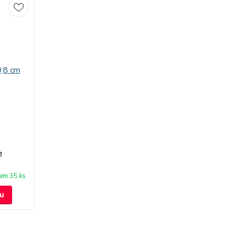
m
em 35 ks
u