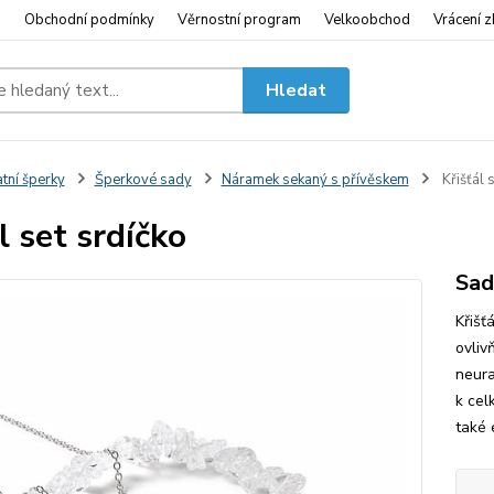
i
Obchodní podmínky
Věrnostní program
Velkoobchod
Vrácení z
Hledat
tní šperky
Šperkové sady
Náramek sekaný s přívěskem
Křišťál 
l set srdíčko
Sad
Křišť
ovlivň
neura
k cel
také 