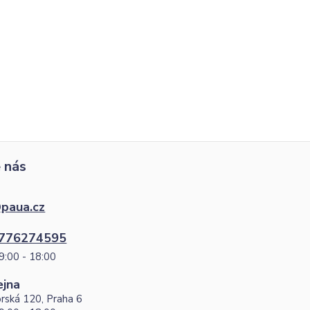
 nás
paua.cz
776274595
9:00 - 18:00
ejna
rská 120, Praha 6