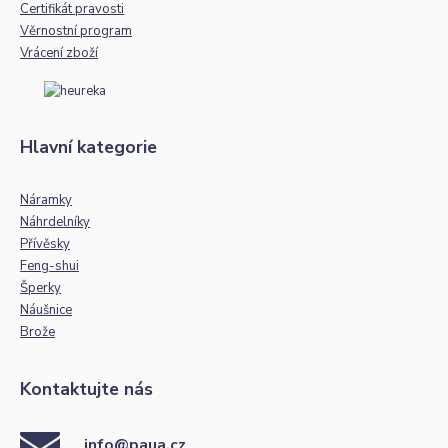
Certifikát pravosti
Věrnostní program
Vrácení zboží
Hlavní kategorie
Náramky
Náhrdelníky
Přívěsky
Feng-shui
Šperky
Náušnice
Brože
Kontaktujte nás
info@paua.cz