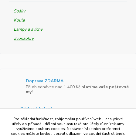
Sošky
Koule
Lampy a svícny
Zvonkohry
Doprava ZDARMA
Při objednávce nad 1 400 Kč
platíme vaše poštovné
my!
Dárkové balení
Zboží vám rádi zabalíme do
dárkové krabičky.
Pro základní funkčnost, zpříjemnění používání webu, analytické
účely a v případě udělení souhlasu také pro účely cílení reklamy
využíváme soubory cookies. Nastavení vlastních preferencí
Ověřeno zákazníky
cookies můžete kdykoli upravit odkazem ve spodní části stránek.