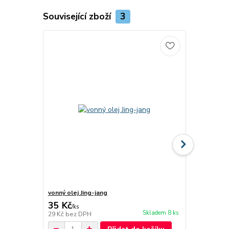
Související zboží
3
vonný olej Jing-jang
Srdce přívě
35 Kč
189 Kč
/
ks
/
ks
Skladem 8 ks
29 Kč
bez DPH
156 Kč
bez 