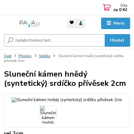
0
ks
za
0 Kč
Menu
Hledat
Úvod
Přívěsky
Srdíčka
Sluneční kámen hnědý (syntetický) srdíčko
přívěsek 2cm
Sluneční kámen hnědý
(syntetický) srdíčko přívěsek 2cm
vel.2cm