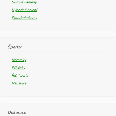
Surové kameny
Výhodná balení
Polodrahokamy
Šperky
Náramky
Přívěsky
Říční perly
Náušnice
Dekorace