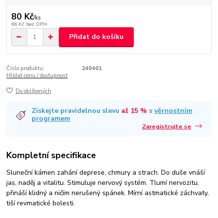
80 Kč
/
ks
66 Kč
bez DPH
Přidat do košíku
Číslo produktu:
240401
Hlídat cenu / dostupnost
Do oblíbených
Získejte pravidelnou slevu
až 15 %
s
věrnostním
programem
Zaregistrujte se
Kompletní specifikace
Sluneční kámen zahání deprese, chmury a strach. Do duše vnáší
jas, naděj a vitalitu. Stimuluje nervový systém. Tlumí nervozitu,
přináší klidný a ničím nerušený spánek. Mírní astmatické záchvaty,
tiší revmatické bolesti.