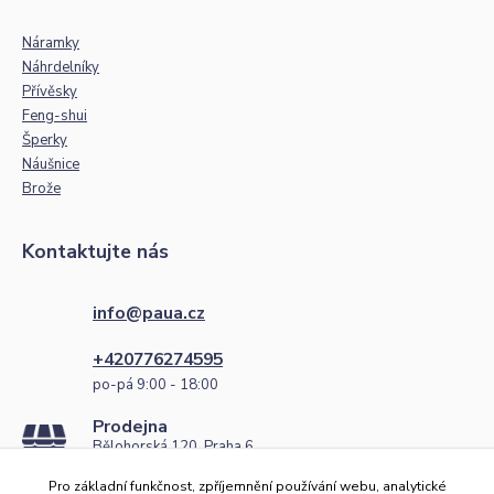
Náramky
Náhrdelníky
Přívěsky
Feng-shui
Šperky
Náušnice
Brože
Kontaktujte nás
info@paua.cz
+420776274595
po-pá 9:00 - 18:00
Prodejna
Bělohorská 120, Praha 6
po-pá 9:00 - 18:00
Pro základní funkčnost, zpříjemnění používání webu, analytické