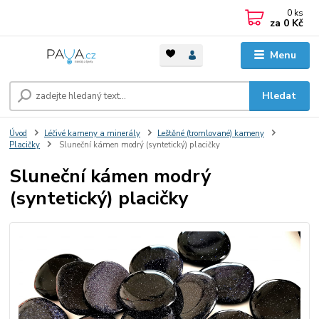
0
ks
za
0 Kč
Menu
Hledat
Úvod
Léčivé kameny a minerály
Leštěné (tromlované) kameny
Placičky
Sluneční kámen modrý (syntetický) placičky
Sluneční kámen modrý
(syntetický) placičky