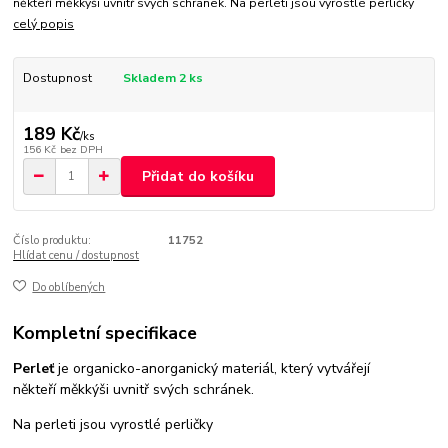
někteří měkkýši uvnitř svých schránek. Na perleti jsou vyrostlé perličky
celý popis
Dostupnost
Skladem 2 ks
189 Kč
/
ks
156 Kč
bez DPH
Přidat do košíku
Číslo produktu:
11752
Hlídat cenu / dostupnost
Do oblíbených
Kompletní specifikace
Perleť
je organicko-anorganický materiál, který vytvářejí
někteří měkkýši uvnitř svých schránek.
Na perleti jsou vyrostlé perličky