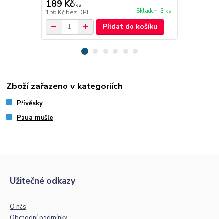
189 Kč
189 Kč
/
ks
/
ks
Skladem 3 ks
156 Kč
bez DPH
156 Kč
bez 
Přidat do košíku
Zboží zařazeno v kategoriích
Přívěsky
Paua mušle
Užitečné odkazy
O nás
Obchodní podmínky