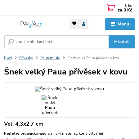
0
ks
za
0 Kč
Menu
Hledat
Úvod
Přívěsky
Paua mušle
Šnek velký Paua přívěsek v kovu
Šnek velký Paua přívěsek v kovu
Vel. 4,3x2,7 cm
Perleť je organicko-anorganický materiál, který vytvářejí