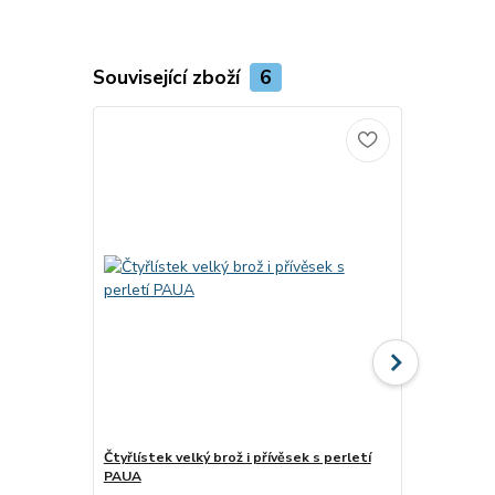
Související zboží
6
Čtyřlístek velký brož i přívěsek s perletí
Brož dva mot
PAUA
Paua