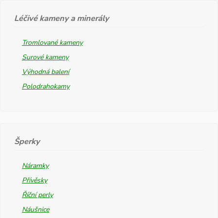
Léčivé kameny a minerály
Tromlované kameny
Surové kameny
Výhodná balení
Polodrahokamy
Šperky
Náramky
Přívěsky
Říční perly
Náušnice