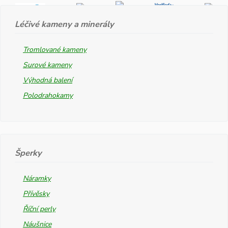
Léčivé kameny a minerály
Tromlované kameny
Surové kameny
Výhodná balení
Polodrahokamy
Šperky
Náramky
Přívěsky
Říční perly
Náušnice