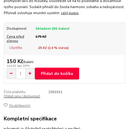
promýšlet věci do hloubky, soustředit se na to podstatné a dosáhnout
ryzího poznání. Sodalit přináší do života harmonii, odvahu a nebojácnost.
Příznivě ovlivňuje imunitní systém.
celý popis
Dostupnost
Skladem 261 balení
Cena před
175 Kč
slevou
Ušetříte
25 Kč (
14
% sleva)
150 Kč
/
balení
124 Kč
bez DPH
Přidat do košíku
Číslo produktu:
2201011
Hlídat cenu / dostupnost
Do oblíbených
Kompletní specifikace
náramek je částečně roztažitelný a pružný.