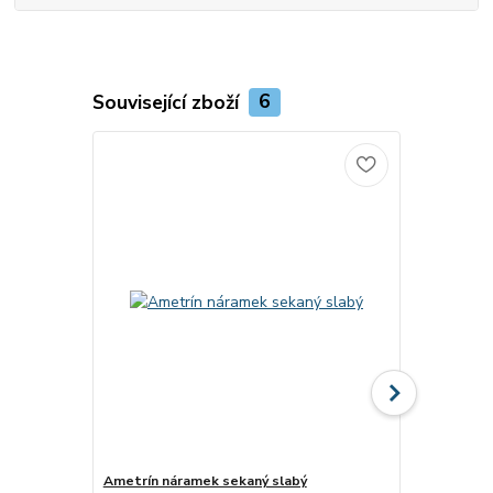
Související zboží
6
Ametrín náramek sekaný slabý
Turmalín me