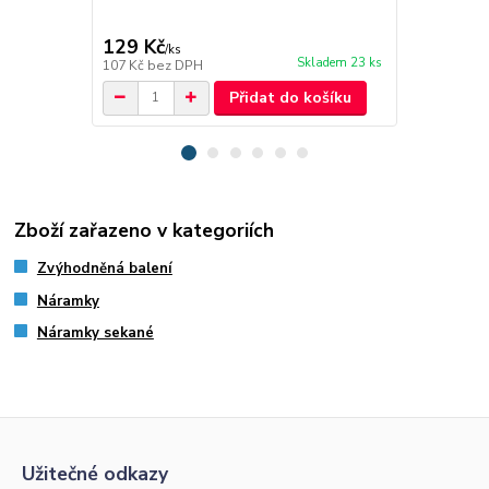
129 Kč
99 Kč
/
ks
/
ks
Skladem 23 ks
107 Kč
bez DPH
82 Kč
bez D
Přidat do košíku
Zboží zařazeno v kategoriích
Zvýhodněná balení
Náramky
Náramky sekané
Užitečné odkazy