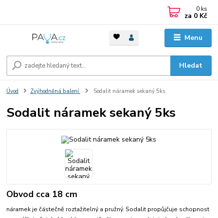
0
ks
za
0 Kč
Menu
Hledat
Úvod
Zvýhodněná balení
Sodalit náramek sekaný 5ks
Sodalit náramek sekaný 5ks
Obvod cca 18 cm
náramek je částečně roztažitelný a pružný. Sodalit propůjčuje schopnost