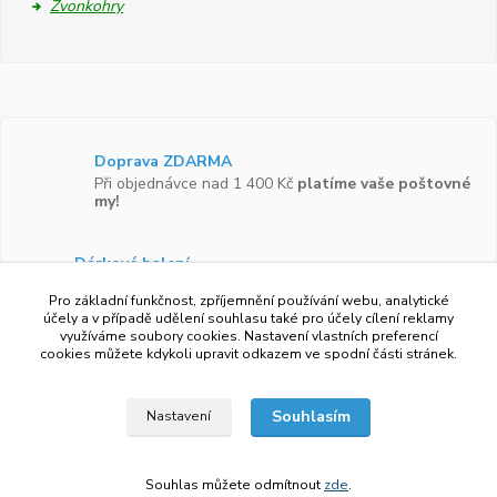
Zvonkohry
Doprava ZDARMA
Při objednávce nad 1 400 Kč
platíme vaše poštovné
my!
Dárkové balení
Zboží vám rádi zabalíme do
dárkové krabičky.
Pro základní funkčnost, zpříjemnění používání webu, analytické
účely a v případě udělení souhlasu také pro účely cílení reklamy
využíváme soubory cookies. Nastavení vlastních preferencí
Ověřeno zákazníky
cookies můžete kdykoli upravit odkazem ve spodní části stránek.
Více než 97 %
zákazníků by doporučilo náš obchod
svým známým.
Souhlasím
Nastavení
Souhlas můžete odmítnout
zde
.