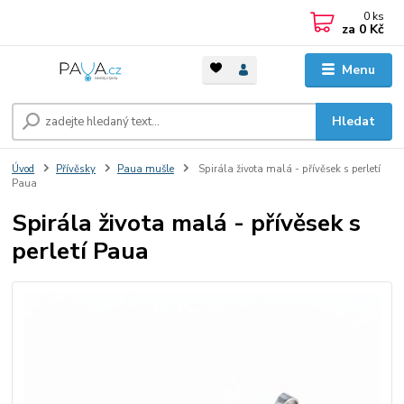
0
ks
za
0 Kč
Menu
Hledat
Úvod
Přívěsky
Paua mušle
Spirála života malá - přívěsek s perletí
Paua
Spirála života malá - přívěsek s
perletí Paua