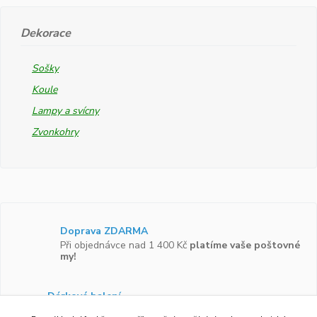
Dekorace
Sošky
Koule
Lampy a svícny
Zvonkohry
Doprava ZDARMA
Při objednávce nad 1 400 Kč
platíme vaše poštovné
my!
Dárkové balení
Zboží vám rádi zabalíme do
dárkové krabičky.