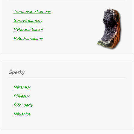
Tromlované kameny
Surové kameny
Výhodná balení
Polodrahokamy
Šperky
Náramky
Přívěsky
Říční perly
Náušnice