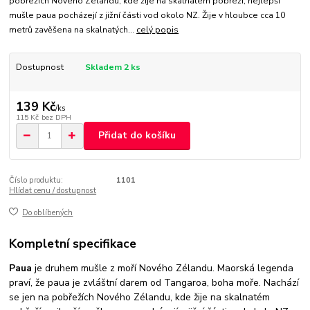
pobřežích Nového Zélandu, kde žije na skalnatém pobřeží, nejlepší
mušle paua pocházejí z jižní části vod okolo NZ. Žije v hloubce cca 10
metrů zavěšena na skalnatých...
celý popis
Dostupnost
Skladem 2 ks
139 Kč
/
ks
115 Kč
bez DPH
Přidat do košíku
Číslo produktu:
1101
Hlídat cenu / dostupnost
Do oblíbených
Kompletní specifikace
Paua
je druhem mušle z moří Nového Zélandu. Maorská legenda
praví, že paua je zvláštní darem od Tangaroa, boha moře. Nachází
se jen na pobřežích Nového Zélandu, kde žije na skalnatém