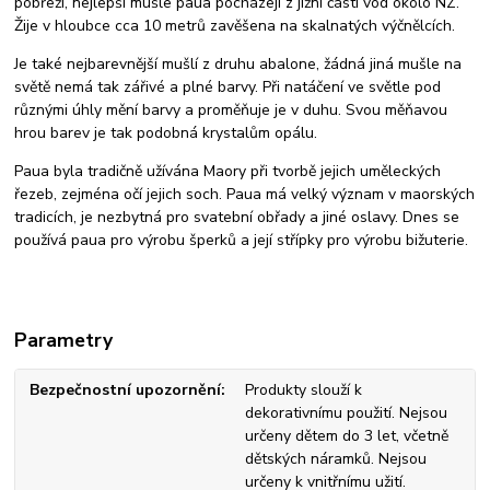
pobřeží, nejlepší mušle paua pocházejí z jižní části vod okolo NZ.
Žije v hloubce cca 10 metrů zavěšena na skalnatých výčnělcích.
Je také nejbarevnější mušlí z druhu abalone, žádná jiná mušle na
světě nemá tak zářivé a plné barvy. Při natáčení ve světle pod
různými úhly mění barvy a proměňuje je v duhu. Svou měňavou
hrou barev je tak podobná krystalům opálu.
Paua byla tradičně užívána Maory při tvorbě jejich uměleckých
řezeb, zejména očí jejich soch. Paua má velký význam v maorských
tradicích, je nezbytná pro svatební obřady a jiné oslavy. Dnes se
používá paua pro výrobu šperků a její střípky pro výrobu bižuterie.
Parametry
Bezpečnostní upozornění
Produkty slouží k
dekorativnímu použití. Nejsou
určeny dětem do 3 let, včetně
dětských náramků. Nejsou
určeny k vnitřnímu užití.