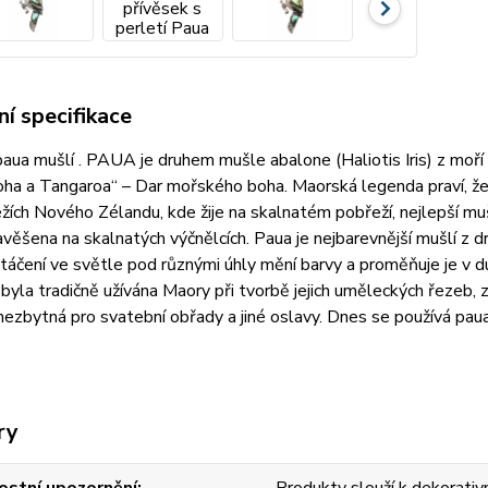
í specifikace
paua mušlí . PAUA je druhem mušle abalone (Haliotis Iris) z moří
ha a Tangaroa“ – Dar mořského boha. Maorská legenda praví, že
žích Nového Zélandu, kde žije na skalnatém pobřeží, nejlepší mušl
ěšena na skalnatých výčnělcích. Paua je nejbarevnější mušlí z d
natáčení ve světle pod různými úhly mění barvy a proměňuje je v
byla tradičně užívána Maory při tvorbě jejich uměleckých řezeb,
e nezbytná pro svatební obřady a jiné oslavy. Dnes se používá paua
ry