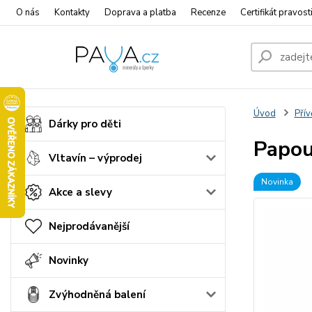
O nás
Kontakty
Doprava a platba
Recenze
Certifikát pravost
Úvod
Přív
Dárky pro děti
Papou
Vltavín – výprodej
Novinka
Akce a slevy
Nejprodávanější
Novinky
Zvýhodněná balení