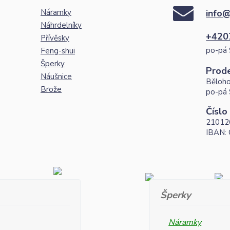
Náramky
info@
Náhrdelníky
+420
Přívěsky
po-pá 
Feng-shui
Šperky
Prod
Náušnice
Běloho
Brože
po-pá 
Číslo
21012
IBAN:
Šperky
Náramky