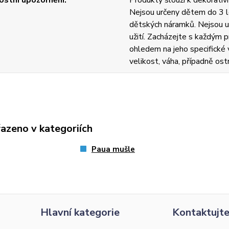
stní upozornění
Produkty slouží k dekorativn
Nejsou určeny dětem do 3 l
dětských náramků. Nejsou u
užití. Zacházejte s každým
ohledem na jeho specifické v
velikost, váha, případně ost
řazeno v kategoriích
Paua mušle
Hlavní kategorie
Kontaktujte