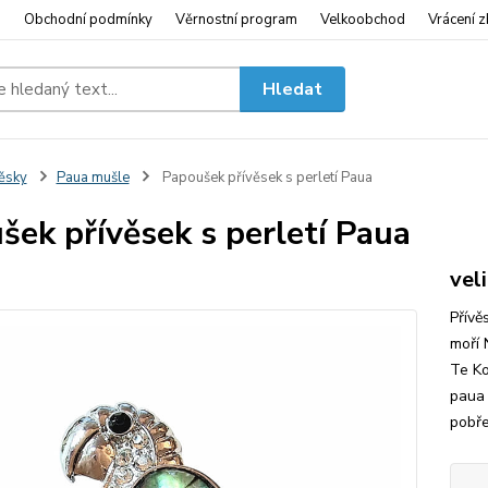
i
Obchodní podmínky
Věrnostní program
Velkoobchod
Vrácení z
Hledat
ěsky
Paua mušle
Papoušek přívěsek s perletí Paua
šek přívěsek s perletí Paua
vel
Přívě
moří 
Te Ko
paua 
pobře