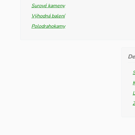
Surové kameny
Výhodná balení
Polodrahokamy
De
L