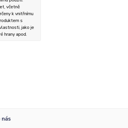
ímu použití.
et, včetně
rčeny k vnitřnímu
 produktem s
lastnosti, jako je
ré hrany apod.
 nás