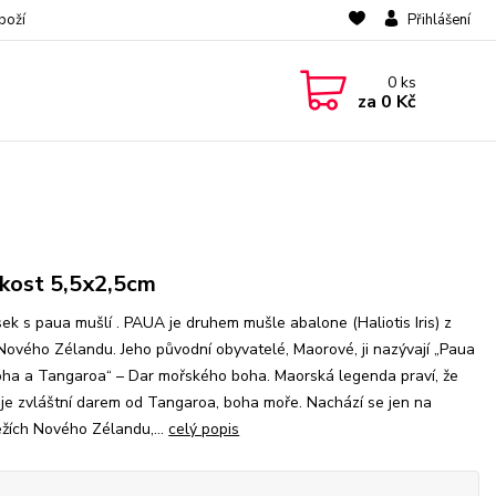
boží
Přihlášení
0
ks
za
0 Kč
ikost 5,5x2,5cm
sek s paua mušlí . PAUA je druhem mušle abalone (Haliotis Iris) z
Nového Zélandu. Jeho původní obyvatelé, Maorové, ji nazývají „Paua
ha a Tangaroa“ – Dar mořského boha. Maorská legenda praví, že
je zvláštní darem od Tangaroa, boha moře. Nachází se jen na
žích Nového Zélandu,...
celý popis