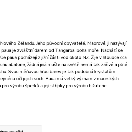
 Nového Zélandu. Jeho původní obyvatelé, Maorové, ji nazývají
 paua je zvláštní darem od Tangaroa, boha moře. Nachází se
e paua pocházejí z jižní části vod okolo NZ. Žije v hloubce cca
ruhu abalone, žádná jiná mušle na světě nemá tak zářivé a plné
 duhu. Svou měňavou hrou barev je tak podobná krystalům
 zejména očí jejich soch. Paua má velký význam v maorských
 pro výrobu šperků a její střípky pro výrobu bižuterie.