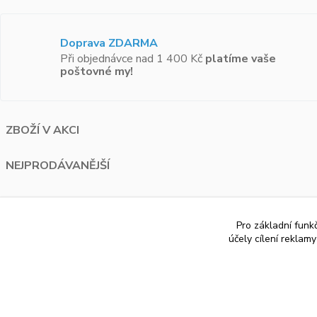
Doprava ZDARMA
Při objednávce nad 1 400 Kč
platíme vaše
poštovné my!
ZBOŽÍ V AKCI
NEJPRODÁVANĚJŠÍ
KONTAKT
Pro základní funk
PAUA.cz
účely cílení reklam
Bělohorská 1687/120 Praha 6
+420 776 274 595
info@paua.cz