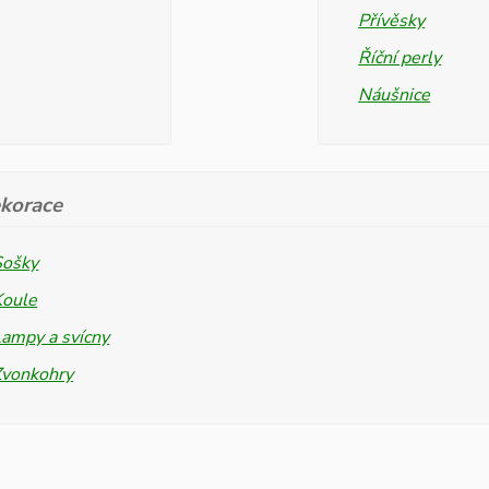
Přívěsky
Říční perly
Náušnice
korace
Sošky
Koule
ampy a svícny
Zvonkohry