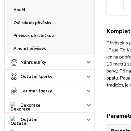
Anděl
Zvěrokruh přívěsky
Kompletn
Přívěsek s krabičkou
Přívěsek s 
Amonit přívěsek
„Paua Te Ko
jen na pobře
Náhrdelníky
10 metrů zav
barvy. Při 
Ostatní šperky
opálu. Paua 
tradicích, j
Larimar šperky
Dekorace
Paramet
Ostatní