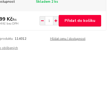
ostupnost
Skladem 2 ks
99 Kč
/
ks
Přidat do košíku
4 Kč
bez DPH
 produktu:
114012
Hlídat cenu / dostupnost
o oblíbených