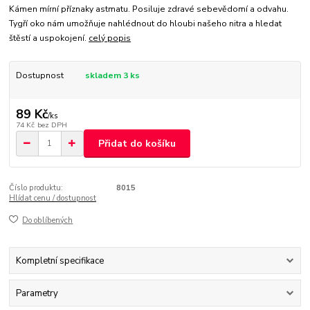
Kámen mírní příznaky astmatu. Posiluje zdravé sebevědomí a odvahu.
Tygří oko nám umožňuje nahlédnout do hloubi našeho nitra a hledat
štěstí a uspokojení.
celý popis
Dostupnost
skladem 3 ks
89 Kč
/
ks
74 Kč
bez DPH
Přidat do košíku
Číslo produktu:
8015
Hlídat cenu / dostupnost
Do oblíbených
Kompletní specifikace
Parametry