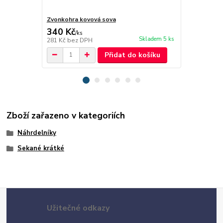
Zvonkohra kovová sova
Amazonit tr
340 Kč
60 Kč
/
ks
/
ks
Skladem 5 ks
281 Kč
bez DPH
50 Kč
bez D
Přidat do košíku
Zboží zařazeno v kategoriích
Náhrdelníky
Sekané krátké
Užitečné odkazy