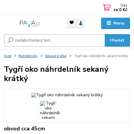
0
ks
za
0 Kč
Menu
Hledat
Úvod
Náhrdelníky
Sekané krátké
Tygří oko náhrdelník sekaný krátký
Tygří oko náhrdelník sekaný
krátký
obvod cca 45cm