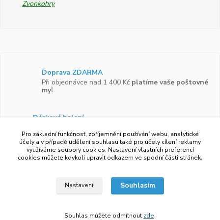
Zvonkohry
Doprava ZDARMA
Při objednávce nad 1 400 Kč
platíme vaše poštovné
my!
Dárkové balení
Zboží vám rádi zabalíme do
dárkové krabičky.
Pro základní funkčnost, zpříjemnění používání webu, analytické
účely a v případě udělení souhlasu také pro účely cílení reklamy
využíváme soubory cookies. Nastavení vlastních preferencí
Ověřeno zákazníky
cookies můžete kdykoli upravit odkazem ve spodní části stránek.
Více než 97 %
zákazníků by doporučilo náš obchod
svým známým.
Souhlasím
Nastavení
Souhlas můžete odmítnout
zde
.