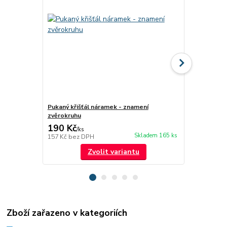
Pukaný křišťál náramek - znamení
Růženín nár
zvěrokruhu
190 Kč
169 Kč
/
ks
/
ks
Skladem 165 ks
157 Kč
bez DPH
140 Kč
bez 
Zvolit variantu
Zboží zařazeno v kategoriích