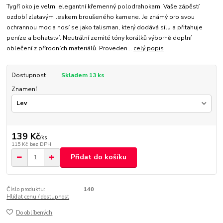
Tygří oko je velmi elegantní křemenný polodrahokam. Vaše zápěstí
ozdobí zlatavým leskem broušeného kamene. Je známý pro svou
ochrannou moc a nosí se jako talisman, který dodává sílu a přitahuje
peníze a bohatství. Neutrální zemité tóny korálků výborně doplní
oblečení z přírodních materiálů. Proveden...
celý popis
Dostupnost
Skladem 13 ks
Znamení
139 Kč
/
ks
115 Kč
bez DPH
Přidat do košíku
Číslo produktu:
140
Hlídat cenu / dostupnost
Do oblíbených