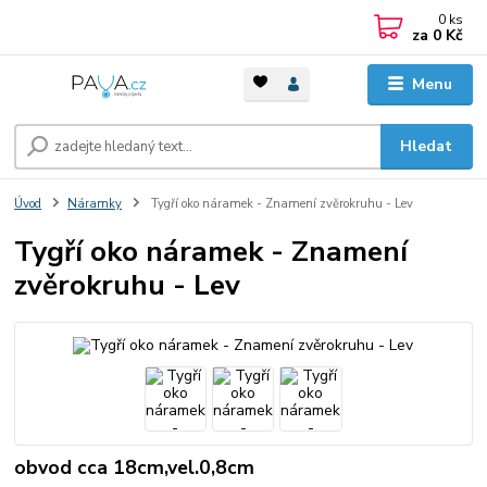
0
ks
za
0 Kč
Menu
Hledat
Úvod
Náramky
Tygří oko náramek - Znamení zvěrokruhu - Lev
Tygří oko náramek - Znamení
zvěrokruhu - Lev
obvod cca 18cm,vel.0,8cm