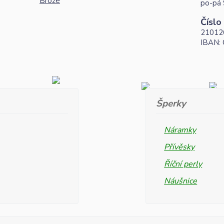
Brože
po-pá 
Číslo
21012
IBAN:
Šperky
Náramky
Přívěsky
Říční perly
Náušnice