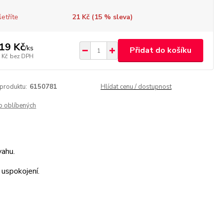
etříte
21 Kč (
15
% sleva)
19 Kč
/
ks
Přidat do košíku
 Kč
bez DPH
 produktu:
6150781
Hlídat cenu / dostupnost
o oblíbených
vahu.
 uspokojení.