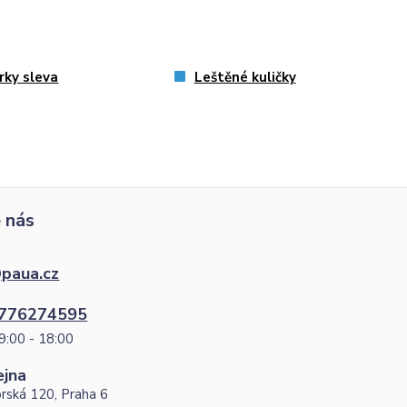
rky sleva
Leštěné kuličky
 nás
paua.cz
776274595
9:00 - 18:00
ejna
rská 120, Praha 6