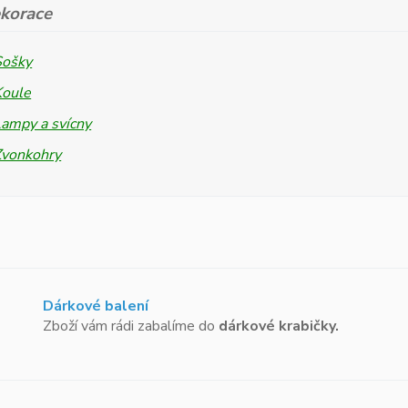
korace
Sošky
Koule
ampy a svícny
Zvonkohry
Dárkové balení
Zboží vám rádi zabalíme do
dárkové krabičky.