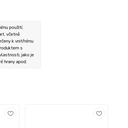
ímu použití.
et, včetně
rčeny k vnitřnímu
 produktem s
lastnosti, jako je
ré hrany apod.
Novi