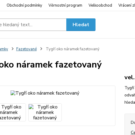
i
Obchodní podmínky
Věrnostní program
Velkoobchod
Vrácení z
Hledat
amky
Fazetované
Tygří oko náramek fazetovaný
 oko náramek fazetovaný
vel
Tygří
odvah
hleda
D
C