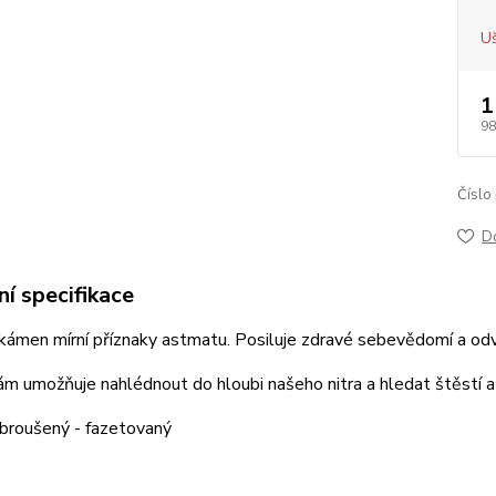
Uš
1
98
Číslo
D
í specifikace
kámen mírní příznaky astmatu. Posiluje zdravé sebevědomí a od
m umožňuje nahlédnout do hloubi našeho nitra a hledat štěstí a
broušený - fazetovaný