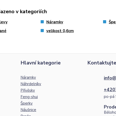
řazeno v kategoriích
levy
Náramky
Špe
ané
velikost 0,6cm
Hlavní kategorie
Kontaktujte
Náramky
info@
Náhrdelníky
+420
Přívěsky
po-pá 
Feng-shui
Šperky
Prod
Náušnice
Běloho