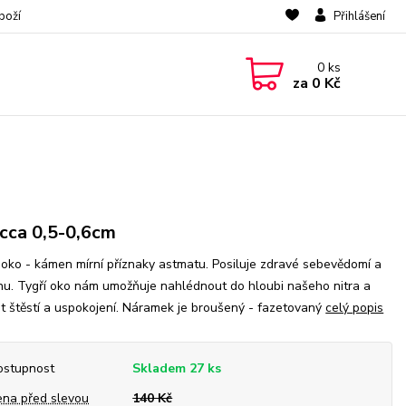
boží
Přihlášení
0
ks
za
0 Kč
.cca 0,5-0,6cm
 oko - kámen mírní příznaky astmatu. Posiluje zdravé sebevědomí a
u. Tygří oko nám umožňuje nahlédnout do hloubi našeho nitra a
t štěstí a uspokojení. Náramek je broušený - fazetovaný
celý popis
ostupnost
Skladem 27 ks
ena před slevou
140 Kč