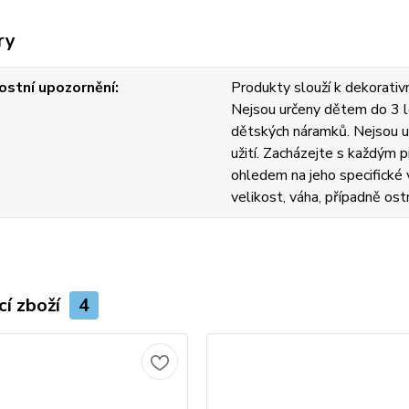
ry
stní upozornění
Produkty slouží k dekorativn
Nejsou určeny dětem do 3 l
dětských náramků. Nejsou u
užití. Zacházejte s každým
ohledem na jeho specifické v
velikost, váha, případně ost
cí zboží
4