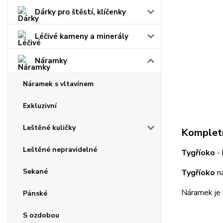
Dárky pro štěstí, klíčenky
Léčivé kameny a minerály
Náramky
Náramek s vltavínem
Exkluzivní
Leštěné kuličky
Kompletn
Leštěné nepravidelné
Tygří
oko
- 
Sekané
Tygří
oko
ná
Náramek je 
Pánské
S ozdobou