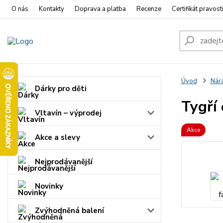
O nás
Kontakty
Doprava a platba
Recenze
Certifikát pravost
Úvod
Nár
Dárky pro děti
Tygří
Vltavín – výprodej
Akce
Akce a slevy
Nejprodávanější
Novinky
Zvýhodněná balení