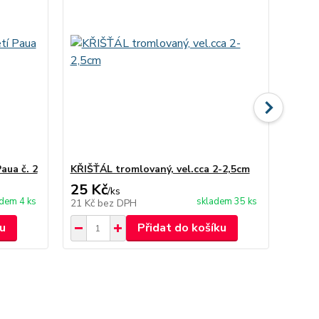
Paua č. 2
KŘIŠŤÁL tromlovaný, vel.cca 2-2,5cm
Brož 
25 Kč
189
/
ks
dem 4 ks
skladem 35 ks
21 Kč
bez DPH
156 K
u
Přidat do košíku