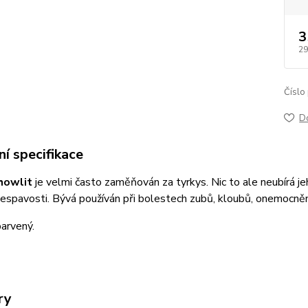
3
29
Číslo
D
í specifikace
 howlit
je velmi často zaměňován za tyrkys. Nic to ale neubírá j
espavosti. Bývá používán při bolestech zubů, kloubů, onemocnění 
barvený.
ry