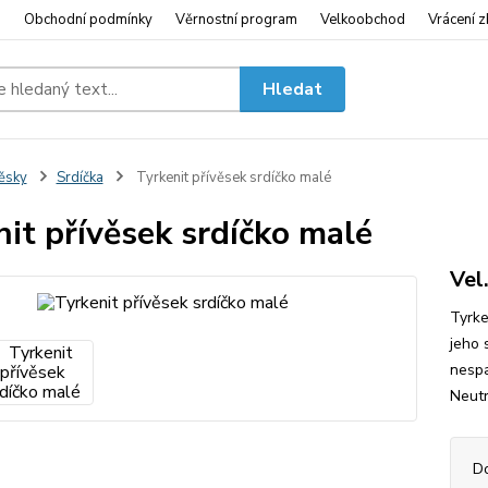
i
Obchodní podmínky
Věrnostní program
Velkoobchod
Vrácení z
Hledat
ěsky
Srdíčka
Tyrkenit přívěsek srdíčko malé
nit přívěsek srdíčko malé
Vel
Tyrke
jeho 
nespa
Neutr
D