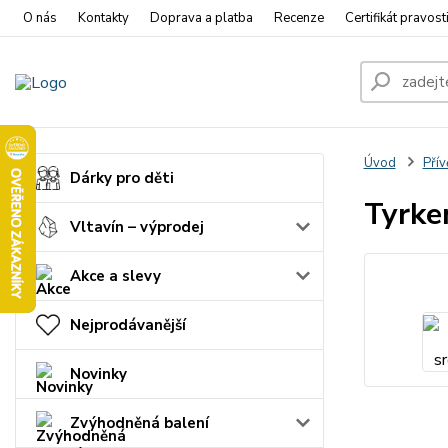
O nás
Kontakty
Doprava a platba
Recenze
Certifikát pravost
Úvod
Přív
Dárky pro děti
Tyrke
Vltavín – výprodej
Akce a slevy
Nejprodávanější
Novinky
Zvýhodněná balení