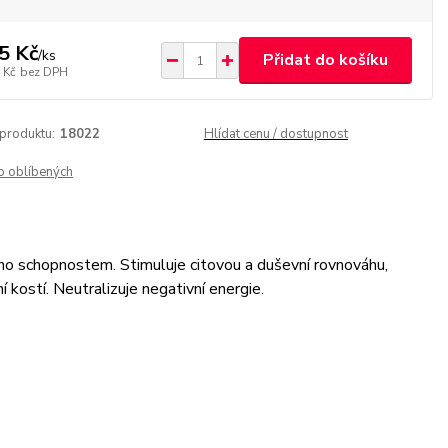
5 Kč
/
ks
Přidat do košíku
 Kč
bez DPH
 produktu:
18022
Hlídat cenu / dostupnost
o oblíbených
eho schopnostem. Stimuluje citovou a duševní rovnováhu,
kostí. Neutralizuje negativní energie.