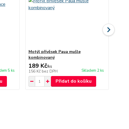
Motýl přívěsek Paua mušle
Zvonk
kombinovaný
189 Kč
139
/
ks
adem 5 ks
Skladem 2 ks
156 Kč
bez DPH
115 K
u
Přidat do košíku