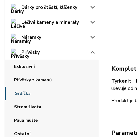
Dárky pro štěstí, klíčenky
Léčivé kameny a minerály
Náramky
Přívěsky
Exkluzivní
Kompletn
Přívěsky z kamenů
Tyrkenit -
ulevuje od n
Srdíčka
Produkt je 
Strom života
Paua mušle
Paramet
Ostatní