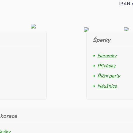
IBAN:
Šperky
Náramky
Přívěsky
Říční perly
Náušnice
korace
Sošky