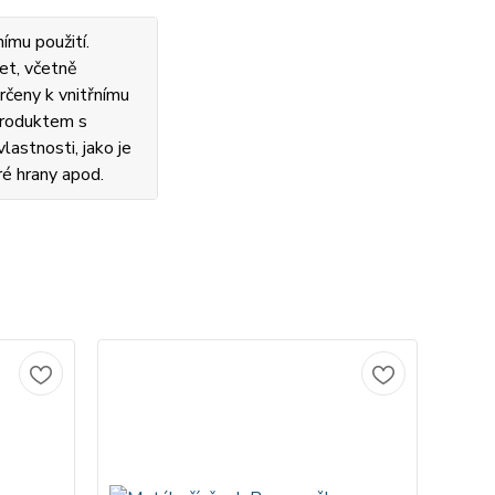
ímu použití.
et, včetně
rčeny k vnitřnímu
 produktem s
lastnosti, jako je
ré hrany apod.