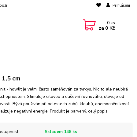
boží
Přihlášení
0
ks
za
0 Kč
. 1,5 cm
nit - howlit je velmi často zaměňován za tyrkys. Nic to ale neubírá
schopnostem. Stimuluje citovou a duševní rovnováhu, ulevuje od
vosti. Bývá používán při bolestech zubů, kloubů, onemocnění kostí.
alizuje negativní energie. Produkt je barvený.
celý popis
ostupnost
Skladem 148 ks