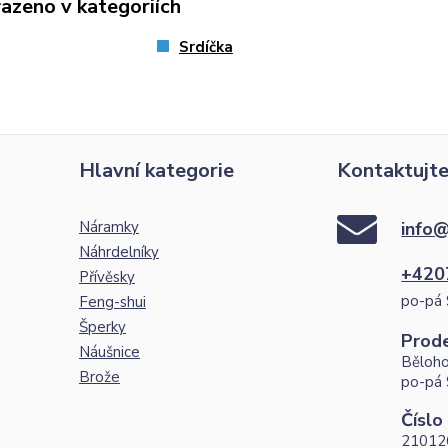
řazeno v kategoriích
Srdíčka
Hlavní kategorie
Kontaktujte
Náramky
info@
Náhrdelníky
+420
Přívěsky
po-pá 
Feng-shui
Šperky
Prod
Náušnice
Běloho
Brože
po-pá 
Číslo
21012