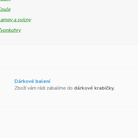
Koule
ampy a svícny
Zvonkohry
Dárkové balení
Zboží vám rádi zabalíme do
dárkové krabičky.